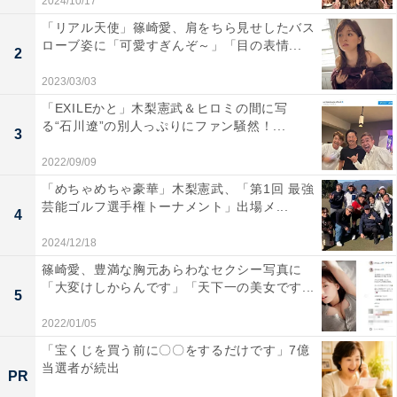
2024/10/17
「リアル天使」篠崎愛、肩をちら見せしたバス
ローブ姿に「可愛すぎんぞ～」「目の表情...
2
2023/03/03
「EXILEかと」木梨憲武＆ヒロミの間に写
る“石川遼”の別人っぷりにファン騒然！...
3
2022/09/09
「めちゃめちゃ豪華」木梨憲武、「第1回 最強
芸能ゴルフ選手権トーナメント」出場メ...
4
2024/12/18
篠崎愛、豊満な胸元あらわなセクシー写真に
「大変けしからんです」「天下一の美女です...
5
2022/01/05
「宝くじを買う前に〇〇をするだけです」7億
当選者が続出
PR