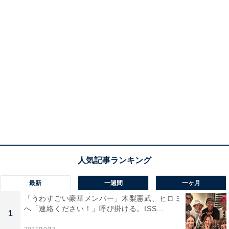
最新
一週間
一ヶ月
「うわすごい豪華メンバー」木梨憲武、ヒロミ
へ「連絡ください！」呼び掛ける。ISS...
1