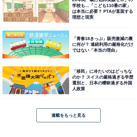
学校も…「こども110番の家」
は本当に必要？ PTAが直面する
理想と現実
「青春18きっぷ」販売激減の裏
に何が？ 連続利用の厳格化だけ
ではない「本当の理由」
「移民」に冷たいのはどっちな
のか？ スイスの厳格過ぎる学歴
選別と、日本の曖昧過ぎる外国
人政策
連載をもっと見る