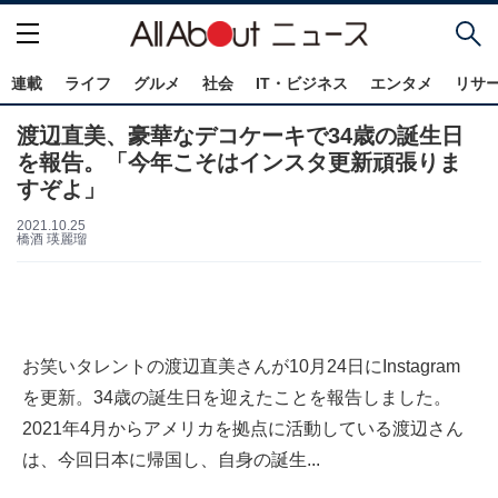
連載
ライフ
グルメ
社会
IT・ビジネス
エンタメ
リサ
渡辺直美、豪華なデコケーキで34歳の誕生日
を報告。「今年こそはインスタ更新頑張りま
すぞよ」
2021.10.25
橋酒 瑛麗瑠
お笑いタレントの渡辺直美さんが10月24日にInstagram
を更新。34歳の誕生日を迎えたことを報告しました。
2021年4月からアメリカを拠点に活動している渡辺さん
は、今回日本に帰国し、自身の誕生...