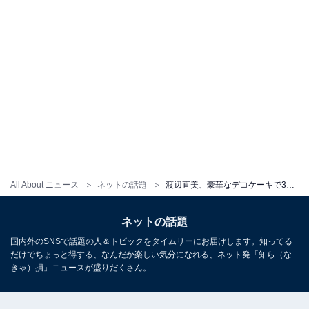
All About ニュース
ネットの話題
渡辺直美、豪華なデコケーキで34歳の誕生日を報告。「今年こそはインスタ更新頑張りますぞよ」
ネットの話題
国内外のSNSで話題の人＆トピックをタイムリーにお届けします。知ってる
だけでちょっと得する、なんだか楽しい気分になれる、ネット発「知ら（な
きゃ）損」ニュースが盛りだくさん。