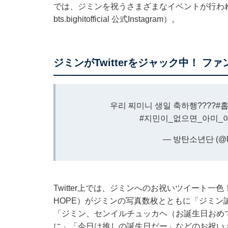
では、ジミンを祝うさまざまなイベントが行わ
bts.bighitofficial 公式Instagram
）。
ジミンがTwitterをジャック中！ 
우리 찌미니 생일 축하행????
#
#지민이_없으면_아미_
— 방탄소년단 (@B
Twitter上では、ジミンへのお祝いツイート一色！
HOPE）がジミンの写真数枚とともに「ジミン
「ジミン、センイルチュッカヘ（お誕生日おめ
に」「今日は推しの誕生日だー」などのお祝い