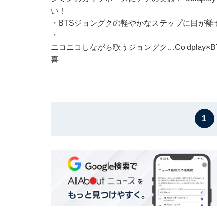
い！
・
BTSジョングクの軽やかなステップに目が離せない！
・
ニコニコしながら歌うジョングク…Coldplay×B
喜
1