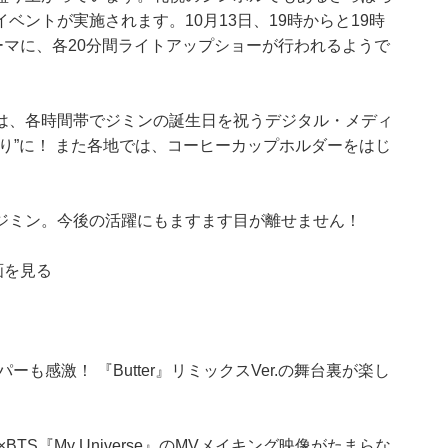
ントが実施されます。10月13日、19時からと19時
ーマに、各20分間ライトアップショーが行われるようで
は、各時間帯でジミンの誕生日を祝うデジタル・メディ
り”に！ また各地では、コーヒーカップホルダーをはじ
、ジミン。今後の活躍にもますます目が離せません！
画を見る
も感激！ 『Butter』リミックスVer.の舞台裏が楽し
BTS『My Universe』のMVメイキング映像がたまらな