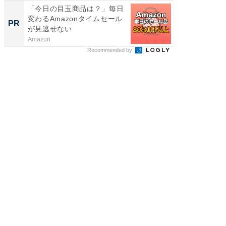
「今日の目玉商品は？」毎日
特別な名
変わるAmazonタイムセール
で選ぶR
PR
PR
が見逃せない
Amazon
ReFa GIN
Recommended by