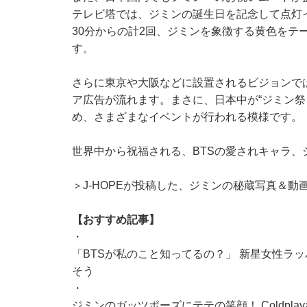
テレビ塔では、ジミンの誕生日を記念して点灯イベ
30分からの計2回、ジミンを象徴する黄色をテ
す。
さらに東京や大阪などに設置されるビジョンで
ア広告が流れます。まさに、日本中が“ジミン祭
め、さまざまなイベントが行われる模様です。
世界中から祝福される、BTSの愛されキャラ
＞J-HOPEが投稿した、ジミンの秘蔵写真＆動
【おすすめ記事】
・
「BTSが私のこと知ってるの？」 新星女性ラッパー
そう
・
ジミンのガッツポーズにテテの笑顔！ Coldplay×