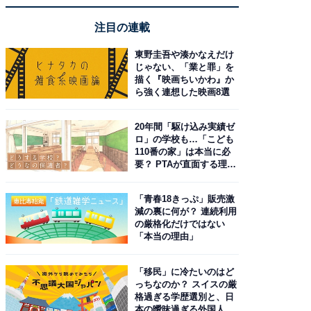
注目の連載
東野圭吾や湊かなえだけ
じゃない、「業と罪」を
描く『映画ちいかわ』か
ら強く連想した映画8選
20年間「駆け込み実績ゼ
ロ」の学校も…「こども
110番の家」は本当に必
要？ PTAが直面する理想
と現実
「青春18きっぷ」販売激
減の裏に何が？ 連続利用
の厳格化だけではない
「本当の理由」
「移民」に冷たいのはど
っちなのか？ スイスの厳
格過ぎる学歴選別と、日
本の曖昧過ぎる外国人政