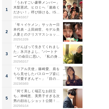
「うわすごい豪華メンバー」
「さす
木梨憲武、ヒロミへ「連絡く
は」高
1
1
ださい！」呼び掛ける。IS
災地を
S...
「カ...
2024/10/17
2026/08/0
「年々イケメン」サッカー日
「女の
本代表・上田綺世、モデル美
介、バ
2
2
人妻とのクリスマスショット
らのプレ
に...
愛...
2025/12/26
2026/08/0
「がんばって生きてくれまし
「脚が
た」氷川きよし、“パートナ
横川尚
3
3
ー”の命日に思い。「私の身
ムキな姿
体...
刃...
2025/02/17
2026/08/0
「リアル天使」篠崎愛、肩を
「え、
ちら見せしたバスローブ姿に
芸人、2
4
4
「可愛すぎんぞ～」「目の表
エットに
情...
2023/03/03
2026/08/0
「何て美しく端正なお顔立
「脳がバ
ち」神崎恵、美男子すぎる次
装姿が話
5
5
男の顔出しショット公開！
のお父さ
「め...
2025/01/14
2026/08/0