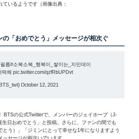
れているようです（画像出典：
ファンの「おめでとう」メッセージが相次ぐ
홉필름
#소복소복_행복이_쌓이는_지민데이
어떡해
pic.twitter.com/qzfRbUPDvt
TS_twt)
October 12, 2021
 BTSの公式Twitterで、メンバーのジェイホープ（J-
誕生日おめでとう」と投稿。さらに、ファンの間でも
でとう）」「ジミンにとって幸せな1年になりますよう
メッセージが相次いでいます。