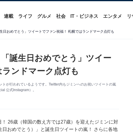
連載
ライフ
グルメ
社会
IT・ビジネス
エンタメ
リ
「誕生日おめでとう」ツイートでファン祝福！ 札幌ではランドマーク点灯も
? 「誕生日おめでとう」ツイー
はランドマーク点灯も
ントが行われているようです。Twitter内もジミンへのお祝いツイートの嵐
l 公式Instagram）。
生日！ 26歳（韓国の数え方では27歳）を迎えたジミンに対
お誕生日おめでとう）」と誕生日ツイートの嵐！ さらに各地