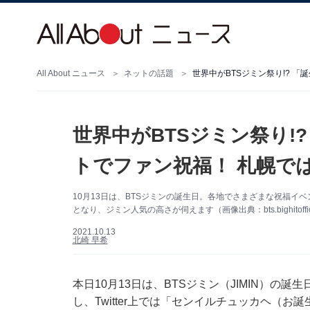
All About ニュース
ネットの話題
世界中がBTSジミン祭り!? 
世界中がBTSジミン祭り!
トでファン祝福！ 札幌で
10月13日は、BTSジミンの誕生日。各地でさまざまな祝福イベ
となり、ジミン人気の高さが伺えます（画像出典：bts.bighitofficia
2021.10.13
北崎 早希
本日10月13日は、BTSジミン（JIMIN）の誕
し、Twitter上では「センイルチュッカヘ（