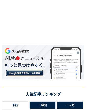
最新
一週間
一ヶ月