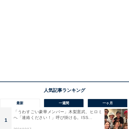
最新
一週間
一ヶ月
「うわすごい豪華メンバー」木梨憲武、ヒロミ
へ「連絡ください！」呼び掛ける。ISS...
1