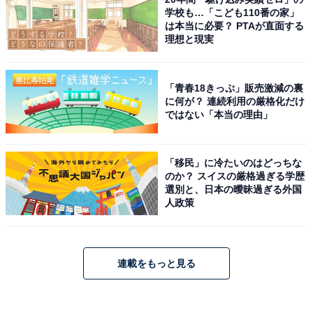
学校も…「こども110番の家」
は本当に必要？ PTAが直面する
理想と現実
「青春18きっぷ」販売激減の裏
に何が？ 連続利用の厳格化だけ
ではない「本当の理由」
「移民」に冷たいのはどっちな
のか？ スイスの厳格過ぎる学歴
選別と、日本の曖昧過ぎる外国
人政策
連載をもっと見る