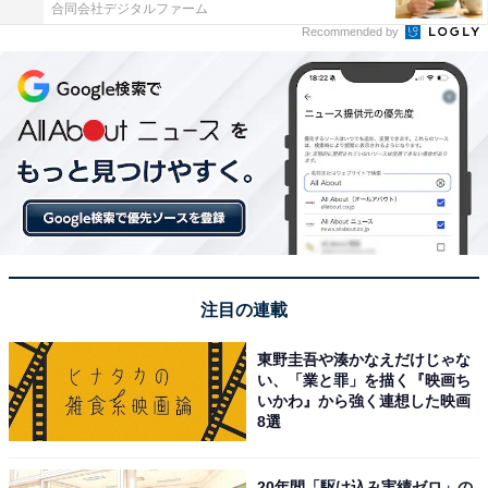
合同会社デジタルファーム
Recommended by
注目の連載
東野圭吾や湊かなえだけじゃな
い、「業と罪」を描く『映画ち
いかわ』から強く連想した映画
8選
20年間「駆け込み実績ゼロ」の