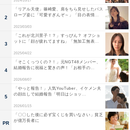
2024/10/17
「リアル天使」篠崎愛、肩をちら見せしたバス
ローブ姿に「可愛すぎんぞ～」「目の表情...
2
2023/03/03
「これが北川景子！？」すっぴん？ オフショ
ットに「顔が疲れてますね」「無加工無表...
3
2025/04/22
「そこくっつくの？！」元NGT48メンバー、
結婚報告に祝福と驚きの声！「お相手の...
4
2026/08/07
「やっと報告！」人気YouTuber、イケメン夫
の顔出しで結婚報告「明日はショッ...
5
2026/01/15
「〇〇した後に必ず宝くじを買いなさい」貧乏
が億万長者に
PR