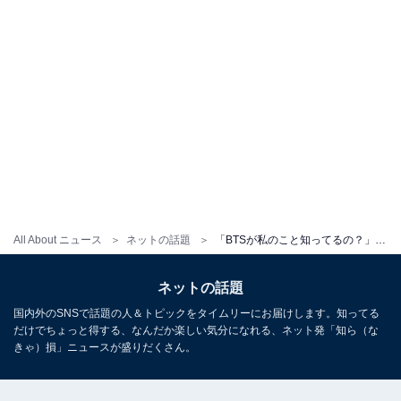
All About ニュース
ネットの話題
「BTSが私のこと知ってるの？」 新星女性ラッパーも感激！ 『Butter』リミックスVer.の舞台裏が楽しそう
ネットの話題
国内外のSNSで話題の人＆トピックをタイムリーにお届けします。知ってる
だけでちょっと得する、なんだか楽しい気分になれる、ネット発「知ら（な
きゃ）損」ニュースが盛りだくさん。