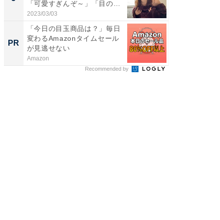
「可愛すぎんぞ～」「目の表
のお父さ
情...
2023/03/03
2026/08/0
「今日の目玉商品は？」毎日
GOETH
変わるAmazonタイムセール
を組み
PR
PR
が見逃せない
Amazon
FINCHI o
Recommended by