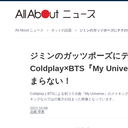
All About ニュース
ネットの話題
ジミンのガッツポーズにテテの笑顔！
ジミンのガッツポーズに
Coldplay×BTS『My U
まらない！
ColdplayとBTSによる初コラボ曲『My Universe』のメイ
キングならではの魅力が詰まった映像となっています。
2021.10.08
北崎 早希