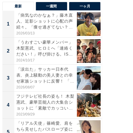
最新
一週間
一ヶ月
「病気なのかなぁ？」藤木直
「さす
人、近影ショットに心配の声
は」高
1
1
続々。「痩せ過ぎてない？」
災地を
「...
「カ...
2026/03/13
2026/08/0
「うわすごい豪華メンバー」
「女の
木梨憲武、ヒロミへ「連絡く
介、バ
2
2
ださい！」呼び掛ける。IS
らのプレ
S...
愛...
2024/10/17
2026/08/0
「涙出た」サッカー日本代
「脚が
表、炎上騒動の美人妻との幸
横川尚
3
3
せ家族ショットに反響！ 「最
ムキな姿
高...
刃...
2026/08/07
2026/08/0
フジテレビ社長の姿も！ 木梨
「え、
憲武、豪華芸能人の大集合シ
芸人、2
4
4
ョットに「素敵でカッコい
エットに
い...
2023/09/29
2026/08/0
「リアル天使」篠崎愛、肩を
「脳がバ
ちら見せしたバスローブ姿に
装姿が話
5
5