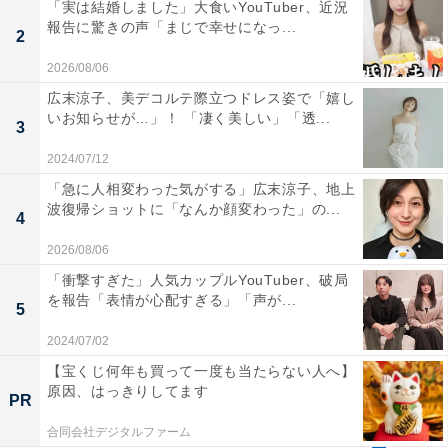
「実は結婚しました」大食いYouTuber、近況
報告に驚きの声「まじで幸せになっ...
2
2026/08/06
広末涼子、美デコルテ際立つドレス姿で「嬉し
いお知らせが…」！ 「凄く美しい」「透...
3
2024/07/12
「急に人相変わった気がする」広末涼子、地上
波復帰ショットに「なんか顔変わった」の...
4
2026/08/06
「衝撃すぎた」人気カップルYouTuber、破局
を報告「表情が心配すぎる」「声が...
5
2024/07/02
【宝くじ何年も買って一度も当たらない人へ】
原因、はっきりしてます
PR
合同会社デジタルファーム