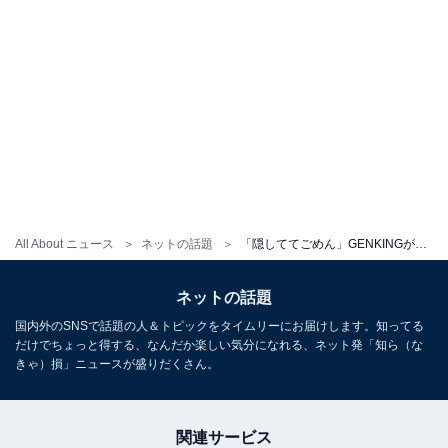
All About ニュース
ネットの話題
「隠しててごめん」GENKINGが非公開だった年齢を公表「何歳でも関係ない！」
ネットの話題
国内外のSNSで話題の人＆トピックをタイムリーにお届けします。知ってる
だけでちょっと得する、なんだか楽しい気分になれる、ネット発「知ら（な
きゃ）損」ニュースが盛りだくさん。
関連サービス