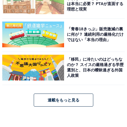
は本当に必要？ PTAが直面する
理想と現実
「青春18きっぷ」販売激減の裏
に何が？ 連続利用の厳格化だけ
ではない「本当の理由」
「移民」に冷たいのはどっちな
のか？ スイスの厳格過ぎる学歴
選別と、日本の曖昧過ぎる外国
人政策
連載をもっと見る