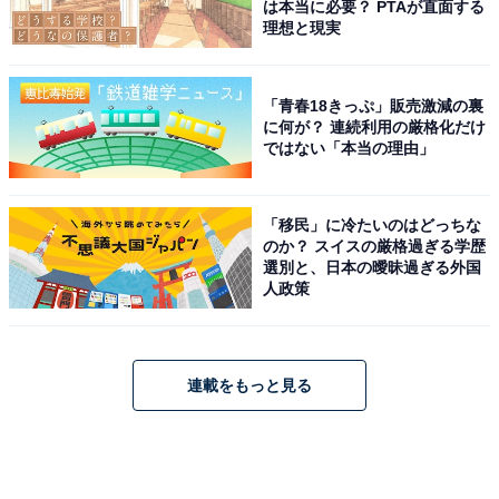
は本当に必要？ PTAが直面する
理想と現実
「青春18きっぷ」販売激減の裏
に何が？ 連続利用の厳格化だけ
ではない「本当の理由」
「移民」に冷たいのはどっちな
のか？ スイスの厳格過ぎる学歴
選別と、日本の曖昧過ぎる外国
人政策
連載をもっと見る