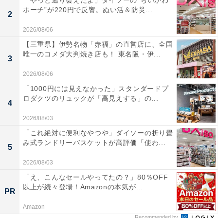
「やっと巡り会えたよ」ダイソーの“ちいかわ
ポーチ”が220円で反響。ぬい活＆防災...
2
2026/08/06
【三重県】伊勢名物「赤福」の直営店に、全国
唯一のコメダ大判焼き店も！ 東名阪・伊...
3
2026/08/06
「1000円には見えなかった」スタンダードプ
ロダクツのリュックが「高見えする」の...
4
2026/08/03
「これ絶対に便利なやつや」ダイソーの折り畳
み式ランドリーバスケットが高評価「使わ...
5
2026/08/03
「え、こんなセールやってたの？」80％OFF
以上が続々登場！Amazonの本気が...
PR
Amazon
Recommended by