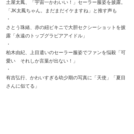
土屋太鳳、「宇宙一かわいい！」セーラー服姿を披露。
「JK太鳳ちゃん。まだまだイケますね」と推す声も
・
さとう珠緒、赤の紐ビキニで大胆セクシーショットを披
露「永遠のトップグラビアアイドル」
・
柏木由紀、上目遣いのセーラー服姿でファンを悩殺「可
愛い それしか言葉が出ない！」
・
有吉弘行、かわいすぎる幼少期の写真に「天使」「夏目
さんに似てる」