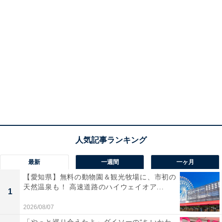
最新
一週間
一ヶ月
【愛知県】無料の動物園＆観光牧場に、市初の
天然温泉も！ 高速道路のハイウェイオア...
1
2026/08/07