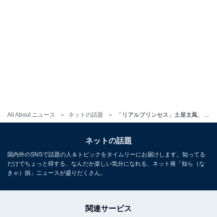
All About ニュース
ネットの話題
「リアルプリンセス」土屋太鳳、美しすぎるドレス姿に“プリンセス”との声が続出
ネットの話題
国内外のSNSで話題の人＆トピックをタイムリーにお届けします。知ってる
だけでちょっと得する、なんだか楽しい気分になれる、ネット発「知ら（な
きゃ）損」ニュースが盛りだくさん。
関連サービス