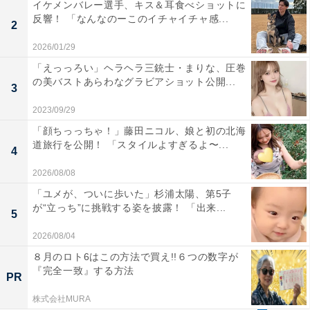
イケメンバレー選手、キス＆耳食べショットに
反響！ 「なんなのーこのイチャイチャ感...
2
2026/01/29
「えっっろい」ヘラヘラ三銃士・まりな、圧巻
の美バストあらわなグラビアショット公開...
3
2023/09/29
「顔ちっっちゃ！」藤田ニコル、娘と初の北海
道旅行を公開！ 「スタイルよすぎるよ〜...
4
2026/08/08
「ユメが、ついに歩いた」杉浦太陽、第5子
が“立っち”に挑戦する姿を披露！ 「出来...
5
2026/08/04
８月のロト6はこの方法で買え!!６つの数字が
『完全一致』する方法
PR
株式会社MURA