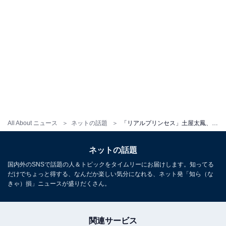
All About ニュース
ネットの話題
「リアルプリンセス」土屋太鳳、美しすぎるドレス姿に“プリンセス”との声が続出
ネットの話題
国内外のSNSで話題の人＆トピックをタイムリーにお届けします。知ってる
だけでちょっと得する、なんだか楽しい気分になれる、ネット発「知ら（な
きゃ）損」ニュースが盛りだくさん。
関連サービス