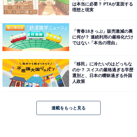
は本当に必要？ PTAが直面する
理想と現実
「青春18きっぷ」販売激減の裏
に何が？ 連続利用の厳格化だけ
ではない「本当の理由」
「移民」に冷たいのはどっちな
のか？ スイスの厳格過ぎる学歴
選別と、日本の曖昧過ぎる外国
人政策
連載をもっと見る