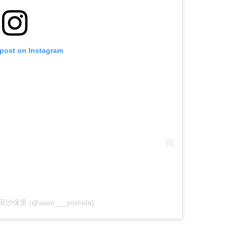
 post on Instagram
 吉田沙保里 (@saori___yoshida)