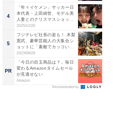
「年々イケメン」サッカー日
「え、
本代表・上田綺世、モデル美
芸人、2
4
4
人妻とのクリスマスショット
エットに
に...
2025/12/26
2026/08/0
フジテレビ社長の姿も！ 木梨
「脳がバ
憲武、豪華芸能人の大集合シ
装姿が話
5
5
ョットに「素敵でカッコい
のお父さ
い...
2023/09/29
2026/08/0
「今日の目玉商品は？」毎日
【西野
変わるAmazonタイムセール
を追求
PR
PR
が見逃せない
は
Amazon
FINCHI o
Recommended by