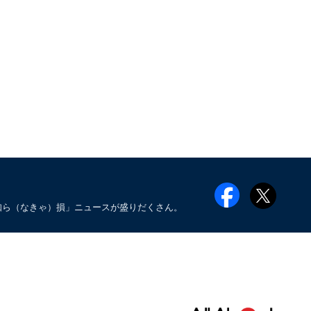
知ら（なきゃ）損」ニュースが盛りだくさん。