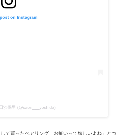
 post on Instagram
 吉田沙保里 (@saori___yoshida)
合して買ったペアリング お揃いって嬉しいよね」とつ