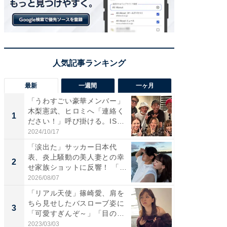
最新
一週間
一ヶ月
「うわすごい豪華メンバー」
「さす
木梨憲武、ヒロミへ「連絡く
は」高
1
1
ださい！」呼び掛ける。IS
災地を
S...
「カ...
2024/10/17
2026/08/0
「涙出た」サッカー日本代
「女の
表、炎上騒動の美人妻との幸
介、バ
2
2
せ家族ショットに反響！ 「最
らのプレ
高...
愛...
2026/08/07
2026/08/0
「リアル天使」篠崎愛、肩を
「脚が
ちら見せしたバスローブ姿に
横川尚
3
3
「可愛すぎんぞ～」「目の表
ムキな姿
情...
刃...
2023/03/03
2026/08/0