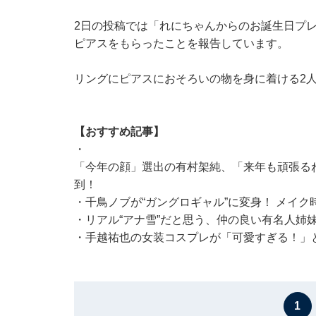
2日の投稿では「れにちゃんからのお誕生日プ
ピアスをもらったことを報告しています。
リングにピアスにおそろいの物を身に着ける2
【おすすめ記事】
・
「今年の顔」選出の有村架純、「来年も頑張るね
到！
・
千鳥ノブが“ガングロギャル”に変身！ メイ
・
リアル“アナ雪”だと思う、仲の良い有名人姉
・
手越祐也の女装コスプレが「可愛すぎる！」
1