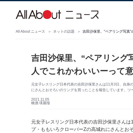
All About ニュース
ネットの話題
吉田沙保里、“ペアリング写真”
吉田沙保里、“ペアリング写
人でこれかわいいーって意
元女子レスリング日本代表の吉田沙保里さんは11月3日、自身のI
にさんとおそろいのリングを買ったことを報告しています。ツ
2021.11.05
橋酒 瑛麗瑠
元女子レスリング日本代表の吉田沙保里さんは11月
プ・ももいろクローバーZの高城れにさんとお