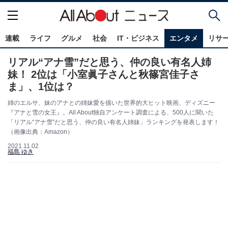
連載
ライフ
グルメ
社会
IT・ビジネス
エンタメ
リサ
リアル“アナ雪”だと思う、仲の良い有名人姉
妹！ 2位は「小室眞子さんと秋篠宮佳子さ
ま」、1位は？
姉のエルサ、妹のアナとの姉妹愛を描いた世界的大ヒット映画、ディズニー
『アナと雪の女王』。All About独自アンケート調査による、500人に聞いた
「リアル“アナ雪”だと思う、仲の良い有名人姉妹」ランキングを発表します！
（画像出典：Amazon）
2021.11.02
福島 ゆき