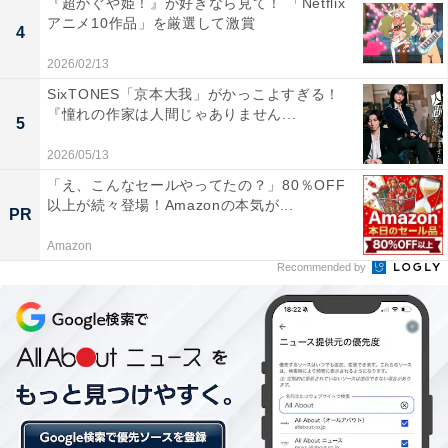
『超かぐや姫！』が好きなら見て！ 「Netflix
アニメ10作品」を厳選して激賞
4
2026/02/13
SixTONES「京本大我」がかっこよすぎる！
『憧れの作家は人間じゃありません...
5
2026/05/13
「え、こんなセールやってたの？」80％OFF
以上が続々登場！Amazonの本気が...
PR
第1位：広瀬すずと広瀬アリス／141票
Amazon
Recommended by