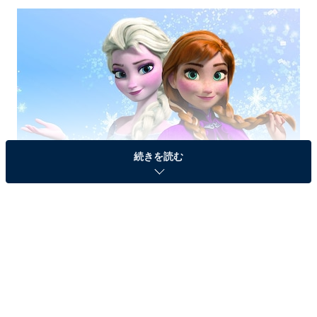
続きを読む
（画像出典：
Amazon
）