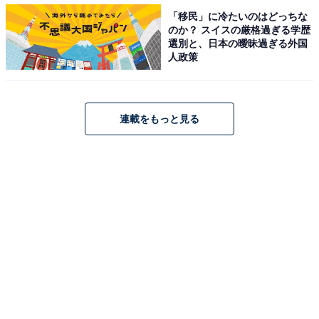
「移民」に冷たいのはどっちな
性）」「インスタライブを見てると、とても仲良しで2
のか？ スイスの厳格過ぎる学歴
人とも穏やかそうだから（22歳女性）」など、SNSを通
選別と、日本の曖昧過ぎる外国
人政策
して仲睦まじい姉妹の様子を見ることも多い、広瀬すず
さんと広瀬アリスさん姉妹が1位を獲得しました。
連載をもっと見る
さらに、「大人っぽい感じのアリスちゃんと、大人だけ
ど可愛さがあるすずちゃんが似てるなと思いました（28
歳女性）」「リアル美人姉妹（24歳女性）」「クールな
姉と人懐っこい妹の組み合わせが当てはまると思う（31
歳男性）」「美人系と可愛い系でぴったりだと思った
（25歳女性）」「お互いのことを想い合ってるところが
素敵（74歳女性）」などのコメントが寄せられました。
＞20位までの全ランキング結果を見る
※回答者のコメントは原文ママです