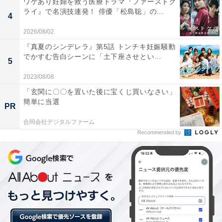
ワケあり妊婦を救う医療ドラマ『ファーストク
ライ』で名演技連発！ 俳優「松島聡」の...
4
2026/08/02
『真夏のシンデレラ』第5話 トンチキ妊娠騒動
でかすむ告白シーンに「土下座させとい...
5
2023/08/08
「玄関に〇〇を置いた後に宝くじ買いなさい」
簡単に当選
PR
合同会社デジタルファーム
Recommended by