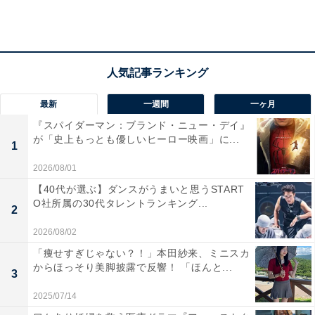
最新
一週間
一ヶ月
『スパイダーマン：ブランド・ニュー・デイ』
が「史上もっとも優しいヒーロー映画」に...
1
第3位：「広瀬すず」さん、「橋本環奈」さん、
2026/08/01
「今田美桜」さん（3.4％）
【40代が選ぶ】ダンスがうまいと思うSTART
O社所属の30代タレントランキング...
2
2026/08/02
「痩せすぎじゃない？！」本田紗来、ミニスカ
からほっそり美脚披露で反響！ 「ほんと...
3
2025/07/14