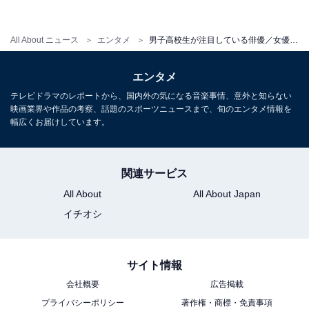
橋本環奈さんは、福岡の地方アイドルグループ・
Rev.from DVLの元メンバー。その容姿や明るいキャラク
All About ニュース
エンタメ
男子高校生が注目している俳優／女優ランキング！ 2位「菅田将暉」に2倍の差をつけた圧倒的1位は？
ターから“天使すぎる”とネットで話題になりました。ド
エンタメ
ラマ『キングダム』『今日から俺は!!』『ネメシス』など
テレビドラマのレポートから、国内外の気になる音楽事情、意外と知らない
数々の作品にて幅広いキャラクターを演じ分け、着実に
映画業界や作品の考察、話題のスポーツニュースまで、旬のエンタメ情報を
キャリアを重ねています。
幅広くお届けしています。
関連サービス
All About
All About Japan
イチオシ
サイト情報
会社概要
広告掲載
プライバシーポリシー
著作権・商標・免責事項