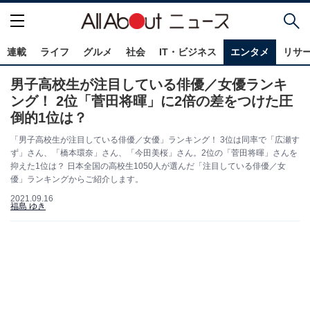
連載
ライフ
グルメ
社会
IT・ビジネス
エンタメ
リサ
男子高校生が注目している俳優／女優ランキ
ング！ 2位「菅田将暉」に2倍の差をつけた圧
倒的1位は？
「男子高校生が注目している俳優／女優」ランキング！ 3位は同率で「広瀬す
ず」さん、「橋本環奈」さん、「今田美桜」さん。2位の「菅田将暉」さんを
抑えた1位は？ 日本全国の高校生1050人が選んだ「注目している俳優／女
優」ランキングからご紹介します。
2021.09.16
福島 ゆき