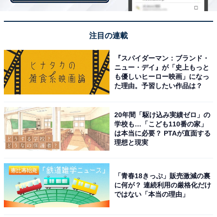
画像出典：
Amazon
櫻井翔さんとダブル主演を務めたドラマ『ネメシス』が
注目の連載
記憶に新しい広瀬すずさん。かわいらしい容姿もさるこ
『スパイダーマン：ブランド・
とながら、高い演技力も評価されており、数々の映画作
ニュー・デイ』が「史上もっと
品に出演しています。また、広瀬さんは女子高校生に聞
も優しいヒーロー映画」になっ
た理由。予習したい作品は？
いた同ランキングでも8位にランクインしています。
20年間「駆け込み実績ゼロ」の
学校も…「こども110番の家」
は本当に必要？ PTAが直面する
理想と現実
「青春18きっぷ」販売激減の裏
に何が？ 連続利用の厳格化だけ
ではない「本当の理由」