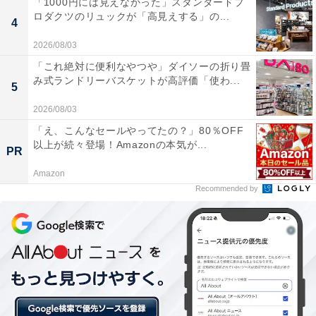
「1000円には見えなかった」スタンダードプ
ロダクツのリュックが「高見えする」の...
の漁場として海産物にも恵まれています。海産物をふん
4
だんに使用した石狩鍋やサケのちゃんちゃん焼き、特産
2026/08/03
品のジャガイモを使ったいももちなど、郷土料理も海の
「これ絶対に便利なやつや」ダイソーの折り畳
物から山の物まで実にさまざま。郷土料理好きなら1度
み式ランドリーバスケットが高評価「使わ...
5
は訪れたいところですね！
2026/08/03
「え、こんなセールやってたの？」80％OFF
以上が続々登場！Amazonの本気が...
PR
＞3位までの全ランキング結果を見る
Amazon
Recommended by
【おすすめ記事】
・
「水道水を飲むことに抵抗がない」都道府県ランキン
グ！ 3位は 「鳥取県」、同率1位は…？
・
「全国で最も魅力的な都道府県」ランキング！ 1位は13