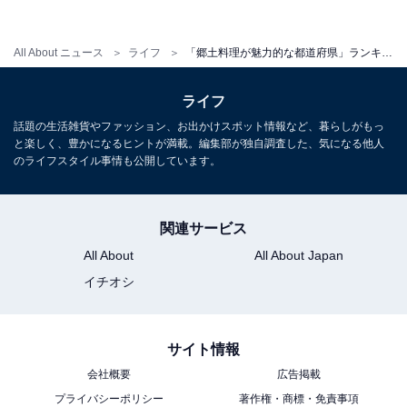
All About ニュース
ライフ
「郷土料理が魅力的な都道府県」ランキング！ 2位「広島県」、1位は？
ライフ
話題の生活雑貨やファッション、お出かけスポット情報など、暮らしがもっ
と楽しく、豊かになるヒントが満載。編集部が独自調査した、気になる他人
のライフスタイル事情も公開しています。
関連サービス
All About
All About Japan
イチオシ
サイト情報
会社概要
広告掲載
プライバシーポリシー
著作権・商標・免責事項