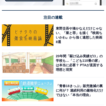
年連続「北海道」、最下位は…？
・
注目の連載
「魅力的な温泉がある」都道府県ランキング！ 1位は？
・
東野圭吾や湊かなえだけじゃな
美味しい地元グルメが多かった「国内旅行先」ランキン
い、「業と罪」を描く『映画ち
いかわ』から強く連想した映画
グ！ 1位は？
8選
・
地元グルメに興味がある「国内旅行先」ランキング！ 2
20年間「駆け込み実績ゼロ」の
位「高知県」を上回る1位は？
学校も…「こども110番の家」
は本当に必要？ PTAが直面する
理想と現実
【関連リンク】
・
プレスリリース
「青春18きっぷ」販売激減の裏
に何が？ 連続利用の厳格化だけ
ではない「本当の理由」