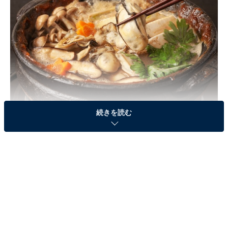
続きを読む
カキの土手鍋
2位に選ばれたのは、中国地方における経済の中心地
「広島県」でした。農業や漁業が盛んなため、食材が豊
富な土地として知られています。カキの生産量が全国1
位を誇る広島県では、かき飯やカキの土手鍋など、カキ
をぜいたくに使用したさまざまな郷土料理があります。
一部の地域で親しまれているワニ（サメ）料理も、広島