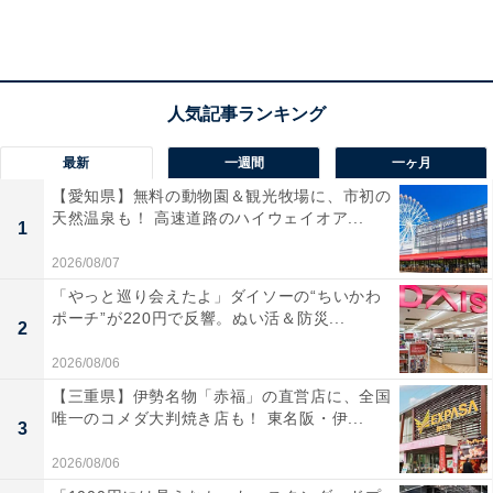
最新
一週間
一ヶ月
【愛知県】無料の動物園＆観光牧場に、市初の
天然温泉も！ 高速道路のハイウェイオア...
1
2026/08/07
「やっと巡り会えたよ」ダイソーの“ちいかわ
ポーチ”が220円で反響。ぬい活＆防災...
2
石狩鍋
2026/08/06
【三重県】伊勢名物「赤福」の直営店に、全国
唯一のコメダ大判焼き店も！ 東名阪・伊...
見事1位を獲得したのは、「北海道」でした。北海道と
3
いえば、広大な土地に豊かな自然環境が広がる日本最北
2026/08/06
端の地。「日本の食料基地」としても知られ、世界有数