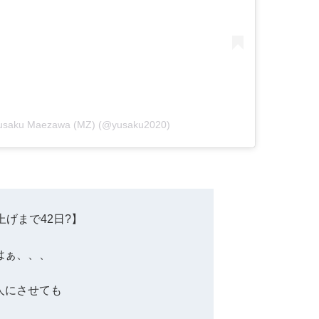
usaku Maezawa (MZ) (@yusaku2020)
上げまで42日?】
はぁ、、、
人にさせても