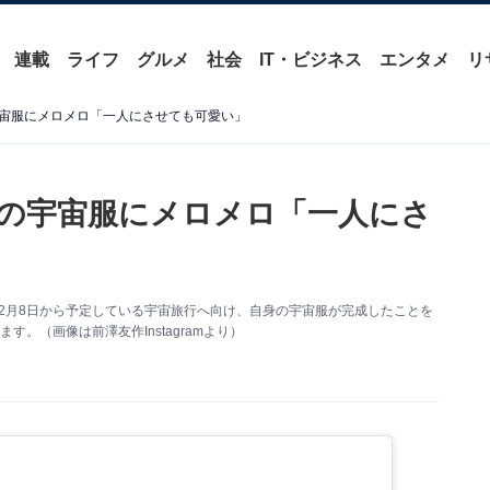
連載
ライフ
グルメ
社会
IT・ビジネス
エンタメ
リ
宙服にメロメロ「一人にさせても可愛い」
の宇宙服にメロメロ「一人にさ
し、12月8日から予定している宇宙旅行へ向け、自身の宇宙服が完成したことを
。（画像は前澤友作Instagramより）