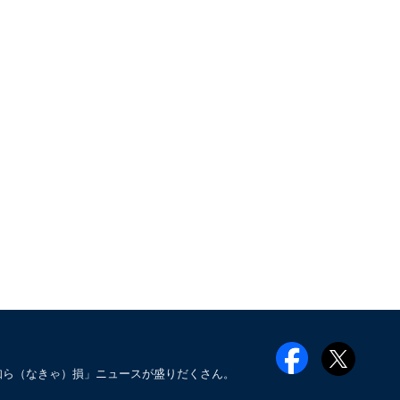
知ら（なきゃ）損」ニュースが盛りだくさん。