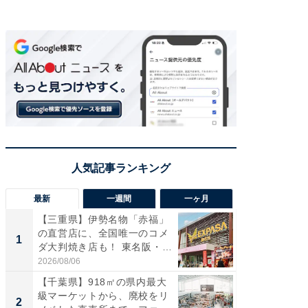
最新
一週間
一ヶ月
【三重県】伊勢名物「赤福」
【兵庫
の直営店に、全国唯一のコメ
ーメン
1
1
ダ大判焼き店も！ 東名阪・
再現した
伊...
道...
2026/08/06
2026/08/0
【千葉県】918㎡の県内最大
ステラ
級マーケットから、廃校をリ
詰め放題
2
2