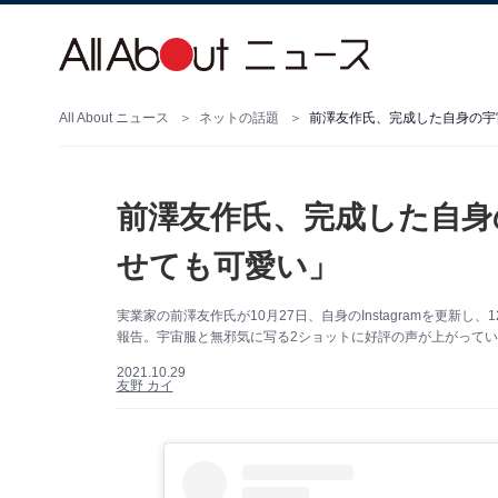
All About ニュース
ネットの話題
前澤友作氏、完成した自身の宇
前澤友作氏、完成した自身
せても可愛い」
実業家の前澤友作氏が10月27日、自身のInstagramを更新
報告。宇宙服と無邪気に写る2ショットに好評の声が上がっています
2021.10.29
友野 カイ