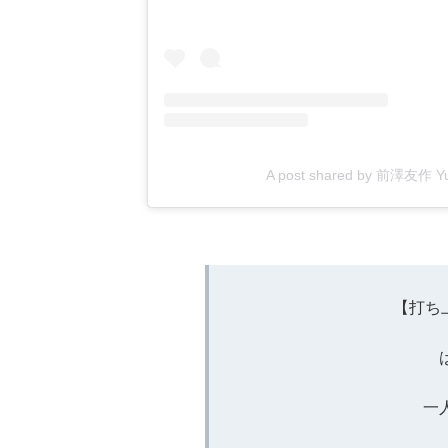
A post shared by 前澤友作 Y
【打ち
一