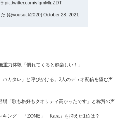
行
pic.twitter.com/vfqmMlgZDT
@yousuck2020)
October 28, 2021
の無重力体験「慣れてくると超楽しい！」
、バカタレ」と呼びかける。2人のデュオ配信を望む声
登場「歌も格好もクオリティ高かったです」と称賛の声
ング！ 「ZONE」「Kara」を抑えた1位は？