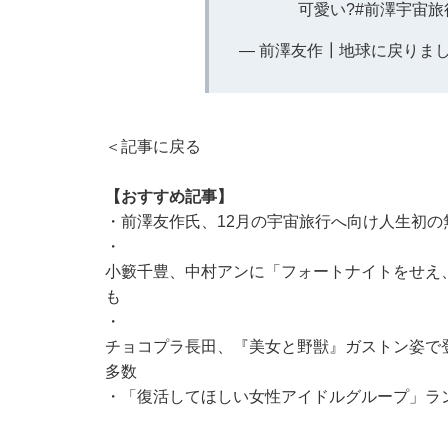
可愛い?
#前澤宇宙旅
— 前澤友作┃地球に戻りました (
＜記事に戻る
【おすすめ記事】
・
前澤友作氏、12月の宇宙旅行へ向け人生初
・
小籔千豊、中村アンに「フォートナイトをせえ
も
・
チョコプラ長田、『美女と野獣』ガストン姿で
多数
・
「復活してほしい女性アイドルグループ」ランキ