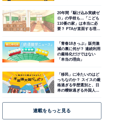
20年間「駆け込み実績ゼ
ロ」の学校も…「こども
110番の家」は本当に必
要？ PTAが直面する理想
と現実
「青春18きっぷ」販売激
減の裏に何が？ 連続利用
の厳格化だけではない
「本当の理由」
「移民」に冷たいのはど
っちなのか？ スイスの厳
格過ぎる学歴選別と、日
本の曖昧過ぎる外国人政
策
連載をもっと見る