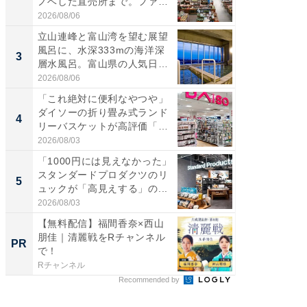
ノベした直売所まで。ファ
00円で「
ー...
2026/08/06
2026/08/0
立山連峰と富山湾を望む展望
「面白
風呂に、水深333mの海洋深
入〜」
3
3
層水風呂。富山県の人気日
プラン
帰...
題。“さま
2026/08/06
2026/08/0
「これ絶対に便利なやつや」
「これ
ダイソーの折り畳み式ランド
ダイソ
4
4
リーバスケットが高評価「使
リーバ
わ...
わ...
2026/08/03
2026/08/0
「1000円には見えなかった」
「100
スタンダードプロダクツのリ
スタン
5
5
ュックが「高見えする」の...
ュックが
2026/08/03
2026/08/0
【無料配信】福間香奈×西山
【70年
朋佳｜清麗戦をRチャンネル
Rチャ
PR
PR
で！
Rチャンネル
Rチャンネ
Recommended by