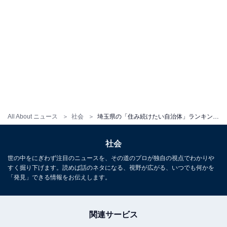
All About ニュース
社会
埼玉県の「住み続けたい自治体」ランキング！ 3位「さいたま市中央区」、2位「さいたま市浦和区」、1位は？
社会
世の中をにぎわず注目のニュースを、その道のプロが独自の視点でわかりや
すく掘り下げます。読めば話のネタになる、視野が広がる、いつでも何かを
「発見」できる情報をお伝えします。
関連サービス