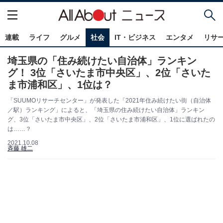
連載
ライフ
グルメ
社会
IT・ビジネス
エンタメ
リサ
埼玉県の「住み続けたい自治体」ランキン
グ！ 3位「さいたま市中央区」、2位「さいた
ま市浦和区」、1位は？
「SUUMOリサーチセンター」が発表した「2021年住み続けたい街（自治体
／駅）ランキング」によると、「埼玉県の住み続けたい自治体」ランキン
グ、3位「さいたま市中央区」、2位「さいたま市浦和区」、1位に選ばれたの
は……？
2021.10.08
斉藤 雄二