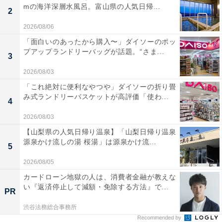
mの海洋深層水風呂。富山県の人気日帰...
2
2026/08/06
「面白いのあったから購入〜」ダイソーのポッ
プアップランドリーバッグが話題。“さま...
3
2026/08/03
「これ絶対に便利なやつや」ダイソーの折り畳
み式ランドリーバスケットが高評価「使わ...
4
2026/08/03
【山梨県の人気日帰り温泉】「山梨日帰り温泉
源泉かけ流しの湯 桜湯」は源泉かけ流...
5
2026/08/05
カードローン地獄の人は、消費者金融が教えな
い『返済停止して減額・免除する方法』で...
PR
渋谷法務総合事務所
Recommended by