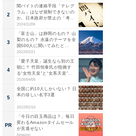
闇バイトの連絡手段「テレグ
「歩道走
ラム」はなぜ規制できないの
ソ・ホ
2
2
か。日本政府が禁止の「考
時代に知
慮」...
2024/11/09
2026/08/0
「富士山」は静岡のもの？ 山
すべて
梨のもの？ 永遠のテーマを全
るその
3
PR
国500人に聞いてみたと...
2022/02/21
COCO VIL
「愛子天皇」誕生なら別の王
朝に？ 竹田恒泰氏が指摘す
4
る“女性天皇”と“女系天皇”...
2026/04/06
全国に約10人しかいない？ 日
本の珍しい名字3選
5
2022/02/10
「今日の目玉商品は？」毎日
変わるAmazonタイムセール
PR
が見逃せない
Amazon