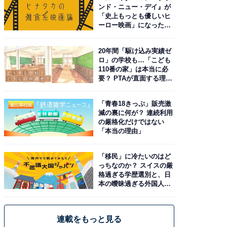
ンド・ニュー・デイ』が
「史上もっとも優しいヒ
ーロー映画」になった理
由。予習したい作品は？
20年間「駆け込み実績ゼ
ロ」の学校も…「こども
110番の家」は本当に必
要？ PTAが直面する理想
と現実
「青春18きっぷ」販売激
減の裏に何が？ 連続利用
の厳格化だけではない
「本当の理由」
「移民」に冷たいのはど
っちなのか？ スイスの厳
格過ぎる学歴選別と、日
本の曖昧過ぎる外国人政
策
連載をもっと見る