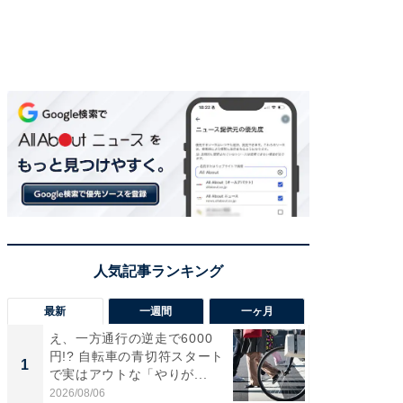
最新
一週間
一ヶ月
え、一方通行の逆走で6000
え、一方
円!? 自転車の青切符スタート
円!? 
1
1
で実はアウトな「やりが...
で実はア
2026/08/06
2026/08/0