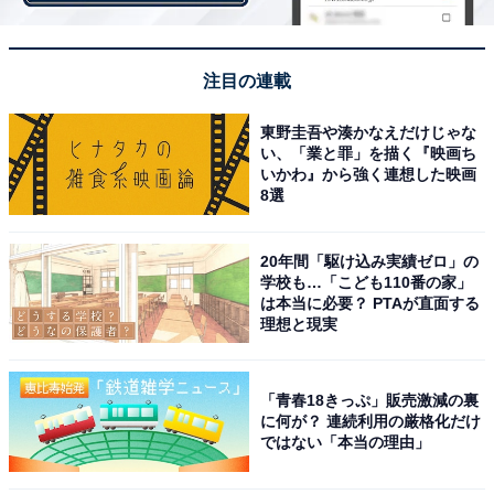
す。自然豊かなこの地域には、温泉施設やキャンプ場、
公園や散策路があります。JR八高線の明覚駅があり、駅
周辺には小中学校や保育園、公共機関が近距離にありま
注目の連載
す。また、ときがわ町路線バスにより、東武鉄道東上本
東野圭吾や湊かなえだけじゃな
線の武蔵嵐山駅への往来が可能なため都心へのアクセス
い、「業と罪」を描く『映画ち
も可能です。
いかわ』から強く連想した映画
8選
20年間「駆け込み実績ゼロ」の
＞38位までの全ランキング結果を見る
学校も…「こども110番の家」
は本当に必要？ PTAが直面する
理想と現実
【おすすめ記事】
・
「青春18きっぷ」販売激減の裏
【国勢調査2020】埼玉県で人口が増えたのは？3位「八
に何が？ 連続利用の厳格化だけ
ではない「本当の理由」
潮市」、2位「滑川町」、1位は…
・