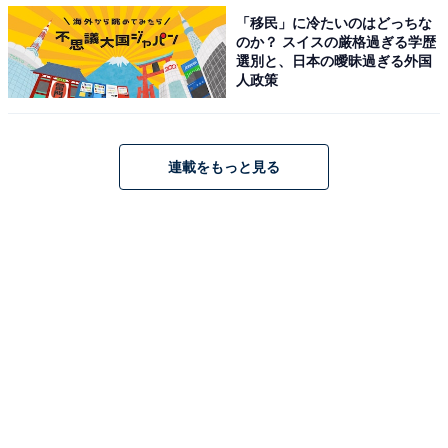
【国勢調査2020】東京都で人口が増えたのは？ 3位「文
「移民」に冷たいのはどっちな
のか？ スイスの厳格過ぎる学歴
京区」、2位「千代田区」、1位は…
選別と、日本の曖昧過ぎる外国
・
人政策
【国勢調査2020】町田市も…東京都で人口が減った市区
町村、2位「大島町」、1位は？
・
連載をもっと見る
埼玉県の住みたい街ランキング！ 2位「さいたま市浦和
区」、1位は昨年2位の…
【関連リンク】
・
令和2年国勢調査 速報集計 人口速報集計（男女別人口及
び世帯総数）