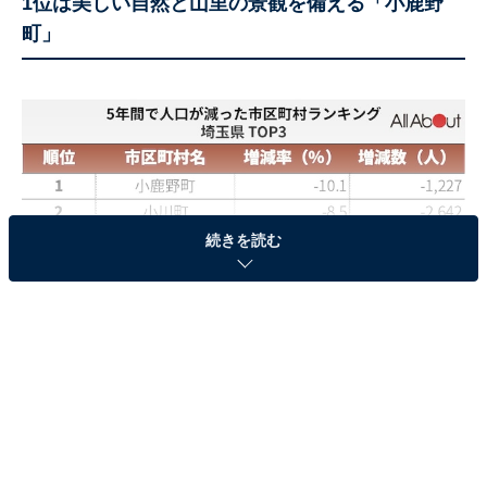
1位は美しい自然と山里の景観を備える「小鹿野
町」
続きを読む
「小鹿野町（おがのまち）」は、埼玉県の西側に位置す
る秩父郡1市4町の1つです。日本百名山である「両神
山」をはじめ、日本の滝百選「丸神の滝」、平成の名水
百選「毘沙門水」など数々の百選を持っており、美しく