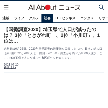
連載
ライフ
グルメ
社会
IT・ビジネス
エンタメ
リサ
【国勢調査2020】埼玉県で人口が減ったの
は？ 3位「ときがわ町」、2位「小川町」、1
位は…
総務省は6月25日、2020年国勢調査の速報値を公表しました。日本の総人口
は約1億2622万7000人と、前回（2015年）調査から約86万8000人減少。こ
こでは埼玉県で人口が減った市区町村を紹介します。
2021.07.20
新橋 まい