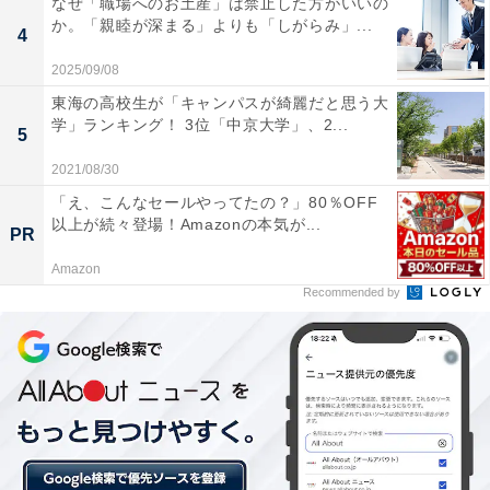
なぜ「職場へのお土産」は禁止した方がいいの
か。「親睦が深まる」よりも「しがらみ」...
4
2025/09/08
東海の高校生が「キャンパスが綺麗だと思う大
学」ランキング！ 3位「中京大学」、2...
5
2021/08/30
「え、こんなセールやってたの？」80％OFF
以上が続々登場！Amazonの本気が...
PR
Amazon
Recommended by
3位は水と緑に囲まれた自然豊かな地域「ときがわ
町」
2006年2月に比企郡玉川村と都幾川村が合併してできた
「ときがわ町」は、埼玉県中部に位置しており、その中
心を町名の由来である都幾川（ときがわ）が流れていま