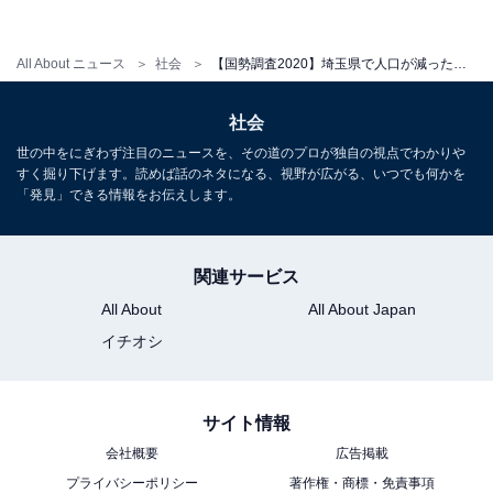
All About ニュース
社会
【国勢調査2020】埼玉県で人口が減ったのは？ 3位「ときがわ町」、2位「小川町」、1位は…
社会
世の中をにぎわず注目のニュースを、その道のプロが独自の視点でわかりや
すく掘り下げます。読めば話のネタになる、視野が広がる、いつでも何かを
「発見」できる情報をお伝えします。
関連サービス
All About
All About Japan
イチオシ
1
2
サイト情報
会社概要
広告掲載
プライバシーポリシー
著作権・商標・免責事項