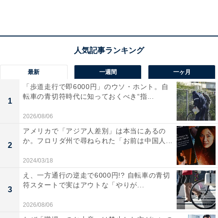
2位は伝統和紙の生産地で武蔵の小京都と呼ばれる
「小川町」
「小川町（おがわまち）」は、埼玉県中央部よりやや西
最新
一週間
一ヶ月
に位置しています。「小川和紙」や「小川絹」など、長
「歩道走行で即6000円」のウソ・ホント。自
い歴史を誇る伝統産業で古くから栄えた地域で、今も和
転車の青切符時代に知っておくべき“指...
1
紙や絹を収めた土蔵が残る古い街並みが見られます。小
川町駅では、JR八高線や東武東上線が乗り入れており、
2026/08/06
東上線の急行や快速で池袋駅まで60分程度で行くことが
アメリカで「アジア人差別」は本当にあるの
か。フロリダ州で尋ねられた「お前は中国人...
できます。同町では、コロナの影響で働き方が見直され
2
る中、移住者獲得に力を入れており、子育て支援や移住
2024/03/18
者支援などを積極的に行っているようです。
え、一方通行の逆走で6000円!? 自転車の青切
符スタートで実はアウトな「やりが...
3
2026/08/06