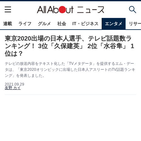
連載
ライフ
グルメ
社会
IT・ビジネス
エンタメ
リサ
東京2020出場の日本人選手、テレビ話題数ラ
ンキング！ 3位「久保建英」 2位「水谷隼」 1
位は？
テレビの放送内容をテキスト化した「TVメタデータ」を提供するエム・デー
タは、「東京2020オリンピックに出場した日本人アスリートのTV話題ランキ
ング」を発表しました。
2021.09.29
友野 カイ