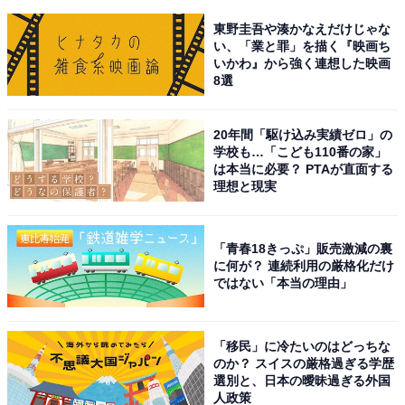
東野圭吾や湊かなえだけじゃな
い、「業と罪」を描く『映画ち
いかわ』から強く連想した映画
8選
20年間「駆け込み実績ゼロ」の
学校も…「こども110番の家」
は本当に必要？ PTAが直面する
理想と現実
「青春18きっぷ」販売激減の裏
に何が？ 連続利用の厳格化だけ
ではない「本当の理由」
「移民」に冷たいのはどっちな
のか？ スイスの厳格過ぎる学歴
選別と、日本の曖昧過ぎる外国
人政策