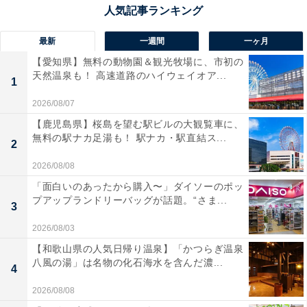
最新
一週間
一ヶ月
【愛知県】無料の動物園＆観光牧場に、市初の
天然温泉も！ 高速道路のハイウェイオア...
1
2026/08/07
【鹿児島県】桜島を望む駅ビルの大観覧車に、
無料の駅ナカ足湯も！ 駅ナカ・駅直結ス...
2
2026/08/08
「面白いのあったから購入〜」ダイソーのポッ
プアップランドリーバッグが話題。“さま...
3
2026/08/03
【和歌山県の人気日帰り温泉】「かつらぎ温泉
八風の湯」は名物の化石海水を含んだ濃...
4
2026/08/08