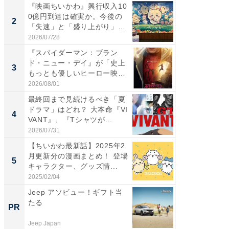
『映画ちいかわ』興行収入10
なぜK-
0億円到達は確実か。今後の
は「1位
2
2
「失速」と「盛り上がり」
のか？ 
が...
2026/07/28
2026/07/3
『スパイダーマン：ブラン
『スパ
ド・ニュー・デイ』が「史上
ド・ニ
3
3
もっとも優しいヒーロー映
もっと
画」に...
画」に..
2026/08/01
2026/08/0
最終回まで見続けるべき「夏
最終回
ドラマ」はどれ？ 大本命『VI
ドラマ」
4
4
VANT』、『Tシャツが...
VANT』
2026/07/31
2026/07/3
【ちいかわ最新話】2025年2
ワケあ
月更新分の漫画まとめ！ 登場
マ『フ
5
5
キャラクター、グッズ情...
演技連発
の...
2025/02/04
2026/08/0
Jeep アソビュー！ギフト当
「うち
たる
い」と
PR
PR
鐘。自
外せな..
Jeep Japan
ビズヒン