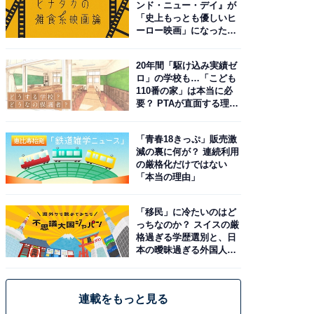
ンド・ニュー・デイ』が
「史上もっとも優しいヒ
ーロー映画」になった理
由。予習したい作品は？
20年間「駆け込み実績ゼ
ロ」の学校も…「こども
110番の家」は本当に必
要？ PTAが直面する理想
と現実
「青春18きっぷ」販売激
減の裏に何が？ 連続利用
の厳格化だけではない
「本当の理由」
「移民」に冷たいのはど
っちなのか？ スイスの厳
格過ぎる学歴選別と、日
本の曖昧過ぎる外国人政
策
連載をもっと見る