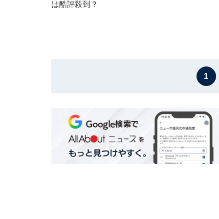
は酷評殺到？
1