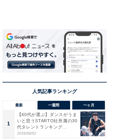
最新
一週間
一ヶ月
【40代が選ぶ】ダンスがうま
【40代
いと思うSTARTO社所属の30
いと思う
1
1
代タレントランキング...
代タレン
2026/08/02
2026/08/0