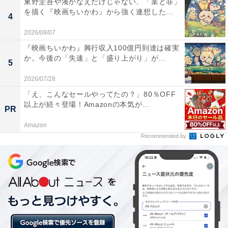
東野圭吾や湊かなえだけじゃない、「業と罪」
ついに「五輪カーディガン」が完成！
を描く『映画ちいかわ』から強く連想した...
4
・
2026/08/07
【東京五輪】海外のネット上で話題の日本選手は？ コン
『映画ちいかわ』興行収入100億円到達は確実
ビニグルメにハマる海外記者が続出？
か。今後の「失速」と「盛り上がり」が...
5
・
2026/07/28
卓球混合ダブルス金メダル獲得！ところで伊藤美誠選手
「え、こんなセールやってたの？」80％OFF
の「表ソフトラバー」って一体何なの…？
以上が続々登場！Amazonの本気が...
PR
・
よーく見ると確かに…歴史に残る「五輪台風」とは？東
Amazon
Recommended by
京五輪の期間中は台風ラッシュの恐れ!?【気象予報士が
解説】