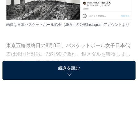
画像は日本バスケットボール協会（JBA）の
公式Instagramアカウント
より
東京五輪最終日の8月8日、バスケットボール女子日本代
表は米国と対戦。75対90で敗れ、銀メダルを獲得しまし
た。これまで過去最高成績だった1976年モントリオール
続きを読む
五輪の5位を上回り、男女を通じて「日本バスケ史上
初」のメダル獲得に、ネット上は祝福の声であふれてい
ます。
『SLAM DUNK（スラムダンク）』作者・井上雄
彦さんも絵文字で祝福