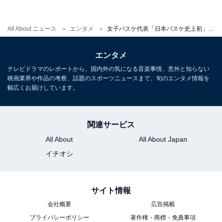
All About ニュース
エンタメ
女子バスケ代表「日本バスケ史上初」の五輪銀メダルを獲得！ 『SLAM DUNK』作者・井上雄彦さんも絵文字で祝福
エンタメ
テレビドラマのレポートから、国内外の気になる音楽事情、意外と知らない
映画業界や作品の考察、話題のスポーツニュースまで、旬のエンタメ情報を
幅広くお届けしています。
関連サービス
All About
All About Japan
イチオシ
サイト情報
会社概要
広告掲載
プライバシーポリシー
著作権・商標・免責事項