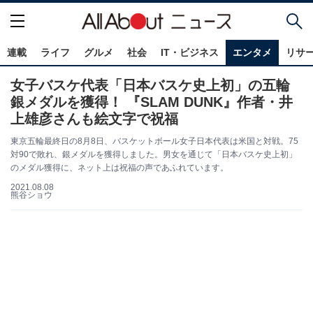
連載
ライフ
グルメ
社会
IT・ビジネス
エンタメ
リサ
女子バスケ代表「日本バスケ史上初」の五輪
銀メダルを獲得！ 『SLAM DUNK』作者・井
上雄彦さんも絵文字で祝福
東京五輪最終日の8月8日、バスケットボール女子日本代表は米国と対戦。75
対90で敗れ、銀メダルを獲得しました。男女を通じて「日本バスケ史上初」
のメダル獲得に、ネット上は祝福の声であふれています。
2021.08.08
熊谷ショウ