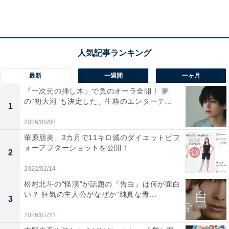
August 8, 2021
各アカウントには「感動をありがとう」「同じアジア人
として誇りに思う」「漫画より凄い時代がきた」など、
最新
一週間
一ヶ月
日本だけでなく海外からも祝福の声が多く寄せられてい
『一次元の挿し木』で負のオーラ全開！ 夢
ます。
の“初大河”も決定した、生粋のエンターテ...
1
2026/08/08
なお、東京五輪の日本選手団は8日に全ての競技を終
華原朋美、3カ月で11キロ減のダイエットビフ
え、獲得したメダル総数は金メダル27個、銀メダル14
ォーアフターショットを公開！
2
個、銅メダル17個の計58個となりました。
2022/02/14
松村北斗の“怪演”が話題の『告白』は何が面白
い？ 狂気の主人公がなぜか“純真な青...
【おすすめ記事】
3
・
2026/07/23
“編み物王子”金メダリストの英国トム・デイリー選手、