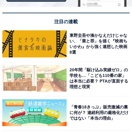
2：表ソフトラバー
注目の連載
東野圭吾や湊かなえだけじゃな
い、「業と罪」を描く『映画ち
いかわ』から強く連想した映画
8選
20年間「駆け込み実績ゼロ」の
学校も…「こども110番の家」
は本当に必要？ PTAが直面する
理想と現実
「青春18きっぷ」販売激減の裏
に何が？ 連続利用の厳格化だけ
ではない「本当の理由」
表ソフトラバーは表面に凹凸があるのが特徴。
裏ソフトラバーとは一転、表ソフトラバーは表面に凹凸