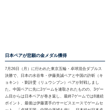
日本ペアが悲願の金メダル獲得
7月26日（月）に行われた東京五輪・卓球混合ダブルス
決勝で、日本の水谷隼・伊藤美誠ペアと中国の許昕（キ
ョキン）・劉詩雯（リュウシブン）ペアが対戦しまし
た。中国ペアに先に2ゲームを連取されたものの、3ゲー
ム目からは日本ペアが巻き返し、最終7ゲームでは8連続
ポイント、最後は伊藤選手のサービスエースでゲームセ
ット。「卓球王国」中国の牙城を崩し、日本組が日本卓