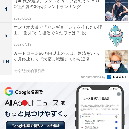
【40代が選ぶ】ダンスがうまいと思うSTART
O社所属の30代タレントランキング...
4
2026/08/02
サンリオ大賞で「ハンギョドン」を推したい理
由。“圏外”から復活できたワケは？ 投...
5
2023/04/18
カードローン50万円以上の人は、返済を3～6
ヶ月停止して『大幅に減額してから返済...
PR
裏ソフトラバーは表面がつるつるしています。
渋谷法務総合事務所
裏ソフトラバーは表面がつるつるしていて、ボールとの
Recommended by
接地面積が大きいため回転をかけやすいのが特徴。3種
類のラバーの中では1番メジャーで利用者も多いです。
今回の混合ダブルスの水谷選手や許昕選手、劉詩雯選手
も使用しており、ラケットの両面が裏ソフトラバーであ
ることを「裏裏（うらうら）」と呼ぶことも。