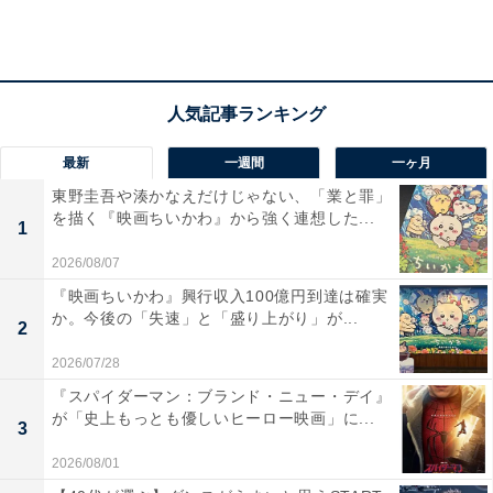
また、水谷選手や伊藤選手が使用しているシェイクハン
ドラケットの場合、親指側の面を表面（もしくはフォア
ハンド）、反対側の面を裏面（もしくはバックハンド）
といいます。
最新
一週間
一ヶ月
ラバーの名前とラケットの裏表の呼称が似ているため
東野圭吾や湊かなえだけじゃない、「業と罪」
少々ややこしいですが、例えば「裏ソフトラバー」をラ
を描く『映画ちいかわ』から強く連想した...
1
ケットの「表面（フォアハンド）」に使用することは何
2026/08/07
ら問題はありません。「表ソフトラバー」をラケットの
『映画ちいかわ』興行収入100億円到達は確実
「裏面（バックハンド）」に貼るのも同様です。
か。今後の「失速」と「盛り上がり」が...
2
1：裏ソフトラバー
2026/07/28
『スパイダーマン：ブランド・ニュー・デイ』
が「史上もっとも優しいヒーロー映画」に...
3
2026/08/01