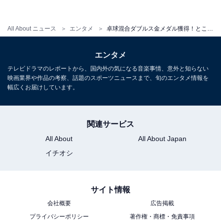
表ソフトラバーを側面から見た図。
伊藤選手はバック面に表ソフトラバーを貼っていて、決
All About ニュース
エンタメ
卓球混合ダブルス金メダル獲得！ところで伊藤美誠選手の「表ソフトラバー」って一体何なの…？
勝では、表ソフトラバーの長所を生かした速いバックハ
ンドや逆チキータ（強烈な横回転をかける打法）で相手
エンタメ
を翻弄していました。
テレビドラマのレポートから、国内外の気になる音楽事情、意外と知らない
映画業界や作品の考察、話題のスポーツニュースまで、旬のエンタメ情報を
幅広くお届けしています。
3：ツブ高ラバー
関連サービス
All About
All About Japan
イチオシ
サイト情報
会社概要
広告掲載
プライバシーポリシー
著作権・商標・免責事項