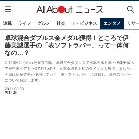
連載
ライフ
グルメ
社会
IT・ビジネス
エンタメ
リサ
卓球混合ダブルス金メダル獲得！ところで伊
藤美誠選手の「表ソフトラバー」って一体何
なの…？
7月26日に行われた東京五輪・卓球混合ダブルスで日本の水谷隼・伊藤美誠ペ
アが中国ペアを4ｰ3で打ち破り、日本卓球史上初の金メダルを獲得しました。
今回は伊藤選手が使用していた「表ソフトラバー」に注目し、卓球のラバー
について解説します。
2021.08.03
矢野 海