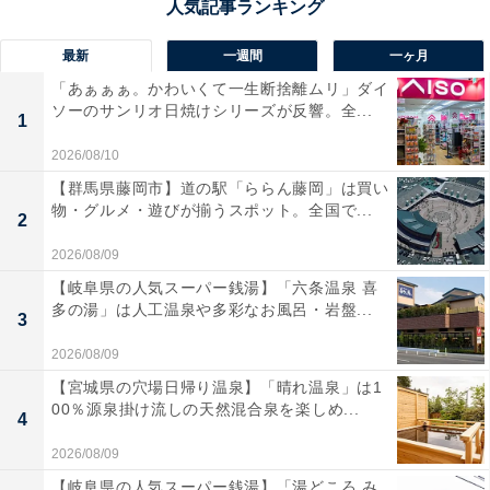
最新
一週間
一ヶ月
「あぁぁぁ。かわいくて一生断捨離ムリ」ダイ
ソーのサンリオ日焼けシリーズが反響。全...
1
2026/08/10
【群馬県藤岡市】道の駅「ららん藤岡」は買い
物・グルメ・遊びが揃うスポット。全国で...
2
2026/08/09
【岐阜県の人気スーパー銭湯】「六条温泉 喜
多の湯」は人工温泉や多彩なお風呂・岩盤...
3
2026/08/09
【宮城県の穴場日帰り温泉】「晴れ温泉」は1
00％源泉掛け流しの天然混合泉を楽しめ...
4
2026/08/09
【岐阜県の人気スーパー銭湯】「湯どころ み