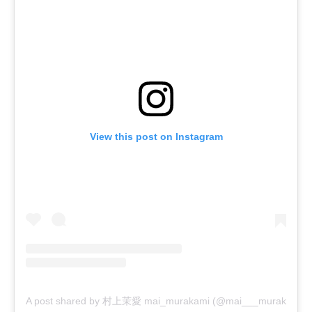
View this post on Instagram
A post shared by 村上茉愛 mai_murakami (@mai___murakami)