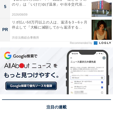
のり」は「いけだゆげ温泉」や冷冷交代浴...
5
2026/08/09
リボ払い50万円以上の人は、返済を3～6ヶ月
停止して『大幅に減額してから返済する...
PR
渋谷法務総合事務所
Recommended by
注目の連載