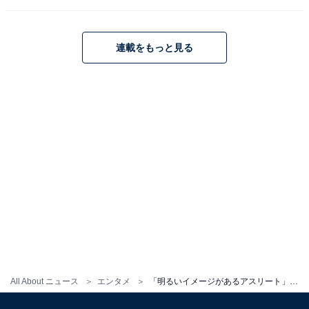
連載をもっと見る
All About ニュース
エンタメ
「明るいイメージがあるアスリート」ランキング！ 「阿部詩」「伊藤美誠」を抑えた1位は？