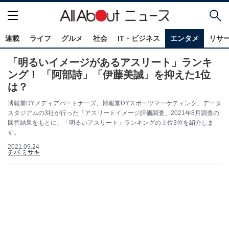
連載
ライフ
グルメ
社会
IT・ビジネス
エンタメ
リサ
「明るいイメージがあるアスリート」ランキ
ング！ 「阿部詩」「伊藤美誠」を抑えた1位
は？
博報堂DYメディアパートナーズ、博報堂DYスポーツマーケティング、データ
スタジアムの3社が行った「アスリートイメージ評価調査」2021年8月調査の
回答結果をもとに、「明るいアスリート」ランキングの上位3位を紹介しま
す。
2021.09.24
チバ ミサキ