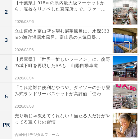
【千葉県】918㎡の県内最大級マーケットか
ら、廃校をリノベした直売所まで。ファー...
2
2026/08/06
立山連峰と富山湾を望む展望風呂に、水深333
mの海洋深層水風呂。富山県の人気日帰...
3
2026/08/06
【兵庫県】「世界一忙しいラーメン」に、龍野
の城下町を再現したSAも。山陽自動車道...
4
2026/08/04
「これ絶対に便利なやつや」ダイソーの折り畳
み式ランドリーバスケットが高評価「使わ...
5
2026/08/03
売り場じゃ教えてくれない！当たる人だけがや
ってる宝くじの習慣
PR
合同会社デジタルファーム