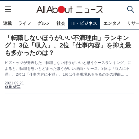
連載
ライフ
グルメ
社会
IT・ビジネス
エンタメ
リサ
「転職しないほうがいい不満理由」ランキン
グ！ 3位「収入」、2位「仕事内容」を抑え最
も多かったのは？
ビズヒッツが発表した「転職しないほうがいいと思うケースランキング」に
よると、転職を思いとどまったほうがいい理由・ケース、3位は「収入に不
満」、2位は「仕事内容に不満」、1位は仕事現場あるあるのあの理由……！
2021.09.21
斉藤 雄二