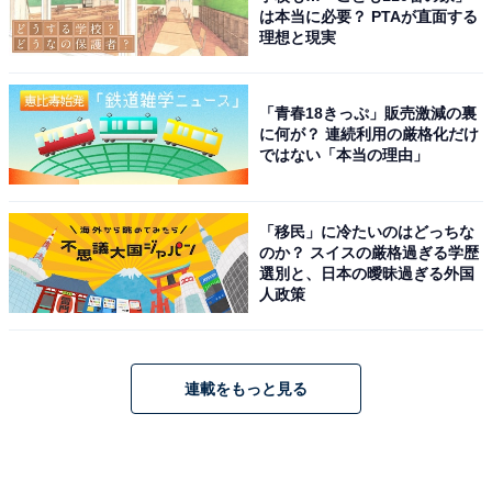
は本当に必要？ PTAが直面する
理想と現実
「青春18きっぷ」販売激減の裏
に何が？ 連続利用の厳格化だけ
ではない「本当の理由」
「移民」に冷たいのはどっちな
のか？ スイスの厳格過ぎる学歴
選別と、日本の曖昧過ぎる外国
人政策
連載をもっと見る