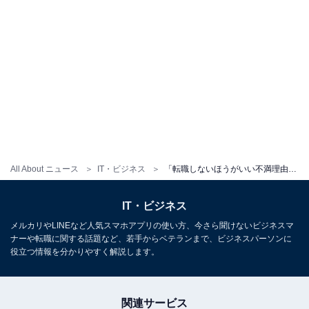
All About ニュース
IT・ビジネス
「転職しないほうがいい不満理由」ランキング！ 3位「収入」、2位「仕事内容」を抑え最も多かったのは？
IT・ビジネス
メルカリやLINEなど人気スマホアプリの使い方、今さら聞けないビジネスマ
ナーや転職に関する話題など、若手からベテランまで、ビジネスパーソンに
役立つ情報を分かりやすく解説します。
関連サービス