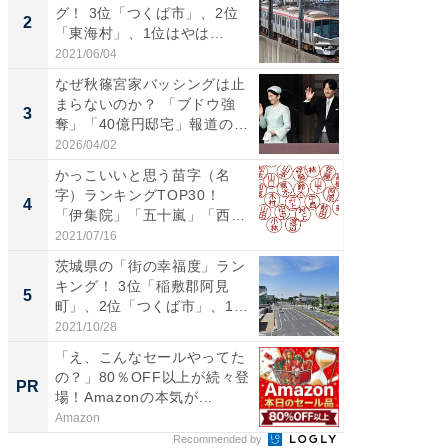
グ！ 3位「つくば市」、2位
ソ・ホ
2
2
「東海村」、1位はやは
時代に知
り…...
2021/06/04
2026/08/0
なぜ秋篠宮家バッシングは止
「自転
まらないのか？ 「ブドウ強
たら60
3
3
奪」「40億円邸宅」報道の
時代に知
呆...
2026/04/02
2026/08/0
かっこいいと思う苗字（名
「今日
字）ランキングTOP30！
変わるA
4
PR
「伊集院」「五十嵐」「西園
が見逃
寺...
2021/07/16
Amazon
茨城県の「街の幸福度」ラン
キング！ 3位「稲敷郡阿見
5
町」、2位「つくば市」、1
位...
2021/10/28
「え、こんなセールやってた
の？」80％OFF以上が続々登
PR
場！Amazonの本気が...
Amazon
Recommended by