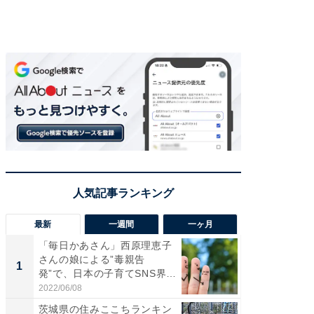
最新
一週間
一ヶ月
「毎日かあさん」西原理恵子
え、一方
さんの娘による”毒親告
円!? 
1
1
発”で、日本の子育てSNS界隈
で実はア
が...
2022/06/08
2026/08/0
茨城県の住みここちランキン
「歩道走