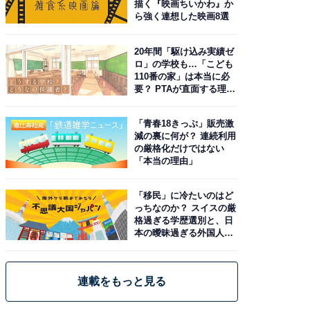
描く『映画ちいかわ』か
ら強く連想した映画8選
20年間「駆け込み実績ゼ
ロ」の学校も…「こども
110番の家」は本当に必
要？ PTAが直面する理想
と現実
「青春18きっぷ」販売激
減の裏に何が？ 連続利用
の厳格化だけではない
「本当の理由」
「移民」に冷たいのはど
っちなのか？ スイスの厳
格過ぎる学歴選別と、日
本の曖昧過ぎる外国人政
策
連載をもっと見る