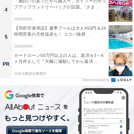
「面白いのあったから購入〜」ダイソーのポッ
プアップランドリーバッグが話題。“さま...
4
2026/08/03
【羽田空港周辺】夏季プールは大人450円＆24
時間営業の天然温泉も！ コスパ抜群...
5
お弁当のおかずにも！
2026/08/04
カードローン50万円以上の人は、返済を3～6
ヶ月停止して『大幅に減額してから返済...
PR
渋谷法務総合事務所
Recommended by