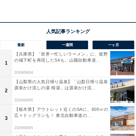
冷たいままでもおいしい
ナポリタンサラダは、もともとはパスタサラダなので、
当然そのまま食べてもOKです。特に加熱をしなくても美
味しく食べられます。ちょっとおかずが足りないなと思
最新
一週間
一ヶ月
った時にさっと出せるので、便利な食材といえそうで
【兵庫県】「世界一忙しいラーメン」に、龍野
の城下町を再現したSAも。山陽自動車道...
す。
1
2026/08/04
【山梨県の人気日帰り温泉】「山梨日帰り温泉
源泉かけ流しの湯 桜湯」は源泉かけ流...
2
2026/08/05
【栃木県】アウトレット近くのSAに、600㎡の
広々ドッグランも！ 東北自動車道の...
3
2026/08/05