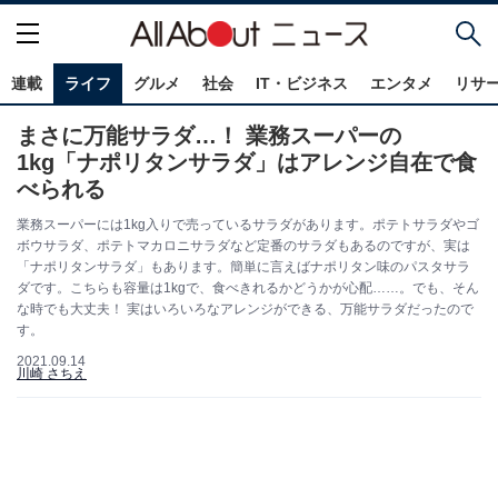
連載
ライフ
グルメ
社会
IT・ビジネス
エンタメ
リサ
まさに万能サラダ…！ 業務スーパーの
1kg「ナポリタンサラダ」はアレンジ自在で食
べられる
業務スーパーには1kg入りで売っているサラダがあります。ポテトサラダやゴ
ボウサラダ、ポテトマカロニサラダなど定番のサラダもあるのですが、実は
「ナポリタンサラダ」もあります。簡単に言えばナポリタン味のパスタサラ
ダです。こちらも容量は1kgで、食べきれるかどうかが心配……。でも、そん
な時でも大丈夫！ 実はいろいろなアレンジができる、万能サラダだったので
す。
2021.09.14
川崎 さちえ