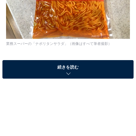
業務スーパーの「ナポリタンサラダ」（画像はすべて筆者撮影）
業務スーパーには1kg入りで売っている大容量サラダが
続きを読む
あります。「ポテトサラダ」や「ゴボウサラダ」「ポテ
トマカロニサラダ」など定番のサラダもあるのですが、
注目は「ナポリタンサラダ」。簡単にいえばナポリタン
味のパスタサラダです。
ナポリタンサラダも容量は1kgで、食べきれるかどうか
心配になるかもしれません。でも、大丈夫！ 実はいろい