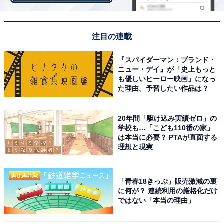
注目の連載
お弁当にも使える
『スパイダーマン：ブランド・
ニュー・デイ』が「史上もっと
ナポリタンサラダは、お弁当のおかずとしても大活躍で
も優しいヒーロー映画」になっ
た理由。予習したい作品は？
す。パスタサラダとしてそのまま1つの容器に入れても
良いですし、おかずの1つとして入れることも可能。筆
20年間「駆け込み実績ゼロ」の
者は毎日娘のお弁当を作っているので、ナポリタンサラ
学校も…「こども110番の家」
ダは非常に重宝しています。
は本当に必要？ PTAが直面する
理想と現実
「青春18きっぷ」販売激減の裏
に何が？ 連続利用の厳格化だけ
ではない「本当の理由」