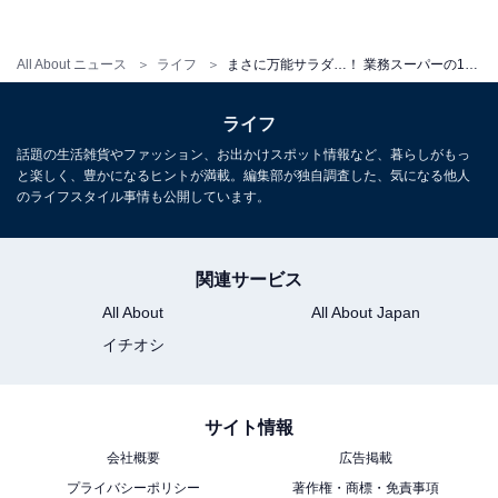
All About ニュース
ライフ
まさに万能サラダ…！ 業務スーパーの1kg「ナポリタンサラダ」はアレンジ自在で食べられる
ライフ
話題の生活雑貨やファッション、お出かけスポット情報など、暮らしがもっ
キャベツを加えてホットサンド
と楽しく、豊かになるヒントが満載。編集部が独自調査した、気になる他人
のライフスタイル事情も公開しています。
食パンを使ってホットサンドを作ってみました。キャベ
ツなどの野菜をサンドするとシャキシャキした食感も楽
関連サービス
しめます。
All About
All About Japan
イチオシ
ナポリタンサラダの春巻き
サイト情報
会社概要
広告掲載
プライバシーポリシー
著作権・商標・免責事項