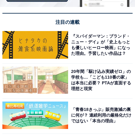
1万3515人が選ぶ「理想のパパ」ランキング！ アニメ・
漫画部門3位「フグ田マスオ」、2位「草壁タツオ」、1
注目の連載
位は？
・
『スパイダーマン：ブランド・
男性が選ぶ「お父さん・夫にしたい」マンガのキャラ！
ニュー・デイ』が「史上もっと
も優しいヒーロー映画」になっ
2位『クッキングパパ』荒岩一味、1位はあのお父さん
た理由。予習したい作品は？
・
女性が選ぶお父さん・夫にしたいマンガのキャラ！ 2位
20年間「駆け込み実績ゼロ」の
『クレヨンしんちゃん』野原ひろし、1位はあのキャ
学校も…「こども110番の家」
ラ！
は本当に必要？ PTAが直面する
理想と現実
・
「橋本環奈」で実写化してほしいキャラランキング！ 2
位は『薬屋のひとりごと』の「猫猫」、1位は？
「青春18きっぷ」販売激減の裏
に何が？ 連続利用の厳格化だけ
ではない「本当の理由」