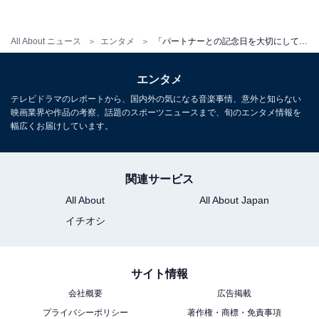
All About ニュース
エンタメ
「パートナーとの記念日を大切にしていそうなアニメキャラ」 3位「野原ひろし」、2位「フグ田マスオ」、1位は？
エンタメ
テレビドラマのレポートから、国内外の気になる音楽事情、意外と知らない
映画業界や作品の考察、話題のスポーツニュースまで、旬のエンタメ情報を
幅広くお届けしています。
関連サービス
All About
All About Japan
イチオシ
サイト情報
会社概要
広告掲載
プライバシーポリシー
著作権・商標・免責事項