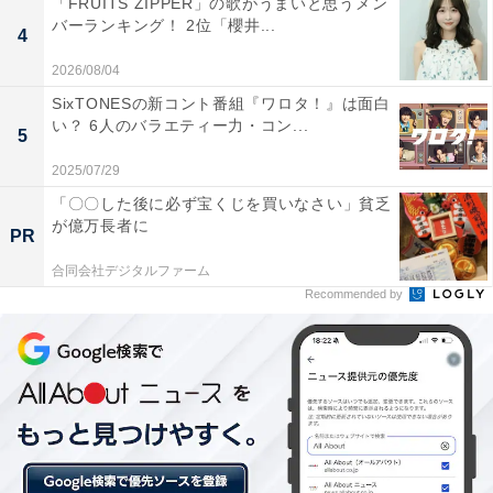
「FRUITS ZIPPER」の歌がうまいと思うメン
た！ 早合点でおっちょこちょい、いつもカツオを怒って
バーランキング！ 2位「櫻井...
4
いるイメージのサザエさんと、落ち着いていて優しいマ
2026/08/04
スオさん。一見性格の違う2人ですが、違うからこそお
SixTONESの新コント番組『ワロタ！』は面白
互いに補い合い、個性を尊重しあっているのでは。妻の
い？ 6人のバラエティー力・コン...
5
家族も自分の家族同様に大切にしてくれるマスオさんは
2025/07/29
まさに理想の夫。そんなマスオさんのことをサザエさん
「〇〇した後に必ず宝くじを買いなさい」貧乏
が大切に想う気持ちが画面から伝わってくるのではない
が億万長者に
PR
でしょうか。1位と2位に夫婦の2人が選ばれたことがそ
の証明のような気がしますね！
合同会社デジタルファーム
Recommended by
＞10位までの全ランキング結果を見る
【おすすめ記事】
・