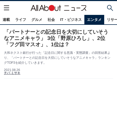
連載
ライフ
グルメ
社会
IT・ビジネス
エンタメ
リサ
「パートナーとの記念日を大切にしていそう
なアニメキャラ」 3位「野原ひろし」、2位
「フグ田マスオ」、1位は？
大和ネクスト銀行が行った「記念日に関する意識・実態調査」の回答結果よ
り、「パートナーとの記念日を大切にしていそうなアニメキャラ」ランキン
グTOP3を紹介していきます。
2021.08.26
チバ ミサキ