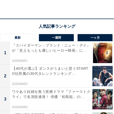
最新
一週間
一ヶ月
『スパイダーマン：ブランド・ニュー・デイ』
が「史上もっとも優しいヒーロー映画」に...
1
2026/08/01
【40代が選ぶ】ダンスがうまいと思うSTART
O社所属の30代タレントランキング...
2
2026/08/02
第1位：フグ田サザエ（サザエさん）（36名）
ワケあり妊婦を救う医療ドラマ『ファーストク
ライ』で名演技連発！ 俳優「松島聡」の...
3
見事1位に選ばれたのは、なんと2位に選ばれたフグ田マ
2026/08/02
スオの妻、『サザエさん』の主人公、フグ田サザエでし