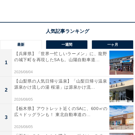
七里ヶ浜の海のそばにある人気ドライブインカフェ
「Pacific DRIVE-IN（パシフィックドライブイン）」の
ベーカリーで、食パンやバゲットなどの定番をはじめ、
最新
一週間
一ヶ月
近年人気のマリトッツォ、惣菜パン、菓子パンなどの焼
【兵庫県】「世界一忙しいラーメン」に、龍野
き立てパンが並びます。
の城下町を再現したSAも。山陽自動車道...
1
2026/08/04
【山梨県の人気日帰り温泉】「山梨日帰り温泉
源泉かけ流しの湯 桜湯」は源泉かけ流...
2
2026/08/05
【栃木県】アウトレット近くのSAに、600㎡の
広々ドッグランも！ 東北自動車道の...
3
2026/08/05