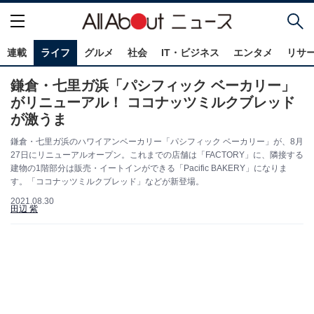
連載
ライフ
グルメ
社会
IT・ビジネス
エンタメ
リサ
鎌倉・七里ガ浜「パシフィック ベーカリー」
がリニューアル！ ココナッツミルクブレッド
が激うま
鎌倉・七里ガ浜のハワイアンベーカリー「パシフィック ベーカリー」が、8月
27日にリニューアルオープン。これまでの店舗は「FACTORY」に、隣接する
建物の1階部分は販売・イートインができる「Pacific BAKERY」になりま
す。「ココナッツミルクブレッド」などが新登場。
2021.08.30
田辺 紫