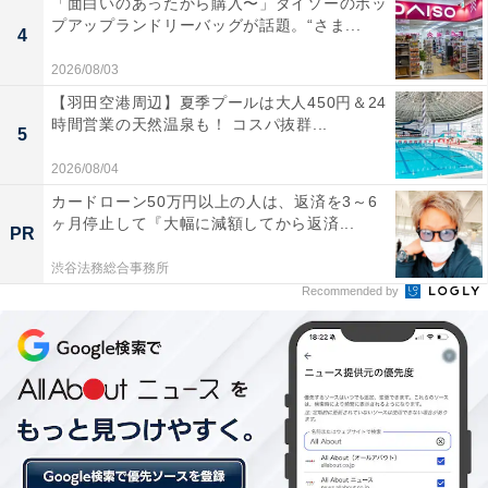
「面白いのあったから購入〜」ダイソーのポッ
プアップランドリーバッグが話題。“さま...
4
2026/08/03
【羽田空港周辺】夏季プールは大人450円＆24
時間営業の天然温泉も！ コスパ抜群...
5
2026/08/04
カードローン50万円以上の人は、返済を3～6
また、ショップインショップとして、京都で人気のアメ
ヶ月停止して『大幅に減額してから返済...
PR
リカンベイクショップ「NAKAMURA GENERAL
渋谷法務総合事務所
STORE（ナカムラ ジェネラルストア）」の商品も販売
Recommended by
しています。スコーンやマラサダ、マフィン、クランブ
ルケーキ、アメリカンタイプの柔らかなクッキーなど、
ハワイの名店で腕をふるった同店オーナーの焼菓子が豊
富にラインナップ。