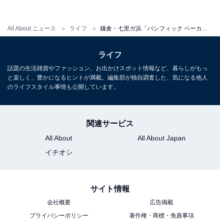
All About ニュース
ライフ
鎌倉・七里ガ浜「パシフィック ベーカリー」がリニューアル！ ココナッツミルクブレッドが激うま
ライフ
話題の生活雑貨やファッション、お出かけスポット情報など、暮らしがもっ
と楽しく、豊かになるヒントが満載。編集部が独自調査した、気になる他人
のライフスタイル事情も公開しています。
関連サービス
All About
All About Japan
イチオシ
サイト情報
会社概要
広告掲載
イートインスペースと合わせ、オープンエアなテラス席
プライバシーポリシー
著作権・商標・免責事項
も設置されました。