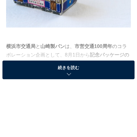
横浜市交通局
と
山崎製パン
は、
市営交通100周年
のコラ
ボレーション企画として、8月1日から
記念パッケージの
カステラとミルクティーメロンパン
を発売。いずれも昔
続きを読む
の市電をモチーフとしたデザインで、9月30日までの販
売予定です（画像はすべて筆者撮影）。
100周年を迎えた横浜市営交通
2021年4月1日に創設100周年を迎えた横浜市営交通。