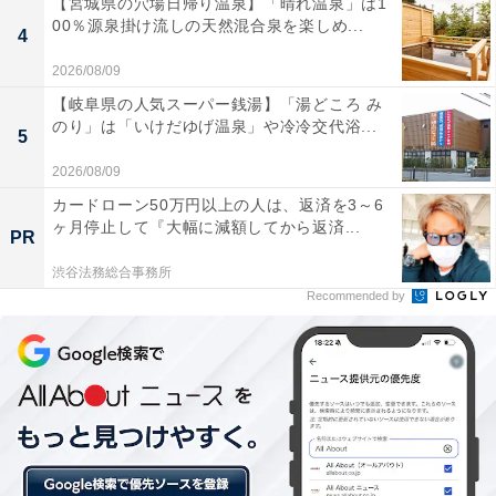
【宮城県の穴場日帰り温泉】「晴れ温泉」は1
00％源泉掛け流しの天然混合泉を楽しめ...
4
2026/08/09
【岐阜県の人気スーパー銭湯】「湯どころ み
のり」は「いけだゆげ温泉」や冷冷交代浴...
5
2026/08/09
カードローン50万円以上の人は、返済を3～6
ヶ月停止して『大幅に減額してから返済...
PR
渋谷法務総合事務所
1928年ごろに走っていた路面電車「500型」をデザイン
Recommended by
した100周年記念パッケージで、側面には「おめでとう
市営交通100周年」の文字が描かれています。