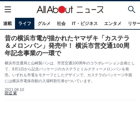
連載
ライフ
グルメ
社会
IT・ビジネス
エンタメ
リサ
昔の横浜市電が描かれたヤマザキ「カステラ
＆メロンパン」発売中！ 横浜市営交通100周
年記念事業の一環で
横浜市交通局と山崎製パンは、市営交通100周年のコラボレーション企画とし
て、8月1日から記念パッケージのカステラとミルクティーメロンパンを発
売。いずれも市電をモチーフとしたデザインで、カステラのパッケージ中面
には横浜市電保存館の入場料割引券がついています。
2021.08.10
田辺 紫