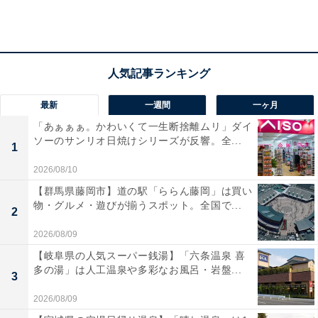
最新
一週間
一ヶ月
「あぁぁぁ。かわいくて一生断捨離ムリ」ダイ
ソーのサンリオ日焼けシリーズが反響。全...
1
2026/08/10
【群馬県藤岡市】道の駅「ららん藤岡」は買い
カステラ〈市電デザイン〉について
物・グルメ・遊びが揃うスポット。全国で...
2
2026/08/09
【岐阜県の人気スーパー銭湯】「六条温泉 喜
多の湯」は人工温泉や多彩なお風呂・岩盤...
3
2026/08/09