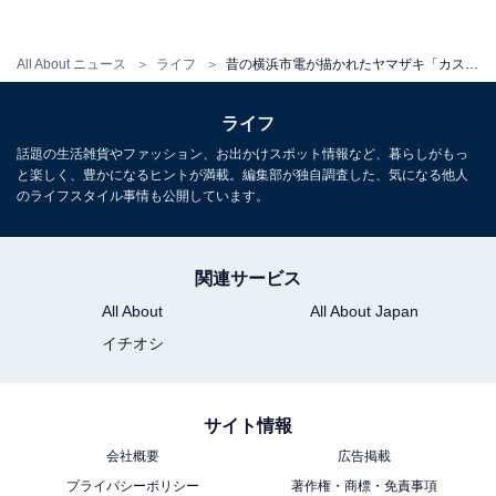
All About ニュース
ライフ
昔の横浜市電が描かれたヤマザキ「カステラ＆メロンパン」発売中！ 横浜市営交通100周年記念事業の一環で
ライフ
話題の生活雑貨やファッション、お出かけスポット情報など、暮らしがもっ
と楽しく、豊かになるヒントが満載。編集部が独自調査した、気になる他人
のライフスタイル事情も公開しています。
関連サービス
All About
All About Japan
イチオシ
サイト情報
会社概要
広告掲載
プライバシーポリシー
著作権・商標・免責事項