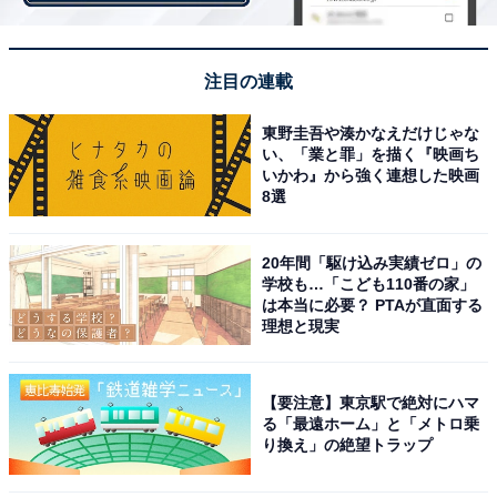
注目の連載
東野圭吾や湊かなえだけじゃな
い、「業と罪」を描く『映画ち
いかわ』から強く連想した映画
8選
20年間「駆け込み実績ゼロ」の
学校も…「こども110番の家」
は本当に必要？ PTAが直面する
理想と現実
カステラ（4切）は、厳選した小麦粉と卵をたっぷり使
用し、ヤマザキ独自の技術でふっくらと焼き上げたも
【要注意】東京駅で絶対にハマ
の。蜂蜜が使われているので、しっとりとしています。
る「最遠ホーム」と「メトロ乗
り換え」の絶望トラップ