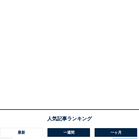
最新
一週間
一ヶ月