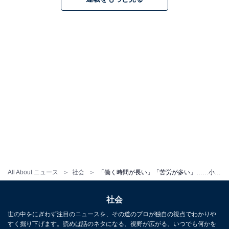
All About ニュース
社会
「働く時間が長い」「苦労が多い」……小中学生が抱く「先生の仕事」イメージランキング！
社会
世の中をにぎわず注目のニュースを、その道のプロが独自の視点でわかりや
すく掘り下げます。読めば話のネタになる、視野が広がる、いつでも何かを