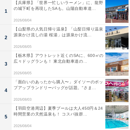
【兵庫県】「世界一忙しいラーメン」に、龍野
の城下町を再現したSAも。山陽自動車道...
1
2026/08/04
【山梨県の人気日帰り温泉】「山梨日帰り温泉
源泉かけ流しの湯 桜湯」は源泉かけ流...
2
2026/08/05
【栃木県】アウトレット近くのSAに、600㎡の
広々ドッグランも！ 東北自動車道の...
3
2026/08/05
「面白いのあったから購入〜」ダイソーのポッ
プアップランドリーバッグが話題。“さま...
4
2026/08/03
【羽田空港周辺】夏季プールは大人450円＆24
時間営業の天然温泉も！ コスパ抜群...
5
2026/08/04