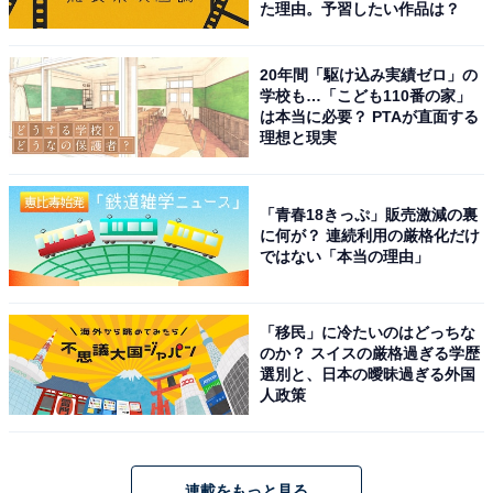
た理由。予習したい作品は？
20年間「駆け込み実績ゼロ」の
学校も…「こども110番の家」
は本当に必要？ PTAが直面する
理想と現実
「青春18きっぷ」販売激減の裏
に何が？ 連続利用の厳格化だけ
ではない「本当の理由」
「移民」に冷たいのはどっちな
のか？ スイスの厳格過ぎる学歴
選別と、日本の曖昧過ぎる外国
人政策
連載をもっと見る