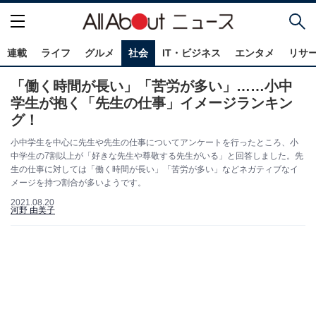
連載
ライフ
グルメ
社会
IT・ビジネス
エンタメ
リサ
「働く時間が長い」「苦労が多い」……小中
学生が抱く「先生の仕事」イメージランキン
グ！
小中学生を中心に先生や先生の仕事についてアンケートを行ったところ、小
中学生の7割以上が「好きな先生や尊敬する先生がいる」と回答しました。先
生の仕事に対しては「働く時間が長い」「苦労が多い」などネガティブなイ
メージを持つ割合が多いようです。
2021.08.20
河野 由美子