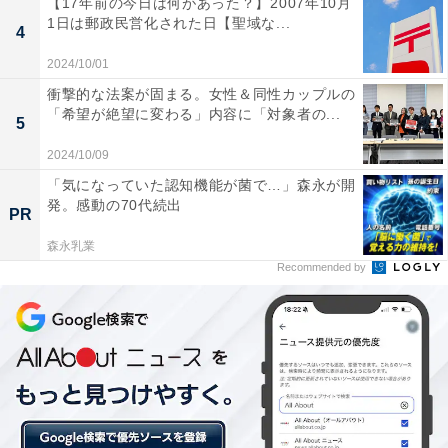
【17年前の今日は何があった？】2007年10月
1日は郵政民営化された日【聖域な...
4
2024/10/01
衝撃的な法案が固まる。女性＆同性カップルの
「希望が絶望に変わる」内容に「対象者の...
5
2024/10/09
「気になっていた認知機能が菌で…」森永が開
発。感動の70代続出
PR
森永乳業
Recommended by
第3位：大橋
3位は「大橋」でした。福岡市南区にある天神大牟田線
の駅で、特急が停車する駅として通勤・通学利用者に人
気。また九州大学の大橋キャンパスや筑紫丘高校をはじ