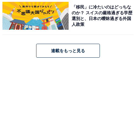
グ！ 3位「西鉄平尾」、2位「藤崎」、1位は？
「移民」に冷たいのはどっちな
のか？ スイスの厳格過ぎる学歴
・
選別と、日本の曖昧過ぎる外国
福岡市で人気のある駅ランキング！ 3位「高宮」、2位
人政策
「西鉄平尾」、1位は？
連載をもっと見る
【関連リンク】
・
プレスリリース