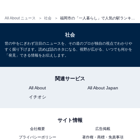
All About ニュース
社会
福岡市の「一人暮らし」で人気の駅ランキング！ 3位「大橋」、2位「西鉄平尾」、1位は？
社会
世の中をにぎわず注目のニュースを、その道のプロが独自の視点でわかりや
すく掘り下げます。読めば話のネタになる、視野が広がる、いつでも何かを
「発見」できる情報をお伝えします。
1
2
関連サービス
All About
All About Japan
イチオシ
サイト情報
会社概要
広告掲載
プライバシーポリシー
著作権・商標・免責事項