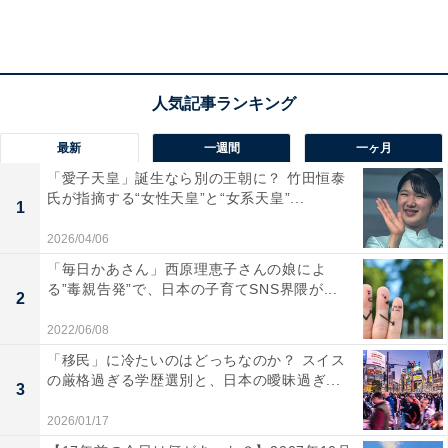
第2位：西鉄平尾
2位は「西鉄平尾」でした。福岡市中央区に位置する天
最新
一週間
一ヶ月
神大牟田線の駅で、中央区と南区の境目にあり比較的治
「愛子天皇」誕生なら別の王朝に？ 竹田恒泰
氏が指摘する“女性天皇”と“女系天皇”...
安も良いとされています。中央区には繁華街「天神」も
1
あり、多くの人がショッピングや観光のほか、仕事の合
2026/04/06
間などにも利用する活気のある街です。
「毎日かあさん」西原理恵子さんの娘によ
る”毒親告発”で、日本の子育てSNS界隈が...
2
2022/06/08
区の中心部には福岡城跡や大濠（おおほり）公園といっ
「移民」に冷たいのはどっちなのか？ スイス
た自然豊かなスポットも点在しています。
の厳格過ぎる学歴選別と、日本の曖昧過ぎ...
3
2026/01/17