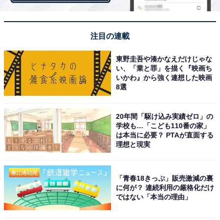
め、複数の大学や短大・高校が点在する文教地区とった
側面もあり、若者やファミリーが行き交う活気のある街
です。
注目の連載
東野圭吾や湊かなえだけじゃな
＞5位までの全ランキング結果を見る
い、「業と罪」を描く『映画ち
いかわ』から強く連想した映画
8選
【おすすめ記事】
20年間「駆け込み実績ゼロ」の
・
学校も…「こども110番の家」
九州圏の「借りて住みたい街（駅）」ランキング！ 3位
は本当に必要？ PTAが直面する
理想と現実
「高宮」、2位「西鉄平尾」、1位は4年連続の？
・
福岡県の住みここちランキング！ 3位「糟屋郡新宮
「青春18きっぷ」販売激減の裏
町」、2位「福岡市城南区」、1位は3年連続の…
に何が？ 連続利用の厳格化だけ
ではない「本当の理由」
・
九州の人が選ぶ「買って住みたい街（駅）」ランキン