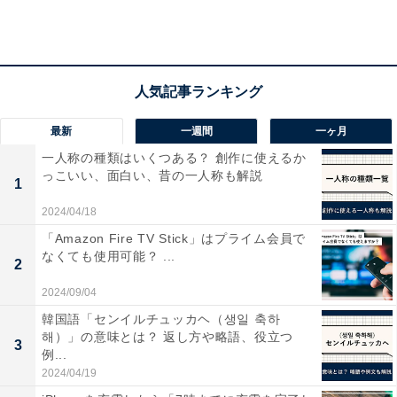
を提供しているSnapはさまざまな人材に対して約6万〜
50万米ドルを支払い、Alphabet傘下の自動運転車開発企
業のWaymoは仕事の種類や場所に応じて12万〜30万米
ドルの報酬を支払っているそうです。
最新
一週間
一ヶ月
シェアリングエコノミー領域を牽引するUberのシニアエ
一人称の種類はいくつある？ 創作に使えるか
っこいい、面白い、昔の一人称も解説
ンジニアやプロダクトマネージャーはボーナスを除いて
1
も約20万米ドルもの年俸を受け取っているそうです。
2024/04/18
「Amazon Fire TV Stick」はプライム会員で
なくても使用可能？ ...
2
【おすすめ記事】
2024/09/04
・
韓国語「センイルチュッカヘ（생일 축하
オバマ元大統領が選ぶ「2021年夏のおすすめ課題図書11
해）」の意味とは？ 返し方や略語、役立つ
3
冊」 カズオ・イシグロ作品も選出
例...
2024/04/19
・