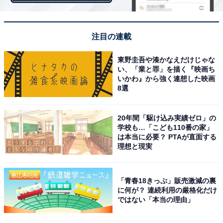
注目の連載
東野圭吾や湊かなえだけじゃな
い、「業と罪」を描く『映画ち
いかわ』から強く連想した映画
8選
20年間「駆け込み実績ゼロ」の
学校も…「こども110番の家」
は本当に必要？ PTAが直面する
理想と現実
1
2
「青春18きっぷ」販売激減の裏
に何が？ 連続利用の厳格化だけ
ではない「本当の理由」