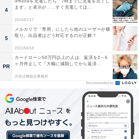
iPhoneを充電したら「7時までに充電を完了し
コロナ禍で注目の生体認証レジ「AmazonOne」とは？
ます」と表示が……すぐ充電してほ...
「用心と懐疑をもって接するべき」との声も
4
・
YouTubeが新しい収益機能「Super Thanks」を公開！
2024/07/17
・
メルカリで「専用」にしたら他のユーザーが横
取り。出品者はどう対応するのが正解？
世界のVR市場は年30％前後で成長、今後はオールイン
5
ワンVR端末が主流に？
2022/04/18
カードローン50万円以上の人は、返済を3～6
ヶ月停止して『大幅に減額してから返済...
PR
【関連リンク】
・
渋谷法務総合事務所
Recommended by
Big Tech salaries revealed: How much engineers,
developers, and product managers make at companies
including Amazon, Google, Apple, Microsoft, Intel, Uber,
IBM, and Salesforce（Business Insider）