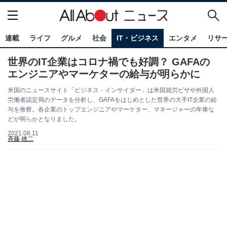
連載
ライフ
グルメ
社会
IT・ビジネス
エンタメ
リサ
世界のIT企業はコロナ禍でも好調？ GAFAの
エンジニアやマーケターの給与が明らかに
米国のニュースサイト「ビジネス・インサイダー」は米国就労ビザや外国人
労働者認定局のデータを分析し、GAFAをはじめとした世界の大手IT企業の給
与を推察。各企業のトップエンジニアやマーケター、マネージャーの年俸な
どが明らかとなりました。
2021.08.11
斉藤 雄二