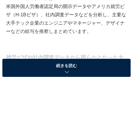
米国外国人労働者認定局の開示データ
やアメリカ就労ビ
ザ（H-1Bビザ）、社内調査データなどを分析し、主要な
大手テック企業のエンジニアやマネージャー、デザイナ
ーなどの給与を推察しまとめています。
就労ビザや社内調査データから明らかとなった大
手IT企業の年俸
続きを読む
世界のエンジニアや開発者にとって最適な職場の1つと
されるGoogleのソフトウェアエンジニアには35万米ド
ル、エンジニアリング担当副社長には47万5000米ドルが
支払われ、上級副社長は年俸65万米ドルを受け取ったそ
うです。