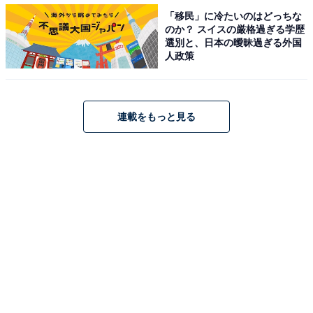
「移民」に冷たいのはどっちな
のか？ スイスの厳格過ぎる学歴
退職意向のある男性は「給料がいまいちだから（今後も
選別と、日本の曖昧過ぎる外国
期待できない）」（35.9％）「色々な会社で経験を積ん
人政策
でいきたいから」（32.9％）と回答した人も多く「キャ
リアアップ」を重視する一方で、女性はキャリアアップ
よりも結婚や出産に伴い「働き方を変えること」を重視
連載をもっと見る
する様子がうかがえました。
「対面の打合せ」のほうが気楽だと感じる新入社
員は50.9％