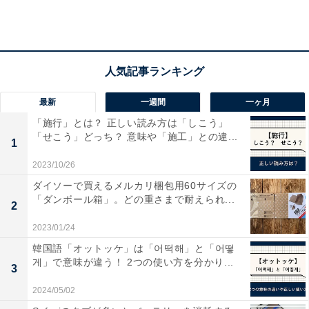
男性よりも女性のほうが「3年以内」の退職意向
が強い結果に
最新
一週間
一ヶ月
「施行」とは？ 正しい読み方は「しこう」
「せこう」どっち？ 意味や「施工」との違...
1
2023/10/26
ダイソーで買えるメルカリ梱包用60サイズの
今の会社であと何年ぐらい働くと思うか（男女別）
「ダンボール箱」。どの重さまで耐えられ...
2
2023/01/24
今の会社で働く残りの年数について、男女別にみると
韓国語「オットッケ」は「어떡해」と「어떻
게」で意味が違う！ 2つの使い方を分かり...
「3年以内」と回答した男性は22.5％、女性は34.0％でし
3
た。男性よりも女性のほうが、「3年以内」の退職意向
2024/05/02
が強い結果に。