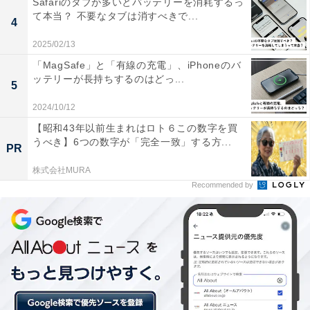
Safariのタブが多いとバッテリーを消耗するっ
て本当？ 不要なタブは消すべきで...
4
2025/02/13
「MagSafe」と「有線の充電」、iPhoneのバ
ッテリーが長持ちするのはどっ...
5
2024/10/12
【昭和43年以前生まれはロト６この数字を買
うべき】6つの数字が「完全一致」する方...
PR
株式会社MURA
Recommended by
男性「キャリアアップ」、女性「ライフステージ
に合った働き方」を重視