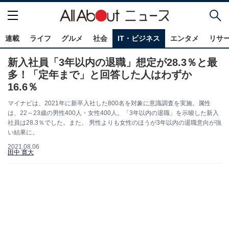
連載
ライフ
グルメ
社会
IT・ビジネス
エンタメ
リサ
新入社員「3年以内の退職」想定が28.3％と最
多！「定年まで」と回答した人はわずか
16.6％
マイナビは、2021年に新卒入社した800名を対象に意識調査を実施。属性
は、22～23歳の男性400人・女性400人。「3年以内の退職」を示唆した新入
社員は28.3％でした。また、 男性よりも女性のほうが3年以内の退職意向が強
い結果に。
2021.08.06
田中 寛大