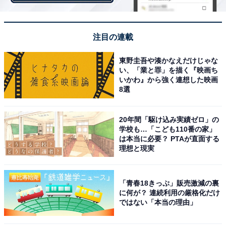
注目の連載
東野圭吾や湊かなえだけじゃな
い、「業と罪」を描く『映画ち
いかわ』から強く連想した映画
8選
20年間「駆け込み実績ゼロ」の
学校も…「こども110番の家」
は本当に必要？ PTAが直面する
今の会社で、長く働くと思わない理由
理想と現実
10年以内に離職したい人の理由としては、男性の1位が
「青春18きっぷ」販売激減の裏
に何が？ 連続利用の厳格化だけ
「転職でキャリアアップしていきたいから」（37.6％）
ではない「本当の理由」
でした。女性の1位は「ライフステージに合わせて働き
方を変えたいから（結婚・出産など）」（41.8％）。