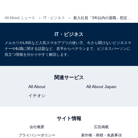
All About ニュース
IT・ビジネス
新入社員「3年以内の退職」想定が28.3％と最多！「定年まで」と回答した人はわずか16.6％
IT・ビジネス
仕事において、「オンラインの打合せ」と「対面の打合せ」のどちらが気軽
メルカリやLINEなど人気スマホアプリの使い方、今さら聞けないビジネスマ
と感じるか
ナーや転職に関する話題など、若手からベテランまで、ビジネスパーソンに
役立つ情報を分かりやすく解説します。
仕事において、「オンラインの打合せ」（19.3％）より
も「対面の打合せ」（50.9％）のほうが気楽だと感じる
関連サービス
新入社員が多いことがわかりました。
All About
All About Japan
イチオシ
【おすすめ記事】
・
「仕事から逃げた方法」ランキング！ 3位は「仕事を他
サイト情報
の人に任せた」、2位は「退職した」、1位は？
会社概要
広告掲載
・
プライバシーポリシー
著作権・商標・免責事項