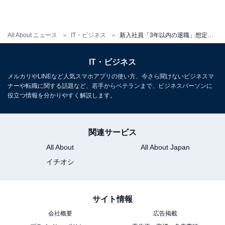
All About ニュース
IT・ビジネス
新入社員「3年以内の退職」想定が28.3％と最多！「定年まで」と回答した人はわずか16.6％
IT・ビジネス
メルカリやLINEなど人気スマホアプリの使い方、今さら聞けないビジネスマ
ナーや転職に関する話題など、若手からベテランまで、ビジネスパーソンに
役立つ情報を分かりやすく解説します。
関連サービス
All About
All About Japan
イチオシ
サイト情報
会社概要
広告掲載