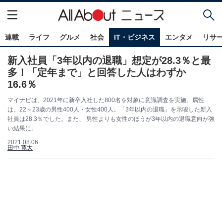
連載
ライフ
グルメ
社会
IT・ビジネス
エンタメ
リサ
新入社員「3年以内の退職」想定が28.3％と最
多！「定年まで」と回答した人はわずか
16.6％
マイナビは、2021年に新卒入社した800名を対象に意識調査を実施。属性
は、22～23歳の男性400人・女性400人。「3年以内の退職」を示唆した新入
社員は28.3％でした。また、 男性よりも女性のほうが3年以内の退職意向が強
い結果に。
2021.08.06
田中 寛大