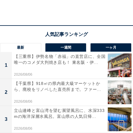
最新
一週間
一ヶ月
【三重県】伊勢名物「赤福」の直営店に、全国
唯一のコメダ大判焼き店も！ 東名阪・伊...
1
2026/08/06
【千葉県】918㎡の県内最大級マーケットか
ら、廃校をリノベした直売所まで。ファー...
2
2026/08/06
立山連峰と富山湾を望む展望風呂に、水深333
mの海洋深層水風呂。富山県の人気日帰...
3
2026/08/06