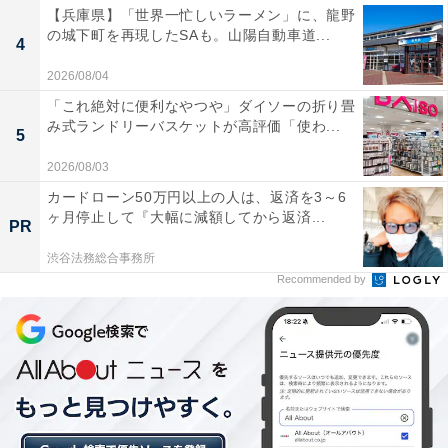
【兵庫県】「世界一忙しいラーメン」に、龍野
の城下町を再現したSAも。山陽自動車道...
4
2026/08/04
「これ絶対に便利なやつや」ダイソーの折り畳
み式ランドリーバスケットが高評価「使わ...
5
2026/08/03
カードローン50万円以上の人は、返済を3～6
ヶ月停止して『大幅に減額してから返済...
PR
渋谷法務総合事務所
Recommended by