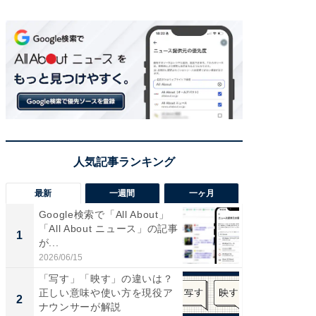
最新
一週間
一ヶ月
Google検索で「All About」
【兵庫
「All About ニュース」の記事
ーメン
1
1
が...
再現した
道...
2026/06/15
2026/08/0
「写す」「映す」の違いは？
【三重
正しい意味や使い方を現役ア
の直営
2
2
ナウンサーが解説
ダ大判焼