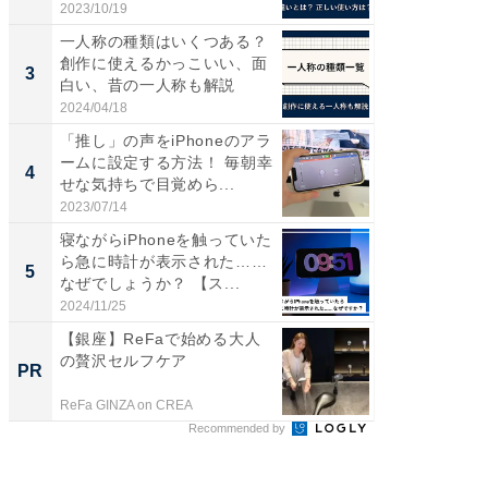
伊...
2023/10/19
2026/08/0
一人称の種類はいくつある？
【千葉県
創作に使えるかっこいい、面
級マー
3
3
白い、昔の一人称も解説
ノベし
ー...
2024/04/18
2026/08/0
「推し」の声をiPhoneのアラ
ステラ
ームに設定する方法！ 毎朝幸
詰め放題
4
4
せな気持ちで目覚めら...
00円で「
2023/07/14
2026/08/0
寝ながらiPhoneを触っていた
立山連
ら急に時計が表示された……
風呂に、
5
5
なぜでしょうか？ 【ス...
層水風
帰...
2024/11/25
2026/08/0
【銀座】ReFaで始める大人
「え、
の贅沢セルフケア
の？」8
PR
PR
場！Ama
ReFa GINZA on CREA
Amazon
Recommended by