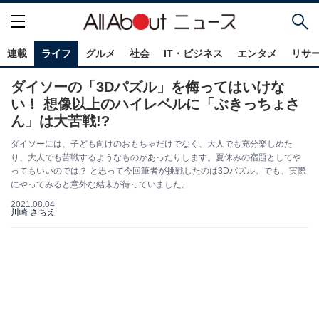
連載
ライフ
グルメ
社会
IT・ビジネス
エンタメ
リサ
ダイソーの「3Dパズル」を侮ってはいけな
い！ 想像以上のハイレベルに「ぶきっちょさ
ん」は大苦戦!?
ダイソーには、子ども向けのおもちゃだけでなく、大人でも充分楽しめた
り、大人でも苦戦するようなものがあったりします。夏休みの宿題としてや
ってもいいのでは？ と思って今回筆者が挑戦したのは3Dパズル。でも、実際
にやってみると意外な結末が待っていました。
2021.08.04
川崎 さちえ