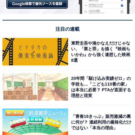
注目の連載
東野圭吾や湊かなえだけじゃな
い、「業と罪」を描く『映画ち
いかわ』から強く連想した映画
8選
20年間「駆け込み実績ゼロ」の
学校も…「こども110番の家」
は本当に必要？ PTAが直面する
理想と現実
「青春18きっぷ」販売激減の裏
に何が？ 連続利用の厳格化だけ
ではない「本当の理由」