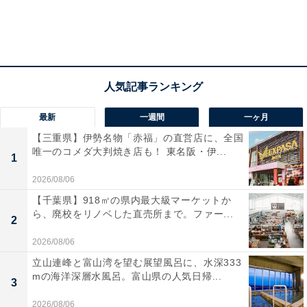
最新
一週間
一ヶ月
【三重県】伊勢名物「赤福」の直営店に、全国
唯一のコメダ大判焼き店も！ 東名阪・伊...
1
2026/08/06
【千葉県】918㎡の県内最大級マーケットか
ら、廃校をリノベした直売所まで。ファー...
2
2026/08/06
立山連峰と富山湾を望む展望風呂に、水深333
mの海洋深層水風呂。富山県の人気日帰...
3
2026/08/06