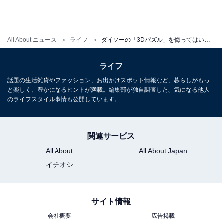
All About ニュース
ライフ
ダイソーの「3Dパズル」を侮ってはいけない！ 想像以上のハイレベルに「ぶきっちょさん」は大苦戦!?
ライフ
話題の生活雑貨やファッション、お出かけスポット情報など、暮らしがもっ
と楽しく、豊かになるヒントが満載。編集部が独自調査した、気になる他人
のライフスタイル事情も公開しています。
関連サービス
All About
All About Japan
イチオシ
サイト情報
会社概要
広告掲載