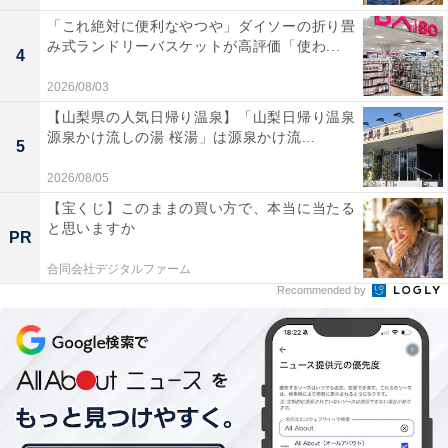
「これ絶対に便利なやつや」ダイソーの折り畳
み式ランドリーバスケットが高評価「使わ...
4
2026/08/03
【山梨県の人気日帰り温泉】「山梨日帰り温泉
源泉かけ流しの湯 桜湯」は源泉かけ流...
5
2026/08/05
【宝くじ】このままの買い方で、本当に当たる
と思いますか
PR
合同会社デジタルファーム
Recommended by