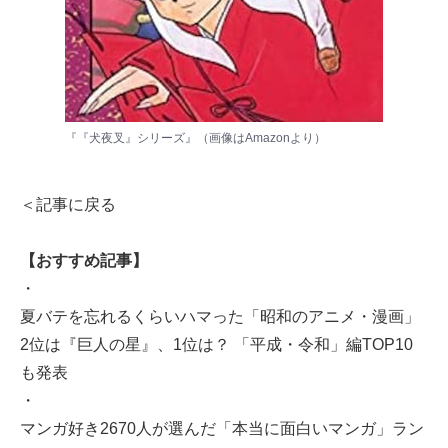
『『犬夜叉』シリーズ』（画像は
Amazon
より）
＜記事に戻る
【おすすめ記事】
・
夏バテを忘れるくらいハマった「昭和のアニメ・漫画」
2位は『巨人の星』、1位は？ 「平成・令和」編TOP10
も発表
・
マンガ好き2670人が選んだ「本当に面白いマンガ」ラン