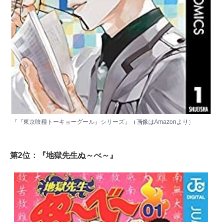
『『東京喰種トーキョーグール』シリーズ』（画像は
Amazon
より）
第2位：『地獄先生ぬ～べ～』