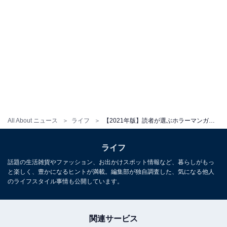
All About ニュース
ライフ
【2021年版】読者が選ぶホラーマンガランキング 3位は『東京喰種トーキョーグール』シリーズ！ 2位、1位は？
ライフ
話題の生活雑貨やファッション、お出かけスポット情報など、暮らしがもっ
と楽しく、豊かになるヒントが満載。編集部が独自調査した、気になる他人
のライフスタイル事情も公開しています。
関連サービス