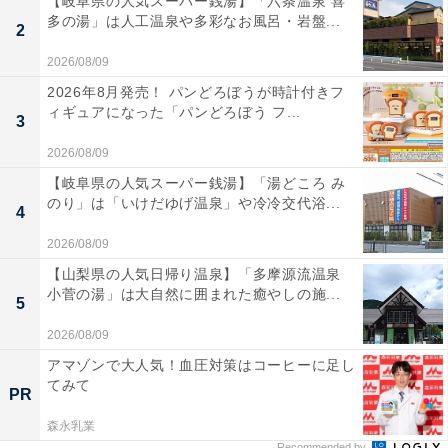
【岐阜県の人気スーパー銭湯】「六条温泉 喜
多の湯」は人工温泉や多彩なお風呂・岩盤...
2
2026/08/09
2026年8月発売！ パンどろぼうが時計付きフ
ィギュアになった「パンどろぼう フ...
3
2026/08/09
【岐阜県の人気スーパー銭湯】「湯どころ み
のり」は「いけだゆげ温泉」や冷冷交代浴...
4
2026/08/09
【山梨県の人気日帰り温泉】「多摩源流温泉
小菅の湯」は大自然に囲まれた癒やしの施...
5
2026/08/09
アマゾンで大人気！血圧対策はコーヒーに足し
てみて
PR
森永乳業
Recommended by