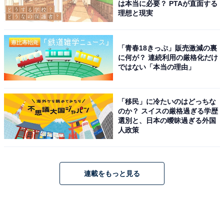
は本当に必要？ PTAが直面する
理想と現実
「青春18きっぷ」販売激減の裏
に何が？ 連続利用の厳格化だけ
ではない「本当の理由」
「移民」に冷たいのはどっちな
のか？ スイスの厳格過ぎる学歴
選別と、日本の曖昧過ぎる外国
人政策
連載をもっと見る