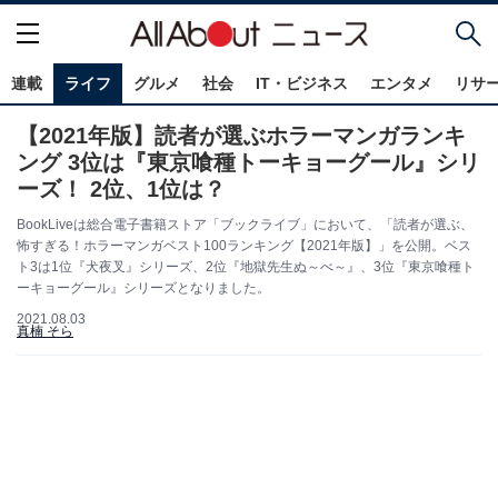
連載
ライフ
グルメ
社会
IT・ビジネス
エンタメ
リサ
【2021年版】読者が選ぶホラーマンガランキ
ング 3位は『東京喰種トーキョーグール』シリ
ーズ！ 2位、1位は？
BookLiveは総合電子書籍ストア「ブックライブ」において、「読者が選ぶ、
怖すぎる！ホラーマンガベスト100ランキング【2021年版】」を公開。ベス
ト3は1位『犬夜叉』シリーズ、2位『地獄先生ぬ～べ～』、3位『東京喰種ト
ーキョーグール』シリーズとなりました。
2021.08.03
真楠 そら