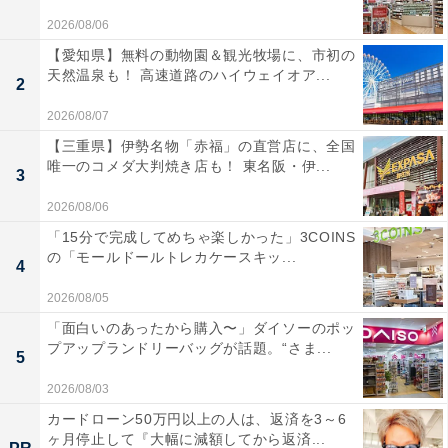
2026/08/06
【愛知県】無料の動物園＆観光牧場に、市初の
天然温泉も！ 高速道路のハイウェイオア...
2
2026/08/07
【三重県】伊勢名物「赤福」の直営店に、全国
唯一のコメダ大判焼き店も！ 東名阪・伊...
3
2026/08/06
「15分で完成してめちゃ楽しかった」3COINS
の「モールドールトレカケースキッ...
4
2026/08/05
「面白いのあったから購入〜」ダイソーのポッ
プアップランドリーバッグが話題。“さま...
5
2026/08/03
カードローン50万円以上の人は、返済を3～6
ヶ月停止して『大幅に減額してから返済...