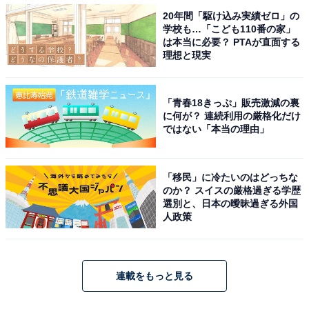
20年間「駆け込み実績ゼロ」の
学校も…「こども110番の家」
は本当に必要？ PTAが直面する
理想と現実
「青春18きっぷ」販売激減の裏
に何が？ 連続利用の厳格化だけ
ではない「本当の理由」
「移民」に冷たいのはどっちな
のか？ スイスの厳格過ぎる学歴
選別と、日本の曖昧過ぎる外国
人政策
連載をもっと見る