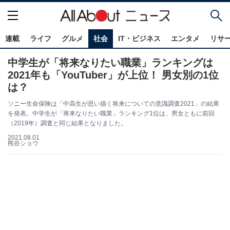
連載
ライフ
グルメ
社会
IT・ビジネス
エンタメ
リサ
中学生が「将来なりたい職業」ランキングは
2021年も「YouTuber」が上位！ 男女別の1位
は？
ソニー生命保険は「中高生が思い描く将来についての意識調査2021」の結果
を発表。中学生が「将来なりたい職業」ランキング1位は、男女ともに前回
（2019年）調査と同じ結果となりました。
2021.08.01
熊谷ショウ