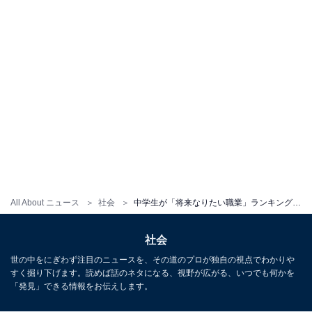
All About ニュース
社会
中学生が「将来なりたい職業」ランキングは2021年も「YouTuber」が上位！ 男女別の1位は？
社会
世の中をにぎわず注目のニュースを、その道のプロが独自の視点でわかりや
すく掘り下げます。読めば話のネタになる、視野が広がる、いつでも何かを
「発見」できる情報をお伝えします。