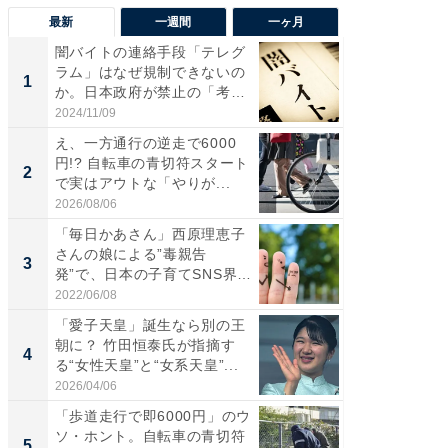
最新
一週間
一ヶ月
闇バイトの連絡手段「テレグ
え、一方
ラム」はなぜ規制できないの
円!? 
1
1
か。日本政府が禁止の「考
で実はア
慮」...
2024/11/09
2026/08/0
え、一方通行の逆走で6000
「歩道走
円!? 自転車の青切符スタート
ソ・ホ
2
2
で実はアウトな「やりが...
時代に知
2026/08/06
2026/08/0
「毎日かあさん」西原理恵子
「捨て
さんの娘による”毒親告
い」捨
3
PR
発”で、日本の子育てSNS界隈
ったの
が...
2022/06/08
UR都市機
「愛子天皇」誕生なら別の王
朝に？ 竹田恒泰氏が指摘す
4
る“女性天皇”と“女系天皇”...
2026/04/06
「歩道走行で即6000円」のウ
ソ・ホント。自転車の青切符
5