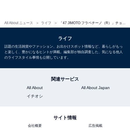
All About ニュース
ライフ
「47 JIMOTO フラペチーノ（R）」チョコレートベースのオーダー数ランキング！ 2位「栃木 らいさま」、1位は？
ライフ
話題の生活雑貨やファッション、お出かけスポット情報など、暮らしがもっ
と楽しく、豊かになるヒントが満載。編集部が独自調査した、気になる他人
のライフスタイル事情も公開しています。
関連サービス
All About
All About Japan
イチオシ
サイト情報
会社概要
広告掲載