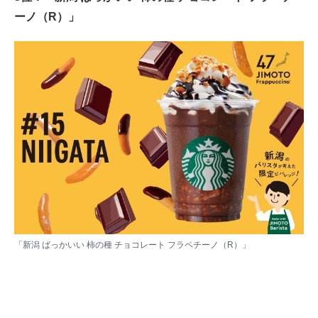
ーノ（R）」
「新潟 ばっかいい 柿の種 チョコレート フラペチーノ（R）」