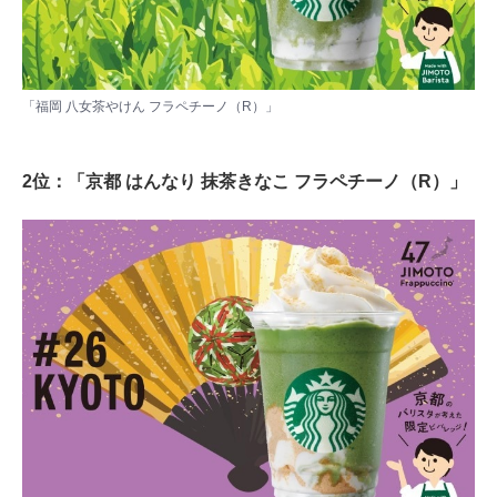
「福岡 八女茶やけん フラペチーノ（R）」
2位：「京都 はんなり 抹茶きなこ フラペチーノ（R）」