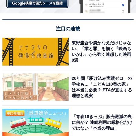
注目の連載
東野圭吾や湊かなえだけじゃな
い、「業と罪」を描く『映画ち
いかわ』から強く連想した映画
8選
20年間「駆け込み実績ゼロ」の
学校も…「こども110番の家」
は本当に必要？ PTAが直面する
理想と現実
「青春18きっぷ」販売激減の裏
に何が？ 連続利用の厳格化だけ
ではない「本当の理由」