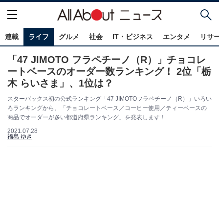
連載
ライフ
グルメ
社会
IT・ビジネス
エンタメ
リサ
「47 JIMOTO フラペチーノ（R）」チョコレ
ートベースのオーダー数ランキング！ 2位「栃
木 らいさま」、1位は？
スターバックス初の公式ランキング「47 JIMOTOフラペチーノ（R）」いろい
ろランキングから、「チョコレートベース／コーヒー使用／ティーベースの
商品でオーダーが多い都道府県ランキング」を発表します！
2021.07.28
福島 ゆき