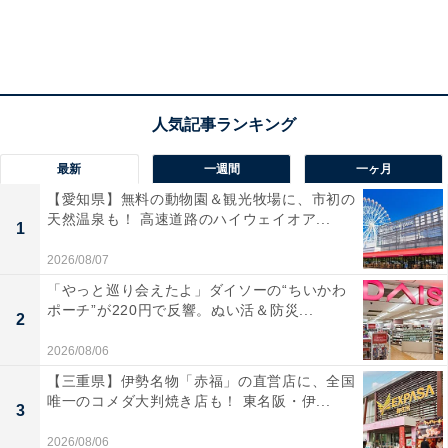
最新
一週間
一ヶ月
【愛知県】無料の動物園＆観光牧場に、市初の
天然温泉も！ 高速道路のハイウェイオア...
1
2026/08/07
「やっと巡り会えたよ」ダイソーの“ちいかわ
ポーチ”が220円で反響。ぬい活＆防災...
2
2026/08/06
【三重県】伊勢名物「赤福」の直営店に、全国
唯一のコメダ大判焼き店も！ 東名阪・伊...
3
2026/08/06