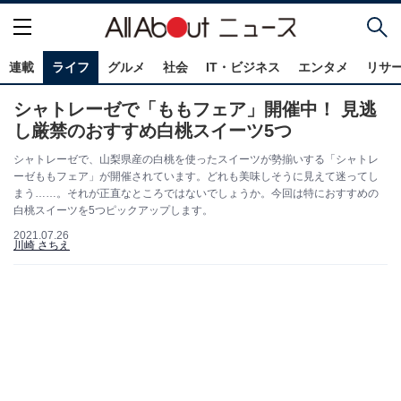
連載
ライフ
グルメ
社会
IT・ビジネス
エンタメ
リサ
シャトレーゼで「ももフェア」開催中！ 見逃
し厳禁のおすすめ白桃スイーツ5つ
シャトレーゼで、山梨県産の白桃を使ったスイーツが勢揃いする「シャトレ
ーゼももフェア」が開催されています。どれも美味しそうに見えて迷ってし
まう……。それが正直なところではないでしょうか。今回は特におすすめの
白桃スイーツを5つピックアップします。
2021.07.26
川崎 さちえ