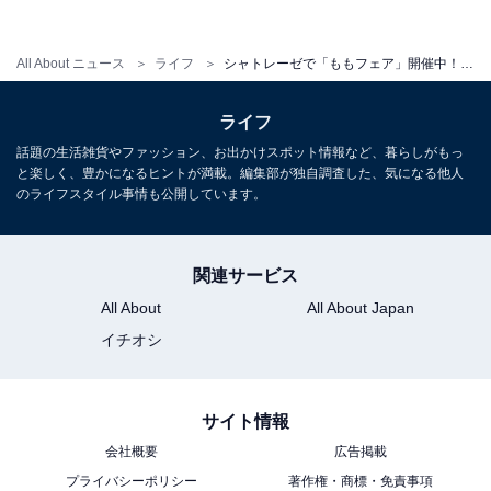
All About ニュース
ライフ
シャトレーゼで「ももフェア」開催中！ 見逃し厳禁のおすすめ白桃スイーツ5つ
ライフ
話題の生活雑貨やファッション、お出かけスポット情報など、暮らしがもっ
と楽しく、豊かになるヒントが満載。編集部が独自調査した、気になる他人
ラズベリーゼリー
のライフスタイル事情も公開しています。
それぞれを別々に食べるよりは、スプーンをグイッと下
関連サービス
まで入れて、3つの味を一緒に食べるのがおすすめ。
All About
All About Japan
イチオシ
サイト情報
会社概要
広告掲載
プライバシーポリシー
著作権・商標・免責事項