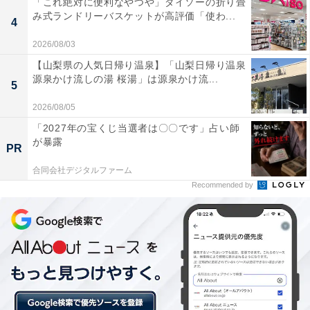
「これ絶対に便利なやつや」ダイソーの折り畳
白桃がたっぷりサンド
み式ランドリーバスケットが高評価「使わ...
4
2026/08/03
想像以上のボリュームで白桃のサイズも大きいため、食
【山梨県の人気日帰り温泉】「山梨日帰り温泉
べるとちょっと歯応えがあります。クリームは口の中で
源泉かけ流しの湯 桜湯」は源泉かけ流...
5
シュワッと溶けていく印象でした。スポンジは、とって
2026/08/05
もふわふわ。甘味は強くなく、爽やかさが残るケーキで
「2027年の宝くじ当選者は〇〇です」占い師
す。1個464円（税込、以下同）で、販売期間は8月8日ま
が暴露
PR
で。
合同会社デジタルファーム
Recommended by