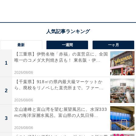
のプレミアム純生クリームショートケーキ」。クリーム
にシロップ漬けされた山梨県産の白桃がサンドされてい
ます。
最新
一週間
一ヶ月
【三重県】伊勢名物「赤福」の直営店に、全国
唯一のコメダ大判焼き店も！ 東名阪・伊...
1
2026/08/06
【千葉県】918㎡の県内最大級マーケットか
ら、廃校をリノベした直売所まで。ファー...
2
2026/08/06
立山連峰と富山湾を望む展望風呂に、水深333
mの海洋深層水風呂。富山県の人気日帰...
3
2026/08/06