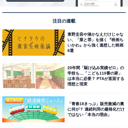
注目の連載
東野圭吾や湊かなえだけじゃな
い、「業と罪」を描く『映画ち
いかわ』から強く連想した映画
8選
見た目もきれいな「ピーチメルバ」
20年間「駆け込み実績ゼロ」の
学校も…「こども110番の家」
は本当に必要？ PTAが直面する
理想と現実
「青春18きっぷ」販売激減の裏
に何が？ 連続利用の厳格化だけ
ではない「本当の理由」