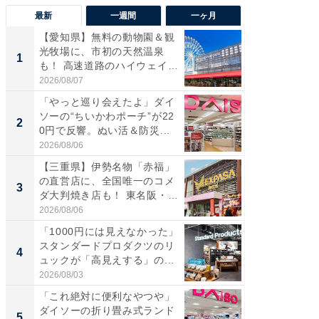
最新
一週間
一ヶ月
【愛知県】無料の動物園＆観
【兵庫
光牧場に、市初の天然温泉
ーメン
1
1
も！ 高速道路のハイウェイオ
再現した
ア...
道...
2026/08/07
2026/08/0
「やっと巡り会えたよ」ダイ
【三重
ソーの“ちいかわポーチ”が22
の直営
2
2
0円で反響。ぬい活＆防災...
ダ大判焼
伊...
2026/08/06
2026/08/0
【三重県】伊勢名物「赤福」
【千葉県
の直営店に、全国唯一のコメ
級マー
3
3
ダ大判焼き店も！ 東名阪・
ノベし
伊...
ー...
2026/08/06
2026/08/0
「1000円には見えなかった」
立山連
スタンダードプロダクツのリ
風呂に、
4
4
ュックが「高見えする」の...
層水風
帰...
2026/08/03
2026/08/0
「これ絶対に便利なやつや」
「これ
ダイソーの折り畳み式ランド
ダイソ
5
5