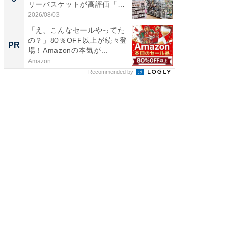
リーバスケットが高評価「使
リーバ
わ...
わ...
2026/08/03
2026/08/0
「え、こんなセールやってた
「今日
の？」80％OFF以上が続々登
変わるA
PR
PR
場！Amazonの本気が...
が見逃
Amazon
Amazon
Recommended by