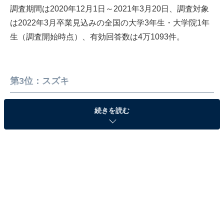
調査期間は2020年12月1日～2021年3月20日、調査対象
は2022年3月卒業見込みの全国の大学3年生・大学院1年
生（調査開始時点）、有効回答数は4万1093件。
第3位：スズキ
3位のスズキは静岡間浜松市に本社があり、四輪車の販
続きを読む
売においては世界でもトップクラスの自動車メーカーで
す。2021年の3月時点で売上は3兆円を超えており、創業
から100年以上の歴史を誇る企業。インドをはじめとし
て海外マーケットにも進出しています。