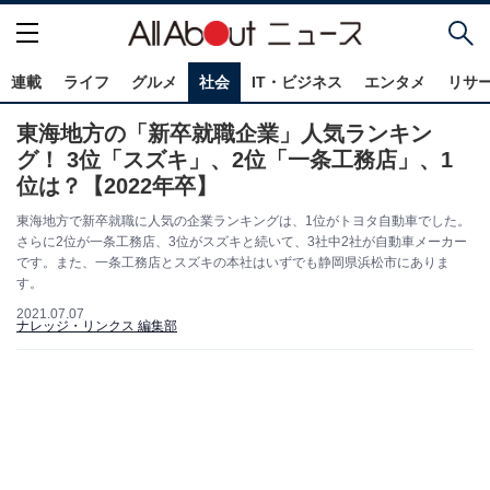
連載
ライフ
グルメ
社会
IT・ビジネス
エンタメ
リサ
東海地方の「新卒就職企業」人気ランキン
グ！ 3位「スズキ」、2位「一条工務店」、1
位は？【2022年卒】
東海地方で新卒就職に人気の企業ランキングは、1位がトヨタ自動車でした。
さらに2位が一条工務店、3位がスズキと続いて、3社中2社が自動車メーカー
です。また、一条工務店とスズキの本社はいずでも静岡県浜松市にありま
す。
2021.07.07
ナレッジ・リンクス 編集部