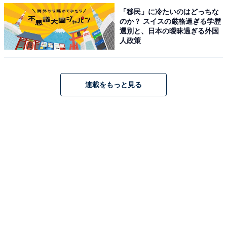
「移民」に冷たいのはどっちな
のか？ スイスの厳格過ぎる学歴
選別と、日本の曖昧過ぎる外国
人政策
1
2
3
4
5
連載をもっと見る