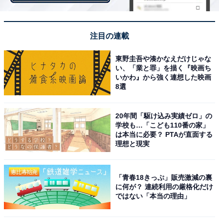
・
東北地方の「新卒就職企業」人気ランキング！ 2位「七
注目の連載
十七銀行」を抑えた1位は？【2022年卒】
・
東野圭吾や湊かなえだけじゃな
い、「業と罪」を描く『映画ち
北海道の「新卒就職企業」人気ランキング！ 2位「アイ
いかわ』から強く連想した映画
ングループ」を抑えた1位は？【2022年卒】
8選
20年間「駆け込み実績ゼロ」の
学校も…「こども110番の家」
は本当に必要？ PTAが直面する
理想と現実
「青春18きっぷ」販売激減の裏
に何が？ 連続利用の厳格化だけ
ではない「本当の理由」