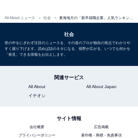
All About ニュース
社会
東海地方の「新卒就職企業」人気ランキング！ 3位「スズキ」、2位「一条工務店」、1位は？【2022年卒】
社会
世の中をにぎわず注目のニュースを、その道のプロが独自の視点でわかりや
すく掘り下げます。読めば話のネタになる、視野が広がる、いつでも何かを
「発見」できる情報をお伝えします。
関連サービス
All About
All About Japan
イチオシ
サイト情報
会社概要
広告掲載
プライバシーポリシー
著作権・商標・免責事項