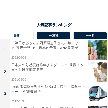
最新
一週間
一ヶ月
「毎日かあさん」西原理恵子さんの娘によ
る”毒親告発”で、日本の子育てSNS界隈が...
1
2022/06/08
日本人の好感度は昨年よりダウン？ 世界10か
国の親日度調査発表
2
2021/05/06
“有料座席指定列車の陣”勃発？西武「拝島ライ
ナー」 が来春運行
3
第1位：トヨタ自動車
2017/11/21
堂々の1位はトヨタ自動車。愛知県豊田市に本社を置