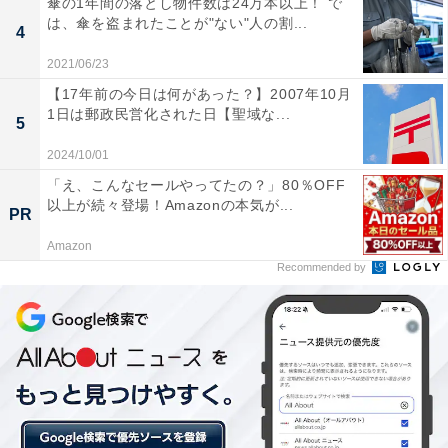
傘の1年間の落とし物件数は24万本以上！ で
は、傘を盗まれたことが"ない"人の割...
く、世界有数の自動車メーカーです。販売台数において
4
世界で1～2を争い続けており、日本のみならず世界でも
2021/06/23
業界トップクラスの自動車メーカーと言えるでしょう。
【17年前の今日は何があった？】2007年10月
その連結売上は約30兆円にもなります。
1日は郵政民営化された日【聖域な...
5
2024/10/01
「え、こんなセールやってたの？」80％OFF
＞20～1位の結果を見る
以上が続々登場！Amazonの本気が...
PR
Amazon
Recommended by
【おすすめ記事】
・
関東甲信越地方の「新卒就職企業」人気ランキング！ 2
位「イオングループ」を抑えた1位は？【2022年卒】
・
就職したい企業・業種ランキング3年連続1位！ Google
や国家公務員よりも「働きたい業種」とは？