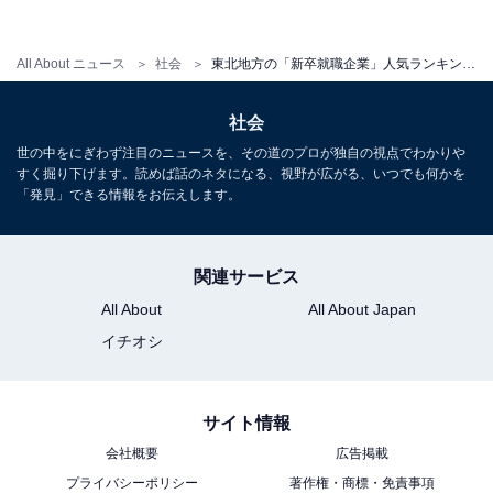
All About ニュース
社会
東北地方の「新卒就職企業」人気ランキング！ 2位「七十七銀行」を抑えた1位は？【2022年卒】
社会
世の中をにぎわず注目のニュースを、その道のプロが独自の視点でわかりや
すく掘り下げます。読めば話のネタになる、視野が広がる、いつでも何かを
「発見」できる情報をお伝えします。
関連サービス
All About
All About Japan
イチオシ
サイト情報
会社概要
広告掲載
プライバシーポリシー
著作権・商標・免責事項