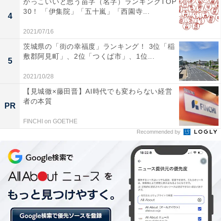
かっこいいと思う苗字（名字）ランキングTOP
30！ 「伊集院」「五十嵐」「西園寺...
1971年の創立以来順調に成長を続け、2021年の時点で資
4
本金は1億円を超えているほどの規模です。家電事業に
2021/07/16
も進出しており、2012年に他社でリストラされた技術者
茨城県の「街の幸福度」ランキング！ 3位「稲
を積極的に受け入れたことも話題になりました。
敷郡阿見町」、2位「つくば市」、1位...
5
2021/10/28
【見城徹×藤田晋】AI時代でも変わらない経営
＞20～1位の結果を見る
者の本質
PR
FINCHI on GOETHE
Recommended by
【おすすめ記事】
・
関東甲信越地方の「新卒就職企業」人気ランキング！ 2
位「イオングループ」を抑えた1位は？【2022年卒】
・
就職したい企業・業種ランキング3年連続1位！ Google
や国家公務員よりも「働きたい業種」とは？