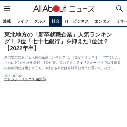
連載
ライフ
グルメ
社会
IT・ビジネス
エンタメ
リサ
東北地方の「新卒就職企業」人気ランキン
グ！ 2位「七十七銀行」を抑えた1位は？
【2022年卒】
東北地方における人気の企業ランキングは、1位がアイリスオーヤマでした。
さらに2位が七十七銀行、3位が東北電力です。アイリスオーヤマでは技術者
の積極的な採用が目立ち、3社とも本社は宮城県仙台市に置いています。
2021.07.02
ナレッジ・リンクス 編集部