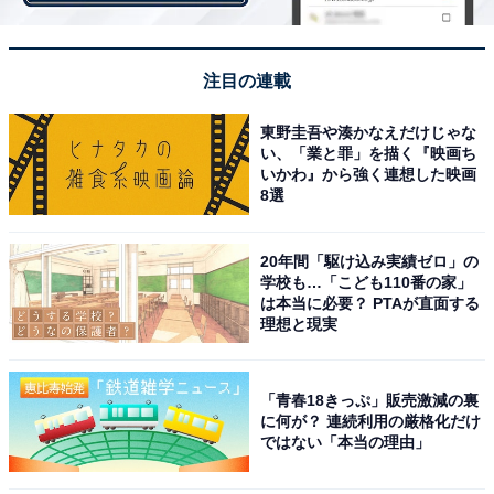
・
「転職したい企業」ランキング！ 2位「グーグル」、1位
注目の連載
はコロナ禍でも安定の…？
・
東野圭吾や湊かなえだけじゃな
「世界の大学」ランキング！ 日本のトップは東京大学で
い、「業と罪」を描く『映画ち
いかわ』から強く連想した映画
23位、2位オックスフォード大学を抑えた1位は？
8選
20年間「駆け込み実績ゼロ」の
学校も…「こども110番の家」
は本当に必要？ PTAが直面する
理想と現実
「青春18きっぷ」販売激減の裏
に何が？ 連続利用の厳格化だけ
ではない「本当の理由」