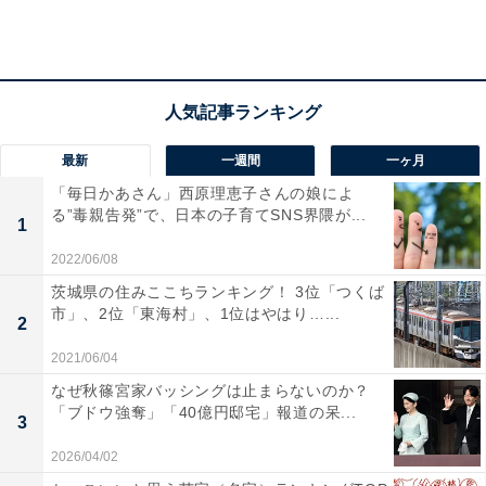
最新
一週間
一ヶ月
「毎日かあさん」西原理恵子さんの娘によ
る”毒親告発”で、日本の子育てSNS界隈が...
1
2022/06/08
茨城県の住みここちランキング！ 3位「つくば
市」、2位「東海村」、1位はやはり…...
2
2021/06/04
なぜ秋篠宮家バッシングは止まらないのか？
第1位：アイリスオーヤマ
「ブドウ強奪」「40億円邸宅」報道の呆...
3
1位となった「アイリスオーヤマ」も、本社を宮城県仙
2026/04/02
台市に置く企業。生活用品を中心に販売しています。