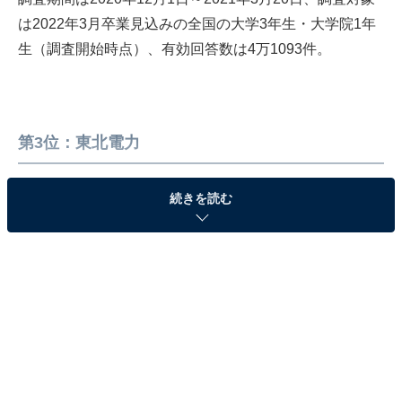
は2022年3月卒業見込みの全国の大学3年生・大学院1年
生（調査開始時点）、有効回答数は4万1093件。
第3位：東北電力
3位の「東北電力」は、本社が宮城県仙台市にありま
続きを読む
す。「東北電」の略称で知られており、東北だけでなく
北陸地方や首都圏にも電力を供給している企業。売上高
は連結で2兆円を超えており、東日本を代表する大企業
のひとつです。