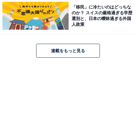
「移民」に冷たいのはどっちな
のか？ スイスの厳格過ぎる学歴
選別と、日本の曖昧過ぎる外国
人政策
連載をもっと見る
『進撃の巨人 33巻』※画像はAmazonより
別冊少年マガジンで2009年10月号からおよそ11年半連載
された長編漫画「進撃の巨人」33巻が3位でした。人だ