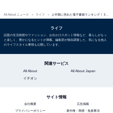
けを喰らう謎の巨人とそれに抵抗する人類との壮絶な戦
いを描いたダーク・ファンタジー漫画の金字塔とも呼べ
る作品。
All About ニュース
ライフ
上半期に売れた電子書籍ランキング！ 3位『進撃の巨人』33巻、2位『鬼滅の刃』公式ファンブック、1位は？ 「honto」調べ
ライフ
始祖の巨人の力を使って発動した「地鳴らし」で、超大
話題の生活雑貨やファッション、お出かけスポット情報など、暮らしがもっ
型の巨人たちが人も建物も関係なく踏みならしてく描写
と楽しく、豊かになるヒントが満載。編集部が独自調査した、気になる他人
のライフスタイル事情も公開しています。
は圧巻。地鳴らしを発動した張本人、主人公エレンの真
意と、彼を阻止しようと奮闘する仲間たちとの戦いはい
よいよクライマックス直前です。
関連サービス
All About
All About Japan
イチオシ
＞TOP10の結果はこちら
サイト情報
会社概要
広告掲載
【おすすめ記事】
プライバシーポリシー
著作権・商標・免責事項