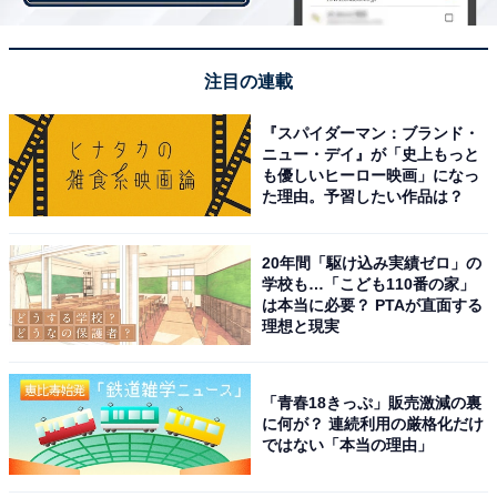
特典付録もデジタルですので、現物で欲しい人はご注意
を。
注目の連載
『スパイダーマン：ブランド・
ニュー・デイ』が「史上もっと
も優しいヒーロー映画」になっ
た理由。予習したい作品は？
20年間「駆け込み実績ゼロ」の
学校も…「こども110番の家」
は本当に必要？ PTAが直面する
理想と現実
「青春18きっぷ」販売激減の裏
に何が？ 連続利用の厳格化だけ
ではない「本当の理由」
第3位：諫山創『進撃の巨人 33巻』