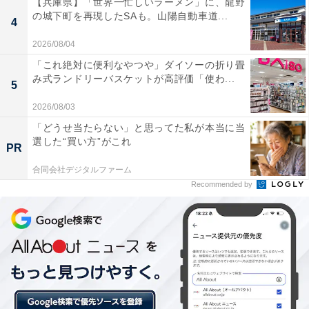
【兵庫県】「世界一忙しいラーメン」に、龍野
の城下町を再現したSAも。山陽自動車道...
4
2026/08/04
「これ絶対に便利なやつや」ダイソーの折り畳
み式ランドリーバスケットが高評価「使わ...
『鬼滅の刃公式ファンブック 鬼殺隊見聞録・弐』※画像はAmazonより
5
週間少年ジャンプで2020年24号まで連載していた『鬼滅
2026/08/03
の刃』の公式ファンブックが2位でした。2016年初期に
「どうせ当たらない」と思ってた私が本当に当
選した“買い方”がこれ
連載スタートし瞬く間に超人気漫画へと上りつめた同
PR
作。2020年10月に劇場公開された長編アニメ映画も日本
合同会社デジタルファーム
歴代興行収入第1位（2021年現在）と大記録を打ち立て
Recommended by
た作品です。
ファンブック「鬼殺隊見聞録・弐」では、本編最終回後
のエピソードなどを収録。鬼滅の刃にハマった人なら誰
でも楽しめる内容となっています。ただし電子書籍版は