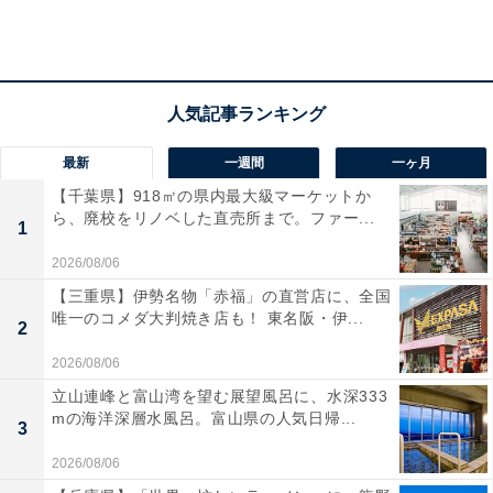
第2位：吾峠呼世晴『鬼滅の刃公式ファンブック
最新
一週間
一ヶ月
鬼殺隊見聞録・弐』
【千葉県】918㎡の県内最大級マーケットか
ら、廃校をリノベした直売所まで。ファー...
1
2026/08/06
【三重県】伊勢名物「赤福」の直営店に、全国
唯一のコメダ大判焼き店も！ 東名阪・伊...
2
2026/08/06
立山連峰と富山湾を望む展望風呂に、水深333
mの海洋深層水風呂。富山県の人気日帰...
3
2026/08/06