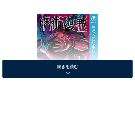
続きを読む
『呪術廻戦 14巻』※画像はAmazonより
週刊少年ジャンプで2018年3月に連載を開始した『呪術
廻戦』の14巻が1位でした。普通の高校生、虎杖悠二が
とあるきっかけで「呪術師」となり「呪霊」と呼ばれる