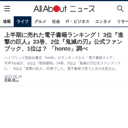
連載
ライフ
グルメ
社会
IT・ビジネス
エンタメ
リサ
上半期に売れた電子書籍ランキング！ 3位『進
撃の巨人』33巻、2位『鬼滅の刃』公式ファン
ブック、1位は？ 「honto」調べ
ハイブリッド型総合書店「honto」のランキングから「電子書籍ストア」
TOP3を紹介。1位は『呪術廻戦』14巻、2位は『鬼滅の刃公式ファンブック
2』、3位は『進撃の巨人』33巻でした。電子書籍で買うときの注意点も。
2021.06.16
斉藤 雄二