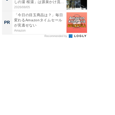
しの湯 桜湯」は源泉かけ流...
賀ゆめ
お...
2026/08/05
2026/08/0
「今日の目玉商品は？」毎日
全国の
変わるAmazonタイムセール
付きの
PR
PR
が見逃せない
Amazon
COCO VIL
Recommended by