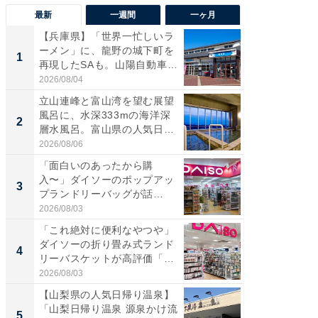
最新
一週間
一ヶ月
【兵庫県】「世界一忙しいラ
【兵庫
ーメン」に、龍野の城下町を
ーメン
1
1
再現したSAも。山陽自動車
再現した
道...
道...
2026/08/04
2026/08/0
立山連峰と富山湾を望む展望
【三重
風呂に、水深333mの海洋深
「鈴鹿天
2
2
層水風呂。富山県の人気日
は100
帰...
2026/08/06
2026/08/0
「面白いのあったから購
「ミニオ
入〜」ダイソーのポップアッ
ッグ！ 
3
3
プランドリーバッグが話
ど、夏限
題。“さま...
2026/08/03
2026/08/0
「これ絶対に便利なやつや」
【埼玉
ダイソーの折り畳み式ランド
「行田天
4
4
リーバスケットが高評価「使
は和の
わ...
が...
2026/08/03
2026/08/0
【山梨県の人気日帰り温泉】
【石川
「山梨日帰り温泉 源泉かけ流
湯】「天
5
5