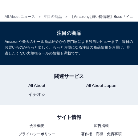
All About ニュース
注目の商品
【Amazonお買い得情報】Bose「イヤホン」が特別価格で登場中【7月9日】
注目の商品
Amazonや楽天のセール商品紹介から専門家による独自レビューまで、毎日の
お買いものがもっと楽しく、もっとお得になる注目の商品情報をお届け。見
逃したくない大規模セールの情報も満載です。
Bose QuietComfort Ultra Headphones LE（第2世代）
空間オーディオ 完全 ワイヤレス オーバーイヤー型 ヘッド
ホン ノイズキャンセリング Bluetooth接続 マイク搭載 最
大30時間再生 急速充電 デザートゴールド
関連サービス
Amazonで見る
All About
All About Japan
イチオシ
Bose「QuietComfort Headphones LE」
サイト情報
会社概要
広告掲載
プライバシーポリシー
著作権・商標・免責事項