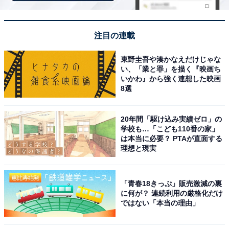
注目の連載
【今日チェックしたい】Boseの人気商品5選
東野圭吾や湊かなえだけじゃな
い、「業と罪」を描く『映画ち
いかわ』から強く連想した映画
Bose「QuietComfort Earbuds LE」
8選
20年間「駆け込み実績ゼロ」の
学校も…「こども110番の家」
は本当に必要？ PTAが直面する
理想と現実
Bose QuietComfort Earbuds LE Bluetooth接続 アクテ
「青春18きっぷ」販売激減の裏
ィブ ノイズキャンセリング 完全 ワイヤレス イヤホン 最
に何が？ 連続利用の厳格化だけ
長8.5時間連続再生 急速充電 ペタルピンク
ではない「本当の理由」
Amazonで見る