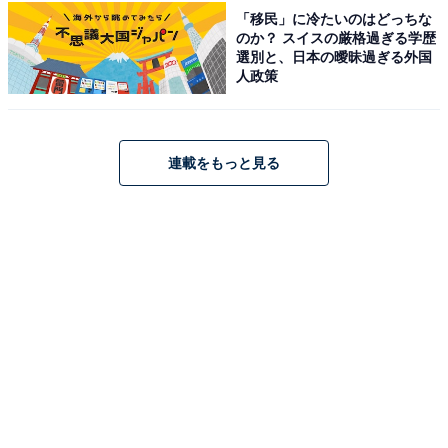
「移民」に冷たいのはどっちな
のか？ スイスの厳格過ぎる学歴
Bose「QuietComfort Ultra Earbuds (第2世代)」
選別と、日本の曖昧過ぎる外国
人政策
連載をもっと見る
Bose QuietComfort Ultra Earbuds (第2世代) ワイヤレス
ノイズキャンセリング Bluetooth イヤホン 最長6時間連
続再生 IPX4規格準拠 イマーシブオーディオ 迫力の重低音
ブラック
Amazonで見る
Bose「QuietComfort Ultra Headphones LE（第2世
代）」