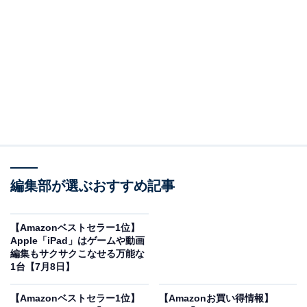
※以下のセール情報は7月9日13時現在のものです。値段
の変更、売り切れの場合もあります。
※本記事で紹介している商品の購入やサービスの利用により、売上の一部が
オールアバウトに還元されることがあります。
Boseの「イヤホン」が限定価格に！ 35％オフで
登場
編集部が選ぶおすすめ記事
【Amazonベストセラー1位】
Apple「iPad」はゲームや動画
編集もサクサクこなせる万能な
1台【7月8日】
【Amazonベストセラー1位】
【Amazonお買い得情報】