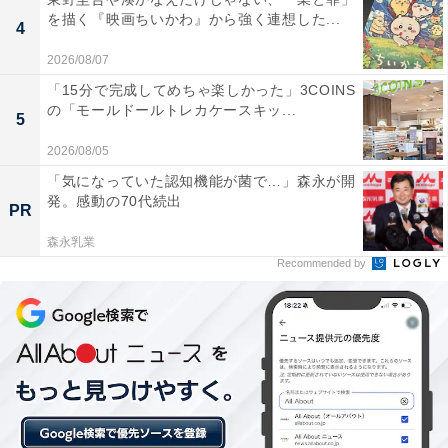
周囲の音が自然に聞こえるので仕事中やウォーキン
を描く『映画ちいかわ』から強く連想した...
4
グ中も安心して使えます
2026/08/07
「15分で完成してめちゃ楽しかった」3COINS
の「モールドールトレカケースキッ...
5
周囲の音を気にかけつつ極上のサウンドを楽しみたい人
や、耳への負担が少ないイヤホンを探している人には、
2026/08/05
おすすめの商品といえそうです。
「気になっていた認知機能が菌で…」森永が開
発。感動の70代続出
PR
森永乳業
Recommended by