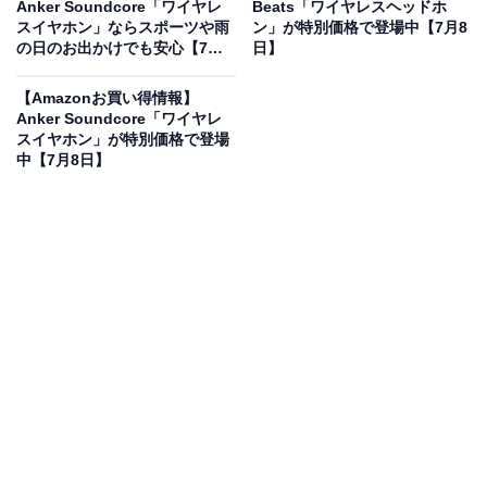
Anker Soundcore「ワイヤレ
Beats「ワイヤレスヘッドホ
Bose Ultra Open Earbuds LE 空間オーディオ イヤホン
スイヤホン」ならスポーツや雨
ン」が特別価格で登場中【7月8
オープンイヤー 完全 ワイヤレス Bluetooth接続 マイク付
の日のお出かけでも安心【7月8
日】
最大7.5時間再生 防滴 ミッドナイトバイオレット
日】
Amazonで見る
【Amazonお買い得情報】
Anker Soundcore「ワイヤレ
スイヤホン」が特別価格で登場
中【7月8日】
Boseのイヤホン「Ultra Open Earbuds LE」は現在35％
オフの特別価格・税込2万5920円販売中です。
この商品のおすすめポイントは？
Boseの「Ultra Open Earbuds LE」は、耳をふさがずに
音楽を楽しめる
革新的なオープンイヤー型イヤホン
で
す。Boseならではの臨場感あふれる
空間オーディオを搭
載
し、周囲の音を聴きながらまるでその場にいるような
立体音響を体感できます。
最大7.5時間の連続再生や安心の防滴仕様を備え、お気に