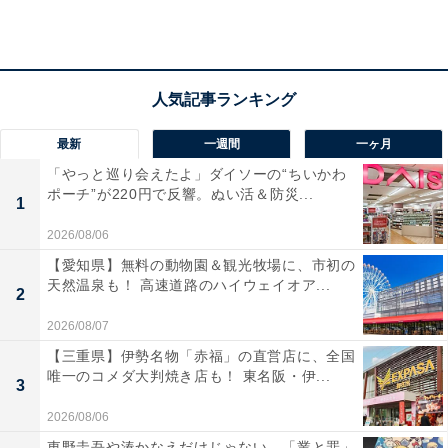
入りの音楽を聴きながら1日中快適に過ごせるのが嬉し
いですね！
Bose「Ultra Open Earbuds LE」の口コミは？
Bose「Ultra Open Earbuds LE」には以下のような口コ
最新
一週間
一ヶ月
ミが寄せられています。
「やっと巡り会えたよ」ダイソーの“ちいかわ
ポーチ”が220円で反響。ぬい活＆防災...
1
耳を挟むタイプで全く痛くならず一日中つけていら
2026/08/06
れるほど快適です
【愛知県】無料の動物園＆観光牧場に、市初の
天然温泉も！ 高速道路のハイウェイオア...
2
2026/08/07
オープンイヤーなのに音質が抜群で空間オーディオ
【三重県】伊勢名物「赤福」の直営店に、全国
唯一のコメダ大判焼き店も！ 東名阪・伊...
の臨場感に感動しました
3
2026/08/06
東野圭吾や湊かなえだけじゃない、「業と罪」