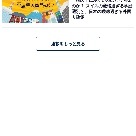
のか？ スイスの厳格過ぎる学歴
選別と、日本の曖昧過ぎる外国
Apple 13インチiPad Pro（M5）：Ultra Retina XDR ディ
人政策
スプレイ、256GB、横向きの12MP フロント/バックカメ
ラ、LiDAR スキャナ、Apple N1によるWi-Fi 7、Face
ID、一日中使えるバッテリー - スペースブラック
Amazonで見る
連載をもっと見る
Apple「11インチiPad Pro（M5）」
Apple 11インチiPad Pro（M5）：Ultra Retina XDR ディ
スプレイ、1TB、横向きの12MP フロント/バックカメラ、