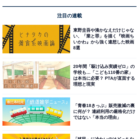
注目の連載
東野圭吾や湊かなえだけじゃな
い、「業と罪」を描く『映画ち
いかわ』から強く連想した映画
8選
20年間「駆け込み実績ゼロ」の
学校も…「こども110番の家」
【あわせて買いたい】Appleの人気商品5選
は本当に必要？ PTAが直面する
理想と現実
Apple「13インチiPad Pro（M5）」
「青春18きっぷ」販売激減の裏
に何が？ 連続利用の厳格化だけ
ではない「本当の理由」
「移民」に冷たいのはどっちな