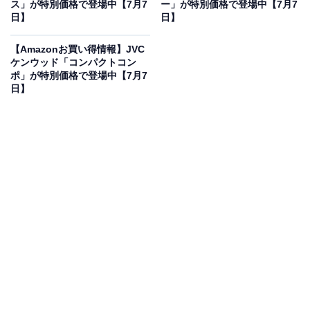
ス」が特別価格で登場中【7月7
ー」が特別価格で登場中【7月7
日】
日】
【Amazonお買い得情報】JVC
ケンウッド「コンパクトコン
ポ」が特別価格で登場中【7月7
日】
Apple 11 インチ iPad (A16): 11 インチモデル、Liquid
Retina ディスプレイ、128GB、Wi-Fi 6、12MP フロン
ト/12MP バックカメラ、Touch ID、一日中使えるバ ッテ
リー - シルバー
Amazonで見る
「iPad」カテゴリでベストセラー1位を獲得しているの
は、AppleのiPad「11 インチ iPad (A16)」です。価格は
記事執筆時点で、税込み7万4800円となっています。
この商品のおすすめポイントは？