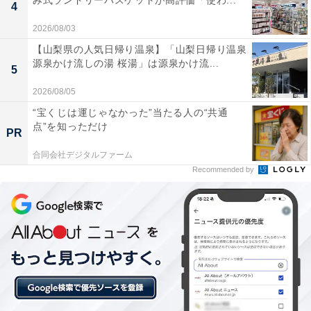
み式ランドリーバスケットが高評価「使わ...
4
2026/08/03
A16チップのおかげで重いゲームもカクつかずにサ
【山梨県の人気日帰り温泉】「山梨日帰り温泉
クサク動いて感動しています
源泉かけ流しの湯 桜湯」は源泉かけ流...
5
2026/08/05
“宝くじは運じゃなかった”当たる人の“共通
バッテリー持ちが素晴らしいので外出先でも充電を
点”を知っただけ
PR
気にせず1日中使えます
合同会社デジタルファーム
Recommended by
大画面で動画やゲームを存分に楽しみたい人や、日常使
いでサクサク快適に動くタブレットを探している人に
は、おすすめの商品といえそうです。