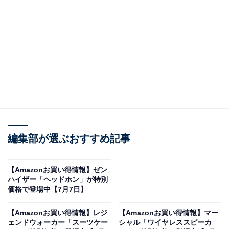
Amazonで商品を見る
※以下の情報は7月8日20時現在のものです。値段の変
更、売り切れの場合もあります。
編集部が選ぶおすすめ記事
※本記事で紹介している商品の購入やサービスの利用により、売上の一部が
オールアバウトに還元されることがあります。
【Amazonお買い得情報】ゼン
ハイザー「ヘッドホン」が特別
Apple「iPad」の「11 インチ iPad (A16)」は高性
価格で登場中【7月7日】
能な
A16チップを搭載
【Amazonお買い得情報】レジ
【Amazonお買い得情報】マー
ェンドウォーカー「スーツケー
シャル「ワイヤレススピーカ