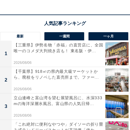
Appleの「11インチ iPad (A16)」は、高性能な
A16チッ
プを搭載
し、アプリの起動やゲーム、動画編集もサクサ
クこなせる万能な1台です。鮮明で美しい
11インチ
Liquid Retinaディスプレイ
は、映画鑑賞やイラスト制作
にも最適。一日中使える安心のバッテリーと高速なWi-Fi
最新
一週間
一ヶ月
6対応で、毎日のエンタメや仕事がもっと快適になりま
【三重県】伊勢名物「赤福」の直営店に、全国
すね！
唯一のコメダ大判焼き店も！ 東名阪・伊...
1
2026/08/06
【千葉県】918㎡の県内最大級マーケットか
Apple「11 インチ iPad (A16)」の口コミは？
ら、廃校をリノベした直売所まで。ファー...
2
Apple「11 インチ iPad (A16)」には以下のような口コミ
2026/08/06
が寄せられています。
立山連峰と富山湾を望む展望風呂に、水深333
mの海洋深層水風呂。富山県の人気日帰...
3
画面がとても綺麗で動画視聴や電子書籍が快適にな
2026/08/06
り毎日手放せません
「これ絶対に便利なやつや」ダイソーの折り畳