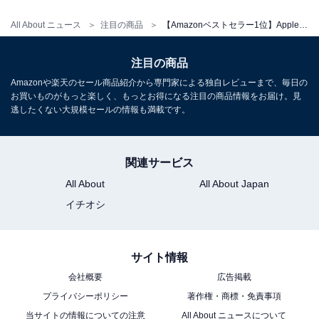
LiDAR スキャナ、Apple N1によるWi-Fi 7、Face ID、一
日中使えるバッテリー - シルバー
All About ニュース
注目の商品
【Amazonベストセラー1位】Apple「iPad」はゲームや動画編集もサクサクこなせる万能な1台【7月8日】
Amazonで見る
注目の商品
Amazonや楽天のセール商品紹介から専門家による独自レビューまで、毎日の
Apple「13インチiPad Air（M4）」
お買いものがもっと楽しく、もっとお得になる注目の商品情報をお届け。見
逃したくない大規模セールの情報も満載です。
関連サービス
All About
All About Japan
イチオシ
Apple 13インチiPad Air（M4）：Liquid Retinaディスプ
レイ、128GB、12MPフロント/バックカメラ、Apple N1
サイト情報
によるWi-Fi 7、Touch ID、一日中使えるバッテリー —
ブルー
会社概要
広告掲載
Amazonで見る
プライバシーポリシー
著作権・商標・免責事項
当サイトの情報についての注意
All About ニュースについて