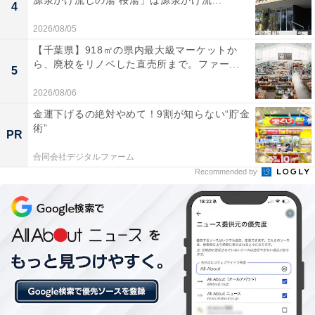
源泉かけ流しの湯 桜湯」は源泉かけ流...
バッテリー持ちが良くて充電の手間がほぼなくなり
4
外出時も安心して使えています
2026/08/05
【千葉県】918㎡の県内最大級マーケットか
ら、廃校をリノベした直売所まで。ファー...
5
臨場感あるサウンドにどっぷり浸りたい人や、仕事や勉
強に集中できる環境を作りたい人には、おすすめの商品
2026/08/06
といえそうです。
金運下げるの絶対やめて！9割が知らない“貯金
術”
PR
合同会社デジタルファーム
Recommended by