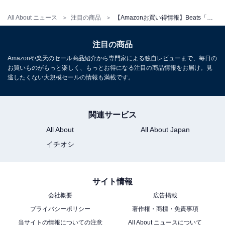
All About ニュース
注目の商品
【Amazonお買い得情報】Beats「ワイヤレスヘッドホン」が特別価格で登場中【7月8日】
注目の商品
Amazonや楽天のセール商品紹介から専門家による独自レビューまで、毎日の
Beats - Powerbeats Fit - ワイヤレスノイズキャンセリン
お買いものがもっと楽しく、もっとお得になる注目の商品情報をお届け。見
グイヤフォン、安定した着け心地のワークアウトイヤフォ
逃したくない大規模セールの情報も満載です。
ン、IPX4、充電ケース使用で最大30時間持続するバッテ
リー、AppleとAndroidに対応 - ジェットブラック
Amazonで見る
関連サービス
All About
All About Japan
イチオシ
Beats「Studio Buds +」
サイト情報
会社概要
広告掲載
プライバシーポリシー
著作権・商標・免責事項
当サイトの情報についての注意
All About ニュースについて