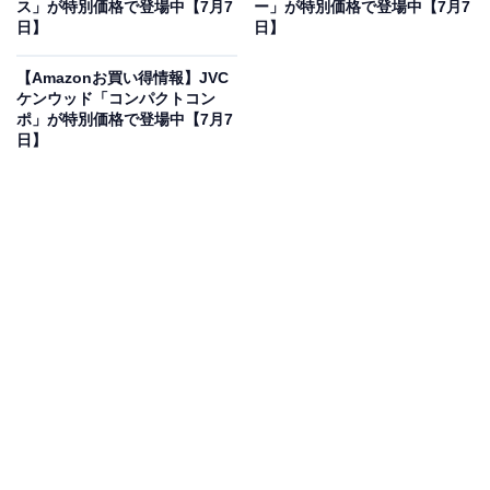
ス」が特別価格で登場中【7月7
ー」が特別価格で登場中【7月7
Beats Studio Pro - ワイヤレス Bluetooth ノイズキャン
日】
日】
セリングヘッドフォン - パーソナライズされた空間オーデ
ィオ、USB-C ロスレスオーディオ、Appleおよび
【Amazonお買い得情報】JVC
Androidデバイスとの互換性、最大40時間の再生時間 - ブ
ケンウッド「コンパクトコン
ラック
ポ」が特別価格で登場中【7月7
Amazonで見る
日】
Beatsのワイヤレスヘッドホン「Studio Pro」は現在30％
オフの特別価格・税込3万4800円販売中です。
この商品のおすすめポイントは？
Beatsの「Studio Pro」は、映画館のような立体音響を体
感できる
パーソナライズされた空間オーディオに対応
。
さらに、USB-C接続による
高音質なロスレスオーディオ
も楽しめる
のが魅力です！高性能なノイキャンや最大40
時間の長時間再生、Apple・Android両方への高い互換性