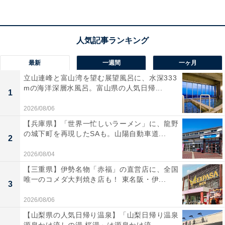
で毎日の音楽体験が劇的に変わりますね。
Beats「Studio Pro」の口コミは？
Beats「Studio Pro」には以下のような口コミが寄せられ
最新
一週間
一ヶ月
ています。
立山連峰と富山湾を望む展望風呂に、水深333
mの海洋深層水風呂。富山県の人気日帰...
1
驚くほど音の歪みがなくてクリアな音質なので大好
2026/08/06
きな曲を聴き直すのが楽しいです
【兵庫県】「世界一忙しいラーメン」に、龍野
の城下町を再現したSAも。山陽自動車道...
2
2026/08/04
ノイズキャンセリングが非常に優秀で騒がしいカフ
【三重県】伊勢名物「赤福」の直営店に、全国
唯一のコメダ大判焼き店も！ 東名阪・伊...
ェでも一瞬で集中空間を作れます
3
2026/08/06
【山梨県の人気日帰り温泉】「山梨日帰り温泉