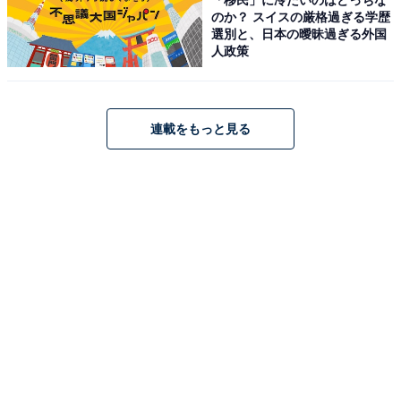
のか？ スイスの厳格過ぎる学歴
Beats「Solo 4 スレートブルー」
選別と、日本の曖昧過ぎる外国
人政策
連載をもっと見る
Beats Solo 4 - ワイヤレスBluetoothオンイヤーヘッドフ
ォン、Apple & Android互換、バッテリー寿命最大50時間
- スレートブルー
Amazonで見る
Beats「Powerbeats Fit」