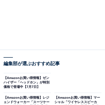
※以下のセール情報は7月8日15時30分現在のものです。
値段の変更、売り切れの場合もあります。
※本記事で紹介している商品の購入やサービスの利用により、売上の一部が
オールアバウトに還元されることがあります。
Beatsの「ワイヤレスヘッドホン」が限定価格
に！ 30％オフで登場
編集部が選ぶおすすめ記事
【Amazonお買い得情報】ゼン
ハイザー「ヘッドホン」が特別
価格で登場中【7月7日】
【Amazonお買い得情報】レジ
【Amazonお買い得情報】マー
ェンドウォーカー「スーツケー
シャル「ワイヤレススピーカ