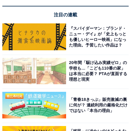
注目の連載
【今日チェックしたい】Beatsの人気商品5選
『スパイダーマン：ブランド・
ニュー・デイ』が「史上もっと
も優しいヒーロー映画」になっ
Beats「Solo 4」
た理由。予習したい作品は？
20年間「駆け込み実績ゼロ」の
学校も…「こども110番の家」
は本当に必要？ PTAが直面する
理想と現実
Beats Solo 4 - ワイヤレスBluetoothオンイヤーヘッドフ
「青春18きっぷ」販売激減の裏
ォン、Apple & Android互換、バッテリー寿命最大50時間
に何が？ 連続利用の厳格化だけ
- マットブラック
ではない「本当の理由」
Amazonで見る
「移民」に冷たいのはどっちな