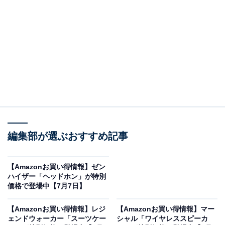
Amazonで商品を見る
※以下の情報は7月8日13時現在のものです。値段の変
更、売り切れの場合もあります。
編集部が選ぶおすすめ記事
この記事の執筆者：
All About ニュース お買
【Amazonお買い得情報】ゼン
ハイザー「ヘッドホン」が特別
いもの部
価格で登場中【7月7日】
Amazonのセール商品から売れ筋ランキングまで、毎日のお買いも
【Amazonお買い得情報】レジ
【Amazonお買い得情報】マー
のがもっと楽しく、もっとお得になる情報をお届け。編集部員によ
ェンドウォーカー「スーツケー
シャル「ワイヤレススピーカ
る独自レビューなど、ここでしか手に入らない情報も満載です。
...続きを読む