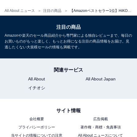
All About ニュース
注目の商品
【Amazonベストセラー1位】HiKOKI(ハイコーキ)「マルノコ」は高精度で歪みにくいアルミベース仕様を採用【7月8日】
注目の商品
Amazonや楽天のセール商品紹介から専門家による独自レビューまで、毎日の
お買いものがもっと楽しく、もっとお得になる注目の商品情報をお届け。見
【セット買い】 HiKOKI(ハイコーキ) 18V充電式ランダム
逃したくない大規模セールの情報も満載です。
サンダ SV1813DA(NN) + スターターキット3
Amazonで見る
関連サービス
All About
All About Japan
HiKOKI(ハイコーキ)「P18DSL(NN)」
イチオシ
サイト情報
会社概要
広告掲載
HiKOKI(ハイコーキ) 18V かんな P18DSL 刃幅82mm 替刃
プライバシーポリシー
著作権・商標・免責事項
式 バッテリー・充電器別売り P18DSL(NN)
当サイトの情報についての注意
All About ニュースについて