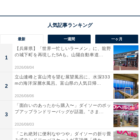
「マルノコ」カテゴリでベストセラー1位を獲得してい
るのは、HiKOKI(ハイコーキ)のマルノコ「FC6MA3」で
す。価格は記事執筆時点で、税込み8800円となっていま
す。
最新
一週間
一ヶ月
【兵庫県】「世界一忙しいラーメン」に、龍野
の城下町を再現したSAも。山陽自動車道...
この商品のおすすめポイントは？
1
HiKOKIの「FC6MA3」は、
のこ刃径165mmで最大切込
2026/08/04
み深さ57mm
に対応した扱いやすい丸のこです。高精度
立山連峰と富山湾を望む展望風呂に、水深333
mの海洋深層水風呂。富山県の人気日帰...
で歪みにくい
アルミベース仕様を採用
しており、スムー
2
ズで美しい裁断を可能にします！
2026/08/06
「面白いのあったから購入〜」ダイソーのポッ
軽量設計なうえに2.5mのロングコード仕様なため、DIY
プアップランドリーバッグが話題。“さま...
3
初心者から中級者まで幅広く作業がはかどりますね。
2026/08/03
「これ絶対に便利なやつや」ダイソーの折り畳
HiKOKI「FC6MA3」の口コミは？