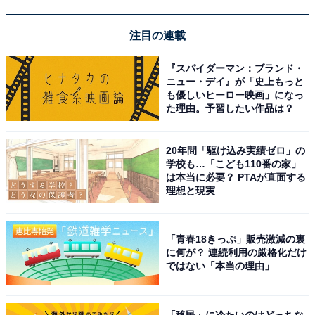
自宅でのDIYをワンランクアップさせたい人や、扱いや
すさと精度を両立した丸のこを探している人には、おす
注目の連載
すめの商品といえそうです。
『スパイダーマン：ブランド・
ニュー・デイ』が「史上もっと
も優しいヒーロー映画」になっ
た理由。予習したい作品は？
20年間「駆け込み実績ゼロ」の
学校も…「こども110番の家」
は本当に必要？ PTAが直面する
理想と現実
「青春18きっぷ」販売激減の裏
に何が？ 連続利用の厳格化だけ
ではない「本当の理由」
【あわせて買いたい】HiKOKI(ハイコーキ)の人気
「移民」に冷たいのはどっちな