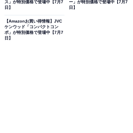
ス」が特別価格で登場中【7月7
ー」が特別価格で登場中【7月7
日】
日】
※本記事で紹介している商品の購入やサービスの利用により、売上の一部が
オールアバウトに還元されることがあります。
【Amazonお買い得情報】JVC
ケンウッド「コンパクトコン
HiKOKI(ハイコーキ)「マルノコ」の「FC6MA3」
ポ」が特別価格で登場中【7月7
日】
は
のこ刃径165mmで最大切込み深さ57mm
に対応
HiKOKI(ハイコーキ) 旧 日立工機 AC100V 丸のこ のこ刃
径165mm 最大切込み深さ57mm アルミベース仕様
FC6MA3 【初心者から中級者まで】【軽量でコード
(2.5m）も長い】
Amazonで見る