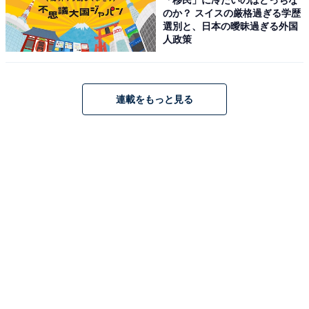
商品5選
のか？ スイスの厳格過ぎる学歴
選別と、日本の曖昧過ぎる外国
人政策
HiKOKI(ハイコーキ)「C1806DB(NN)」
連載をもっと見る
HiKOKI(ハイコーキ) 18V充電式丸のこ C1806DB(NN) +
スターターキット4 セット
Amazonで見る
HiKOKI(ハイコーキ)「SV1813DA(NN)」