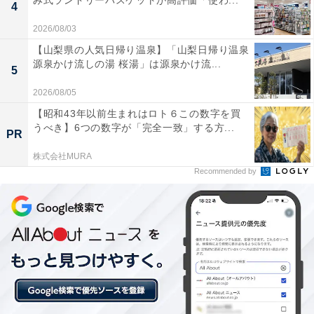
み式ランドリーバスケットが高評価「使わ...
4
HiKOKI「FC6MA3」には以下のような口コミが寄せられ
2026/08/03
ています。
【山梨県の人気日帰り温泉】「山梨日帰り温泉
源泉かけ流しの湯 桜湯」は源泉かけ流...
5
アルミベースなので滑りが良く、ブレずに安定して
2026/08/05
真っ直ぐ綺麗に切ることができます
【昭和43年以前生まれはロト６この数字を買
うべき】6つの数字が「完全一致」する方...
PR
株式会社MURA
本体が軽量で扱いやすいため、DIY初心者の自分で
Recommended by
も怖がらず安心して作業できました
電源コードが2.5mと長めなので、作業スペースでの
取り回しがしやすく非常に便利です