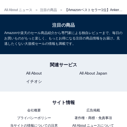
All About ニュース
注目の商品
【Amazonベストセラー1位】Anker Soundcore「ワイヤレスイヤホン」ならスポーツや雨の日のお出かけでも安心【7月8日】
注目の商品
Amazonや楽天のセール商品紹介から専門家による独自レビューまで、毎日の
Anker Soundcore C40i クリアブラック
お買いものがもっと楽しく、もっとお得になる注目の商品情報をお届け。見
Amazonで見る
逃したくない大規模セールの情報も満載です。
関連サービス
Anker Soundcore「AeroFit 2」
All About
All About Japan
Anker Soundcore「V20i」
イチオシ
サイト情報
会社概要
広告掲載
プライバシーポリシー
著作権・商標・免責事項
当サイトの情報についての注意
All About ニュースについて