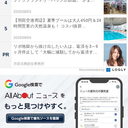
プアップランドリーバッグが話題。“さま...
4
Anker「Soundcore AeroFit 2」には以下のような口コミ
2026/08/03
が寄せられています。
【羽田空港周辺】夏季プールは大人450円＆24
時間営業の天然温泉も！ コスパ抜群...
5
耳をふさがないので圧迫感が全くなく一日中つけて
2026/08/04
いても耳が痛くなりません
リボ地獄から抜け出したい人は、返済を3～6
ヶ月停止して『大幅に減額してから返済す...
PR
渋谷法務総合事務所
家事や仕事をしながら音楽を聴いても周囲の音がし
Recommended by
っかり聞こえるので安心です
驚くほどバッテリーが長持ちするので毎日の充電の
手間が省けて非常に快適です