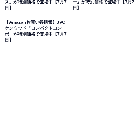
ス」が特別価格で登場中【7月7
ー」が特別価格で登場中【7月7
日】
日】
※本記事で紹介している商品の購入やサービスの利用により、売上の一部が
オールアバウトに還元されることがあります。
【Amazonお買い得情報】JVC
ケンウッド「コンパクトコン
Anker Soundcore「Soundcore AeroFit 2」は耳
ポ」が特別価格で登場中【7月7
日】
をふさがずに音楽を楽しめる
Anker Soundcore AeroFit 2 (Bluetooth 5.4)【オープン
イヤー型ワイヤレスイヤホン / IP55防塵防水規格/ 最大42
時間再生 / マルチポイント接続/PSE技術基準適合】 ミッ
ドナイトブラック
Amazonで見る