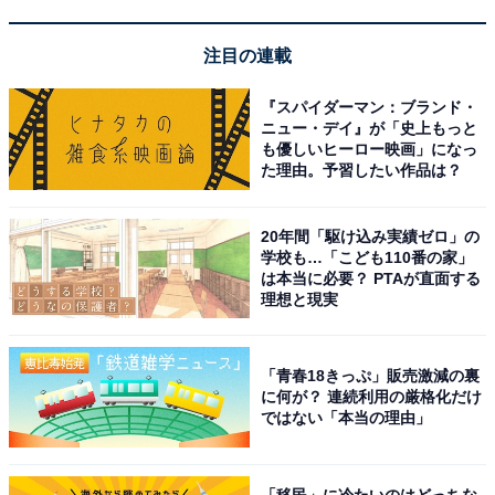
周りの音を気にかけながら心地よく音楽を聴きたい人
や、耳への負担を減らしたい人には、おすすめの商品と
注目の連載
いえそうです。
『スパイダーマン：ブランド・
ニュー・デイ』が「史上もっと
も優しいヒーロー映画」になっ
た理由。予習したい作品は？
20年間「駆け込み実績ゼロ」の
学校も…「こども110番の家」
は本当に必要？ PTAが直面する
理想と現実
「青春18きっぷ」販売激減の裏
に何が？ 連続利用の厳格化だけ
ではない「本当の理由」
【あわせて買いたい】Anker Soundcoreの人気商
「移民」に冷たいのはどっちな