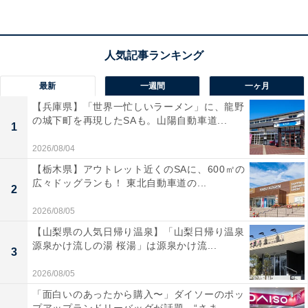
「ワイヤレスイヤホン」カテゴリでベストセラー1位を
獲得しているのは、Anker Soundcoreのワイヤレスイヤ
ホン「Soundcore AeroFit 2」です。価格は記事執筆時点
最新
一週間
一ヶ月
で、税込み1万990円となっています。
【兵庫県】「世界一忙しいラーメン」に、龍野
の城下町を再現したSAも。山陽自動車道...
この商品のおすすめポイントは？
1
2026/08/04
Ankerの「Soundcore AeroFit 2」は、耳をふさがずに音
【栃木県】アウトレット近くのSAに、600㎡の
楽を楽しめる
オープンイヤー型ワイヤレスイヤホン
で
広々ドッグランも！ 東北自動車道の...
す。
IP55の防塵防水規格に対応
しているため、スポーツ
2
や雨の日のお出かけでも安心して使えます。最大42時間
2026/08/05
の長時間再生やマルチポイント接続も備え、日常のあら
【山梨県の人気日帰り温泉】「山梨日帰り温泉
源泉かけ流しの湯 桜湯」は源泉かけ流...
ゆるシーンがさらに快適になりますね！
3
2026/08/05
「面白いのあったから購入〜」ダイソーのポッ
Anker「Soundcore AeroFit 2」の口コミは？