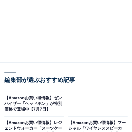
Amazonで商品を見る
※以下の情報は7月8日17時45分現在のものです。値段の
変更、売り切れの場合もあります。
編集部が選ぶおすすめ記事
この記事の執筆者：
All About ニュース お買
【Amazonお買い得情報】ゼン
ハイザー「ヘッドホン」が特別
いもの部
価格で登場中【7月7日】
Amazonのセール商品から売れ筋ランキングまで、毎日のお買いも
【Amazonお買い得情報】レジ
【Amazonお買い得情報】マー
のがもっと楽しく、もっとお得になる情報をお届け。編集部員によ
ェンドウォーカー「スーツケー
シャル「ワイヤレススピーカ
る独自レビューなど、ここでしか手に入らない情報も満載です。
...続きを読む