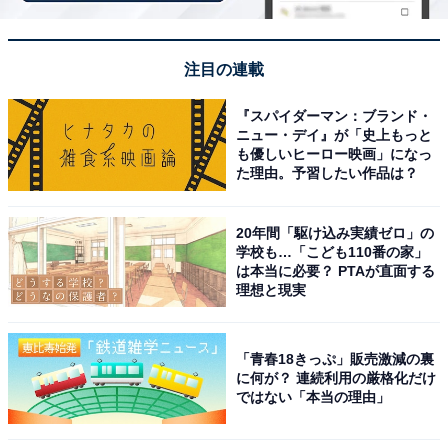
次ページ
スや料金情報も見る
注目の連載
『スパイダーマン：ブランド・
ニュー・デイ』が「史上もっと
も優しいヒーロー映画」になっ
た理由。予習したい作品は？
20年間「駆け込み実績ゼロ」の
学校も…「こども110番の家」
は本当に必要？ PTAが直面する
理想と現実
「青春18きっぷ」販売激減の裏
に何が？ 連続利用の厳格化だけ
ではない「本当の理由」
こちらもおすすめ
【北海道の人気スーパー銭湯】「すすきの天然