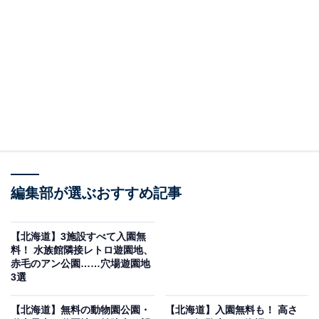
「むかわ温泉四季の館」です。
※2026年7月時点で、Googleクチコミが500件以上、平
均評価が4.0超えの銭湯を紹介しています
＞アクセスと料金をチェックする
この記事の執筆者：
All About ニュース編集
部
編集部が選ぶおすすめ記事
「All About ニュース」は、ネットの話題から世の中の動きまで、暮
らしの中にあふれる「なぜ？」「どうして？」を分かりやすく伝え
るAll About発のニュースメディアです。お金や仕事、恋愛、ITに関
...続きを読む
【北海道】3施設すべて入園無
する疑問に対して専門家が分かりやすく回答するほか、エンタメ情
料！ 水族館隣接レトロ遊園地、
報やSNSで話題のトピックスを紹介しています。
赤毛のアン公園……穴場遊園地
※本記事で紹介している商品の購入やサービスの利用により、売上の一部が
3選
オールアバウトに還元されることがあります。
「むかわ温泉四季の館」は温泉、ホテル、道の駅
【北海道】無料の動物園公園・
【北海道】入園無料も！ 高さ