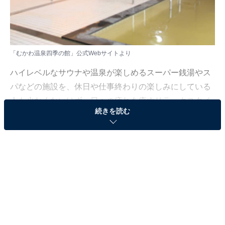
「むかわ温泉四季の館」公式Webサイトより
ハイレベルなサウナや温泉が楽しめるスーパー銭湯やス
パなどの施設を、休日や仕事終わりの楽しみにしている
人も少なくないはず。日々の疲れを癒すリラックスタイ
続きを読む
ムは、何物にも代えがたい時間ですよね。しかし、近年
では高い人気をほこる施設も多く、どこに行けばよいか
迷ってしまう……そんな思いを抱えている人もいるので
はないでしょうか。
そんな人に向けて、All About ニュース編集部が厳選し
た、人気かつ評価の高いサウナやスーパー銭湯の施設を
紹介します。今回紹介するのは、北海道で人気の施設