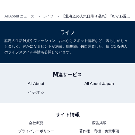
All About ニュース
ライフ
【北海道の人気日帰り温泉】「むかわ温泉四季の館」は温泉やホテル、道の駅などが揃った複合施設
ライフ
話題の生活雑貨やファッション、お出かけスポット情報など、暮らしがもっ
と楽しく、豊かになるヒントが満載。編集部が独自調査した、気になる他人
のライフスタイル事情も公開しています。
関連サービス
All About
All About Japan
イチオシ
サイト情報
会社概要
広告掲載
プライバシーポリシー
著作権・商標・免責事項