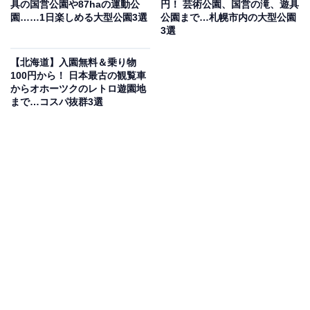
具の国営公園や87haの運動公
円！ 芸術公園、国営の滝、遊具
園……1日楽しめる大型公園3選
公園まで…札幌市内の大型公園
3選
見学後は工場敷地内のジンギスカンレストラン「ヴァル
ハラ」でサッポロビールと北海道グルメをたっぷり楽し
【北海道】入園無料＆乗り物
めます。WEB予約は希望日の4週間前より受付開始。車
100円から！ 日本最古の観覧車
からオホーツクのレトロ遊園地
でお越しの場合はビールの試飲ができないため（ソフト
まで…コスパ抜群3選
ドリンクへ変更）、電車・バスでのアクセスがおすすめ
です。なお、札幌市内の「サッポロビール博物館」とは
別施設です。
料金
大人（20歳以上）1000円 / 中学生～20歳未満500円 / 小
学生以下無料
開館時間
10:00〜16:20（最終受付・最終入場15:00）