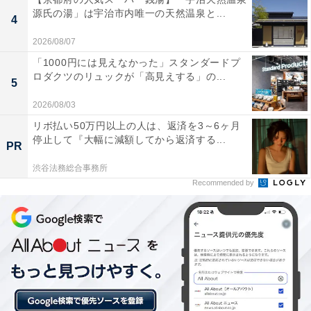
【北海道】入園無料も！ 高さ85mの観覧車か
源氏の湯」は宇治市内唯一の天然温泉と...
4
ら海辺のレトロ遊園地まで…道央エリアの個
性派遊園地3選
2026/08/07
「1000円には見えなかった」スタンダードプ
ロダクツのリュックが「高見えする」の...
5
2026/08/03
リボ払い50万円以上の人は、返済を3～6ヶ月
停止して『大幅に減額してから返済する...
PR
渋谷法務総合事務所
Recommended by
「キリンビール北海道千歳工場」は大人500円！