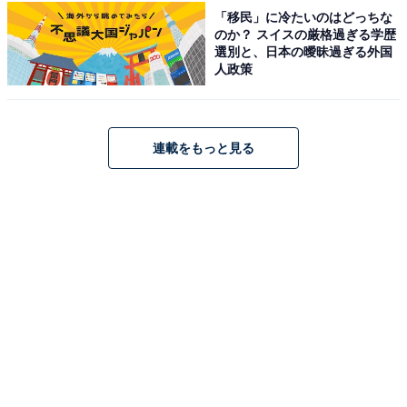
千歳市にあるキリンビールの北海道唯一の工場です。
「移民」に冷たいのはどっちな
のか？ スイスの厳格過ぎる学歴
「工場だけの特別体験。キリン一番搾り おいしさ実感ツ
選別と、日本の曖昧過ぎる外国
アー」は所要約90分の充実したコースで、20歳以上500
人政策
円・19歳以下無料。「一番搾り生ビール」のこだわりや
おいしさを五感でたっぷり体感できます。
連載をもっと見る
最大の見どころは、一番搾り麦汁と二番搾り麦汁の飲み
比べ体験。どちらも同じ原料から作られますが、搾り方
が違うだけで色・香り・甘みが大きく変わります。麦芽
の試食・ホップの香り体験・発酵工程の見学・迫力ある
缶ビール製造ラインの見学など、ビールへの理解が深ま
るコンテンツが満載です。
ツアーの締めくくりは、森の中にいるような開放的なテ
イスティング会場で「キリン一番搾り生ビール」「一番
搾り黒生」「一番搾りプレミアム」3種が試飲できま