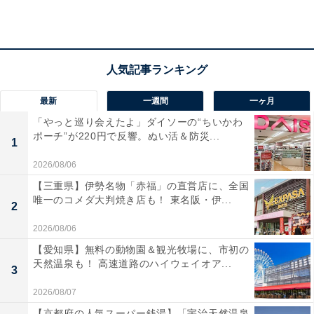
ツアー開始：10:30・11:00・13:30・14:00・15:00（日に
より異なる）
休館日：毎週月・火曜（祝日の場合は翌日・翌々日）・
年末年始・臨時休館日
アクセス
最新
一週間
一ヶ月
「やっと巡り会えたよ」ダイソーの“ちいかわ
北海道恵庭市戸磯542-1
ポーチ”が220円で反響。ぬい活＆防災...
1
JR千歳線「サッポロビール庭園駅」下車後、レストラン
2026/08/06
「ヴァルハラ」内見学受付まで徒歩約10分 / 中央バス
【三重県】伊勢名物「赤福」の直営店に、全国
「サッポロビール北海道工場前」下車徒歩約5分
唯一のコメダ大判焼き店も！ 東名阪・伊...
2
駐車場：あり（無料・飲酒される方は車でのご来場不
可）
2026/08/06
※車のカーナビ利用の際は住所登録「恵庭市戸磯542-
【愛知県】無料の動物園＆観光牧場に、市初の
天然温泉も！ 高速道路のハイウェイオア...
1」の設定推奨
3
2026/08/07
あわせて読みたい
【京都府の人気スーパー銭湯】「宇治天然温泉