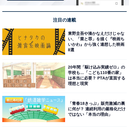
一番搾り麦汁と二番搾り麦汁の飲み比べが体験で
きる
注目の連載
東野圭吾や湊かなえだけじゃな
い、「業と罪」を描く『映画ち
いかわ』から強く連想した映画
8選
20年間「駆け込み実績ゼロ」の
学校も…「こども110番の家」
は本当に必要？ PTAが直面する
理想と現実
「青春18きっぷ」販売激減の裏
に何が？ 連続利用の厳格化だけ
ではない「本当の理由」
キリンビール北海道千歳工場