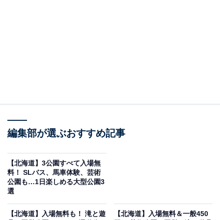
サッポロビール北海道工場
恵庭市に位置するサッポロビール北海道工場では、「サ
ッポロ クラシック☆ツアー」を実施しています。1985年
に誕生した北海道限定ビール「サッポロ クラシック」の
原料・製造工程・歴史やエピソードをブランドコミュニ
ケーターが丁寧に案内してくれる工場見学ツアーで、所
要約60分（試飲20分含む）。
上富良野地区にある協働契約栽培の大麦とホップ畑の収
編集部が選ぶおすすめ記事
穫風景を大画面で観賞できるのも見どころのひとつで
す。
【北海道】3公園すべて入場無
料！ ​​​​​​​SLバス、馬車体験、芸術
ツアーの締めくくりは、パノラマに広がる「大空」と
公園も…1日楽しめる大型公園3
「庭園」を眺めながらの「サッポロ クラシック」試飲タ
選
イム（20分〜最長40分）。北海道の大地で育った素材を
【北海道】入場無料も！ 滝と遊
【北海道】入場無料＆一般450
使った生ビールを工場で味わう体験は格別です。