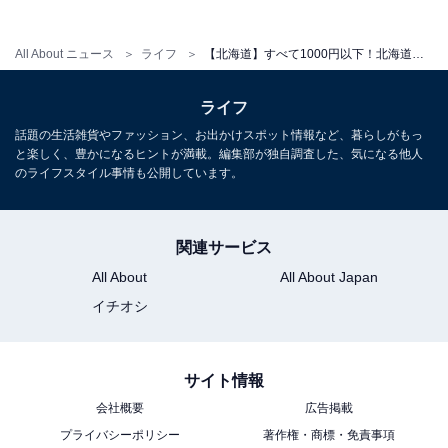
す。ノンアルコール・ビールテイスト飲料・ソフトドリ
ンクの用意もあるため、運転手や未成年も参加可能。
All About ニュース
ライフ
【北海道】すべて1000円以下！北海道限定クラシックから一番搾り麦汁飲み比べまで…お酒の工場見学3選
見学後は、ジンギスカンや工場直送ビールが楽しめる併
ライフ
設レストラン「ハウベ」や、工場限定グッズがそろうフ
話題の生活雑貨やファッション、お出かけスポット情報など、暮らしがもっ
ァクトリーショップへも立ち寄れます。事前WEB予約制
と楽しく、豊かになるヒントが満載。編集部が独自調査した、気になる他人
のライフスタイル事情も公開しています。
で、当日の30分前までは変更・キャンセルに対応してい
ます。
関連サービス
料金
All About
All About Japan
「キリン一番搾り おいしさ実感ツアー」：20歳以上500
イチオシ
円 / 19歳以下無料
※20歳以上で酒類を試飲しない場合も参加費500円が必
サイト情報
要
会社概要
広告掲載
※車・自転車を運転の方や20歳未満の方、妊娠中や授乳
プライバシーポリシー
著作権・商標・免責事項
期の方は、ビールなどの酒類のテイスティング不可