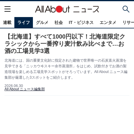
連載
ライフ
グルメ
社会
IT・ビジネス
エンタメ
リサ
【北海道】すべて1000円以下！北海道限定ク
ラシックから一番搾り麦汁飲み比べまで…お
酒の工場見学3選
北海道には、国の重要文化財に指定された建物で世界唯一の石炭直火蒸溜を
見学できる「ニッカウヰスキー余市蒸溜所」をはじめ、試飲付きでお酒の製
造現場を楽しめる工場見学スポットがそろっています。All About ニュース編
集部が厳選した3スポットをご紹介します。
2026.06.30
All About ニュース編集部